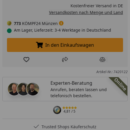
Kostenfreier Versand in DE
Versandkosten nach Menge und Land
773
KÖMPF24 Münzen
Am Lager, Lieferzeit: 3-4 Werktage in Deutschland
In den Einkaufswagen
In den Einkaufswagen legen
Produkt zur Wunschliste hinzufügen
Teilen
Produkt Ver
Artikel-Nr.: 7420122
Online
Experten-Beratung
Anrufen, beraten lassen und
telefonisch bestellen.
4,81
/ 5
Trusted Shops Käuferschutz