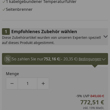
1 kabelgebundener Temperaturfühler
Seitenbrenner
Empfohlenes Zubehör wählen
Diese Zubehörartikel wurden von unseren Experten speziell
auf dieses Produkt abgestimmt.
So zahlen Sie nur
752,16 €
(– 20,35 €)
Bedingungen
Menge
Produktmenge um eins verringern
Produktmenge manuell eingeben
Produktmenge um eins erhöhen
-9%
UVP
849,00 €
772,51 €
inkl. 19% MwSt.