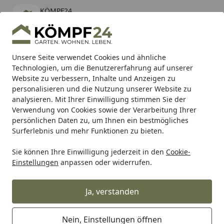
KÖMPF24
Öffnen
Banner schließen
KÖMPF24
kostenlos - Im App Store
Alle Produkte
Mein Konto
Wunschl
Eink
Unsere Seite verwendet Cookies und ähnliche
Technologien, um die Benutzererfahrung auf unserer
Hotline
4,81
/ 5
Suchen
Website zu verbessern, Inhalte und Anzeigen zu
personalisieren und die Nutzung unserer Website zu
analysieren. Mit Ihrer Einwilligung stimmen Sie der
Karibu Pools inkl. gratis Sandfilteranlage & Pool-
Verwendung von Cookies sowie der Verarbeitung Ihrer
Starterset (Gesamtwert bis 468,99€)
persönlichen Daten zu, um Ihnen ein bestmögliches
Surferlebnis und mehr Funktionen zu bieten.
Sie können Ihre Einwilligung jederzeit in den
Cookie-
Grill
Gasgrill
Gasgrillstationen
Weber Spirit EX-435 Gas
Einstellungen
anpassen oder widerrufen.
Startseite
Weber Spirit EX-435 Gasgrill Black
Ja, verstanden
Nein, Einstellungen öffnen