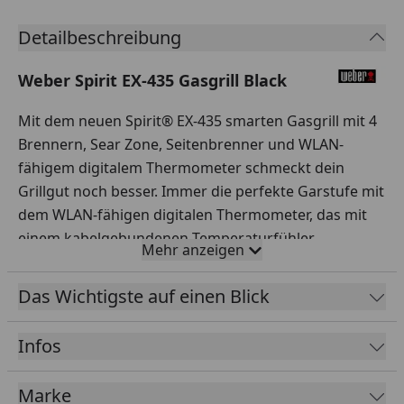
Detailbeschreibung
Weber Spirit EX-435 Gasgrill Black
Mit dem neuen Spirit® EX-435 smarten Gasgrill mit 4
Brennern, Sear Zone, Seitenbrenner und WLAN-
fähigem digitalem Thermometer schmeckt dein
Grillgut noch besser. Immer die perfekte Garstufe mit
dem WLAN-fähigen digitalen Thermometer, das mit
einem kabelgebundenen Temperaturfühler
Mehr anzeigen
ausgestattet ist.
erbinde ihn mit der Weber Connect® App zur
Das Wichtigste auf einen Blick
Überwachung aus der Ferne und erhalte
Benachrichtigungen auf deinem Smartphone, wenn
Infos
der Grill vorgeheizt ist und dein Grillgut gewendet
werden kann.
Marke