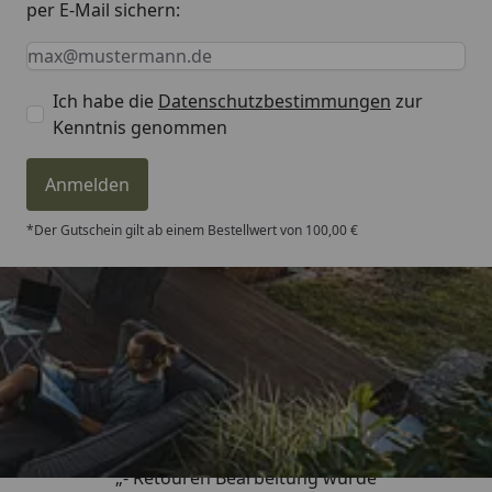
per E-Mail sichern:
Keine Eingabe erforderlich
Eingabe erforderlich
E-Mail *
Ich habe die
Datenschutzbestimmungen
zur
Kenntnis genommen
Anmelden
*Der Gutschein gilt ab einem Bestellwert von 100,00 €
Trusted Shops
4,81
/ 5
„- Retouren Bearbeitung wurde