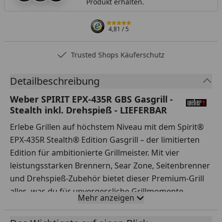
Produkt erhalten.
4,81
/ 5
Trusted Shops Käuferschutz
Detailbeschreibung
Weber SPIRIT EPX-435R GBS Gasgrill -
Stealth inkl. Drehspieß - LIEFERBAR
Erlebe Grillen auf höchstem Niveau mit dem Spirit®
EPX-435R Stealth® Edition Gasgrill – der limitierten
Edition für ambitionierte Grillmeister. Mit vier
leistungsstarken Brennern, Sear Zone, Seitenbrenner
und Drehspieß-Zubehör bietet dieser Premium-Grill
alles, was du für unvergessliche Grillmomente
Mehr anzeigen
brauchst. Die Stealth® Edition besticht durch ein
schlankes, komplett schwarzes Design, auffällige rote