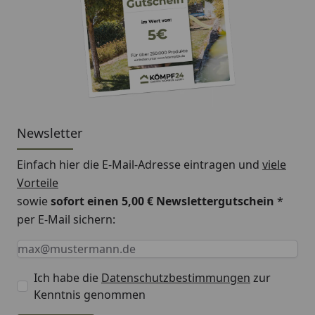
Newsletter
Einfach hier die E-Mail-Adresse eintragen und
viele
Vorteile
sowie
sofort einen 5,00 € Newslettergutschein
*
per E-Mail sichern:
Keine Eingabe erforderlich
Eingabe erforderlich
E-Mail *
Ich habe die
Datenschutzbestimmungen
zur
Kenntnis genommen