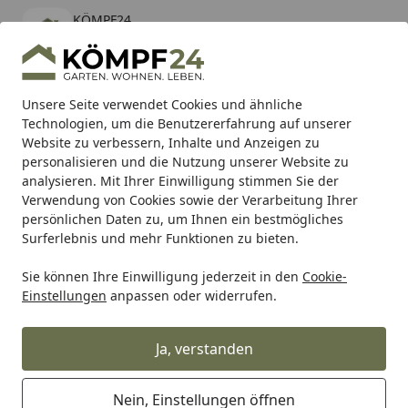
KÖMPF24
Öffnen
Banner schließen
KÖMPF24
kostenlos - Im App Store
Alle Produkte
Mein Konto
Wunschl
Eink
Unsere Seite verwendet Cookies und ähnliche
Technologien, um die Benutzererfahrung auf unserer
Hotline
4,81
/ 5
Suchen
Website zu verbessern, Inhalte und Anzeigen zu
personalisieren und die Nutzung unserer Website zu
analysieren. Mit Ihrer Einwilligung stimmen Sie der
Karibu Pools inkl. gratis Sandfilteranlage & Pool-
Verwendung von Cookies sowie der Verarbeitung Ihrer
Starterset (Gesamtwert bis 468,99€)
persönlichen Daten zu, um Ihnen ein bestmögliches
Surferlebnis und mehr Funktionen zu bieten.
Sie können Ihre Einwilligung jederzeit in den
Cookie-
Grill
Gasgrill
Gasgrillstationen
Weber SPIRIT EPX-435R 
Einstellungen
anpassen oder widerrufen.
Startseite
Weber SPIRIT EPX-435R GBS Gasgrill
- Stealth inkl. Drehspieß -
Ja, verstanden
LIEFERBAR
Nein, Einstellungen öffnen
5
(1 Bewertung)