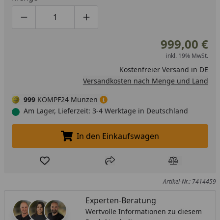
Produktmenge um eins verringern
Produktmenge manuell eingeben
Produktmenge um eins erhöhen
999,00 €
inkl. 19% MwSt.
Kostenfreier Versand in DE
Versandkosten nach Menge und Land
999
KÖMPF24 Münzen
Am Lager, Lieferzeit: 3-4 Werktage in Deutschland
In den Einkaufswagen
In den Einkaufswagen legen
Produkt zur Wunschliste hinzufügen
Teilen
Produkt Ver
Artikel-Nr.: 7414459
Experten-Beratung
Wertvolle Informationen zu diesem