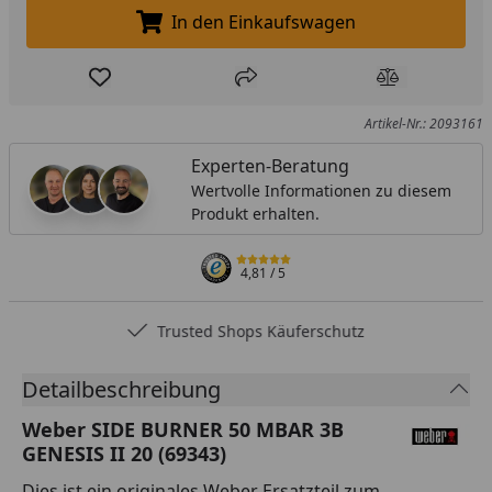
In den Einkaufswagen
In den Einkaufswagen legen
Produkt zur Wunschliste hinzufügen
Teilen
Produkt Ver
Artikel-Nr.: 2093161
Experten-Beratung
Wertvolle Informationen zu diesem
Produkt erhalten.
4,81
/ 5
Trusted Shops Käuferschutz
Detailbeschreibung
Weber SIDE BURNER 50 MBAR 3B
GENESIS II 20 (69343)
Dies ist ein originales Weber Ersatzteil zum