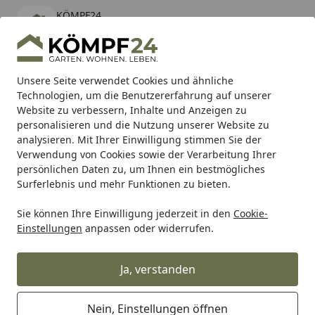
KÖMPF24
Öffnen
Banner schließen
KÖMPF24
kostenlos - Im App Store
Alle Produkte
Mein Konto
Wunschl
Eink
Unsere Seite verwendet Cookies und ähnliche
Technologien, um die Benutzererfahrung auf unserer
Hotline
4,81
/ 5
Suchen
Website zu verbessern, Inhalte und Anzeigen zu
personalisieren und die Nutzung unserer Website zu
analysieren. Mit Ihrer Einwilligung stimmen Sie der
Karibu Pools inkl. gratis Sandfilteranlage & Pool-
Verwendung von Cookies sowie der Verarbeitung Ihrer
Starterset (Gesamtwert bis 468,99€)
persönlichen Daten zu, um Ihnen ein bestmögliches
Surferlebnis und mehr Funktionen zu bieten.
Sie können Ihre Einwilligung jederzeit in den
Cookie-
Grill
Weber SIDE BURNER 50 MBAR 3B GENESIS II 20 (6934
Einstellungen
anpassen oder widerrufen.
Startseite
Weber SIDE BURNER 50 MBAR 3B
GENESIS II 20 (69343)
Ja, verstanden
Nein, Einstellungen öffnen