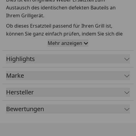
Austausch des identischen defekten Bauteils an
Ihrem Grillgerät.
Ob dieses Ersatzteil passend für Ihren Grill ist,
können Sie ganz einfach prüfen, indem Sie sich die
Explosionszeichnung Ihres Grills anschauen und dort
Mehr anzeigen
das betreffende Teil heraussuchen.
Highlights
Über die Seriennummer Ihres Grillgeräts kommen Sie
ganz einfach zur passenden Explosionszeichnung.
Geben Sie dafür die Seriennummer
HIER
ein.
Marke
Hersteller
Sollte Ihnen nicht bekannt sein, wo Sie die
Seriennummer finden, klicken Sie bitte
HIER
.
Bewertungen
Leider bekommen wir von Weber keine
Abmessungen oder Gewichte zu den Ersatzteilen
übermittelt. Da es sich meist um Kommissionsware