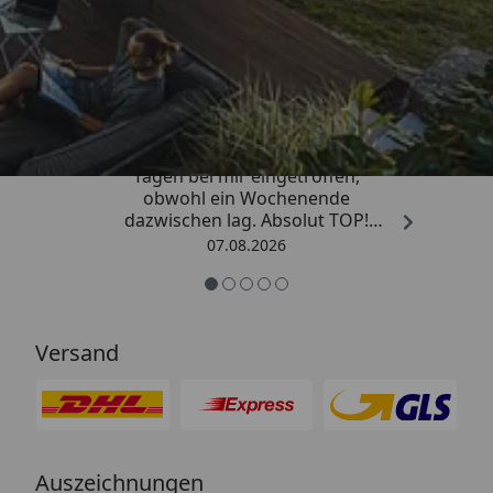
Trusted Shops
4,81
/ 5
„Die Bestellung ist innerhalb von 4
Tagen bei mir eingetroffen,
obwohl ein Wochenende
dazwischen lag. Absolut TOP!
Sicherlich nicht die letzte
07.08.2026
Bestellung. Vielen Dank und weiter
so.“
Versand
Auszeichnungen