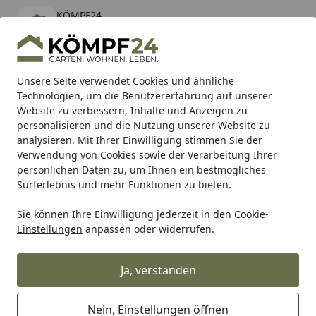
KÖMPF24
Öffnen
Banner schließen
KÖMPF24
kostenlos - Im App Store
Alle Produkte
Mein Konto
Wunschl
Eink
Unsere Seite verwendet Cookies und ähnliche
Technologien, um die Benutzererfahrung auf unserer
Hotline
4,81
/ 5
Suchen
Website zu verbessern, Inhalte und Anzeigen zu
personalisieren und die Nutzung unserer Website zu
analysieren. Mit Ihrer Einwilligung stimmen Sie der
Karibu Pools inkl. gratis Sandfilteranlage & Pool-
Verwendung von Cookies sowie der Verarbeitung Ihrer
Starterset (Gesamtwert bis 468,99€)
persönlichen Daten zu, um Ihnen ein bestmögliches
Surferlebnis und mehr Funktionen zu bieten.
Sie können Ihre Einwilligung jederzeit in den
Cookie-
Grill
Weber SCHRAUBENSATZ / BEINE SMOKEY JOE (97790)
Einstellungen
anpassen oder widerrufen.
Startseite
Weber SCHRAUBENSATZ / BEINE
SMOKEY JOE (97790)
Ja, verstanden
Nein, Einstellungen öffnen