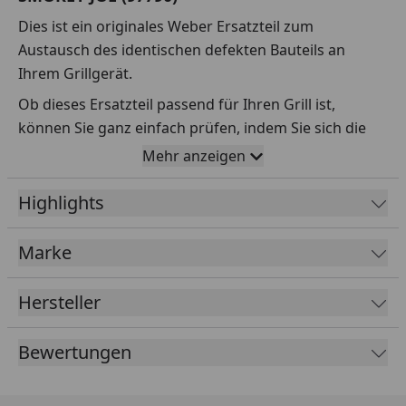
Dies ist ein originales Weber Ersatzteil zum
Austausch des identischen defekten Bauteils an
Ihrem Grillgerät.
Ob dieses Ersatzteil passend für Ihren Grill ist,
können Sie ganz einfach prüfen, indem Sie sich die
Explosionszeichnung Ihres Grills anschauen und dort
Mehr anzeigen
das betreffende Teil heraussuchen.
Highlights
Über die Seriennummer Ihres Grillgeräts kommen Sie
ganz einfach zur passenden Explosionszeichnung.
Geben Sie dafür die Seriennummer
HIER
ein.
Marke
Hersteller
Sollte Ihnen nicht bekannt sein, wo Sie die
Seriennummer finden, klicken Sie bitte
HIER
.
Bewertungen
Leider bekommen wir von Weber keine
Abmessungen oder Gewichte zu den Ersatzteilen