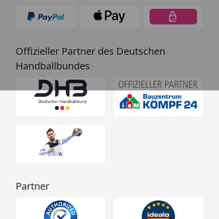
Offizieller Partner des Deutschen
Handballbundes
Partner