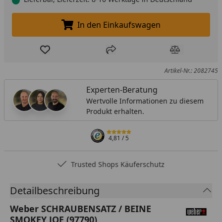
In den Einkaufswagen
In den Einkaufswagen legen
Produkt zur Wunschliste hinzufügen
Teilen
Produkt Ver
Artikel-Nr.: 2082745
Experten-Beratung
Wertvolle Informationen zu diesem
Produkt erhalten.
4,81
/ 5
Trusted Shops Käuferschutz
Detailbeschreibung
Weber SCHRAUBENSATZ / BEINE
SMOKEY JOE (97790)