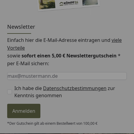
Newsletter
Einfach hier die E-Mail-Adresse eintragen und
viele
Vorteile
sowie
sofort einen 5,00 € Newslettergutschein
*
per E-Mail sichern:
Keine Eingabe erforderlich
Eingabe erforderlich
E-Mail *
Ich habe die
Datenschutzbestimmungen
zur
Kenntnis genommen
Anmelden
*Der Gutschein gilt ab einem Bestellwert von 100,00 €