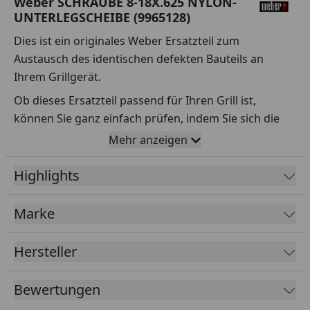
Weber SCHRAUBE 8-18X.625 NYLON-
UNTERLEGSCHEIBE (9965128)
Dies ist ein originales Weber Ersatzteil zum
Austausch des identischen defekten Bauteils an
Ihrem Grillgerät.
Ob dieses Ersatzteil passend für Ihren Grill ist,
können Sie ganz einfach prüfen, indem Sie sich die
Explosionszeichnung Ihres Grills anschauen und dort
Mehr anzeigen
das betreffende Teil heraussuchen.
Highlights
Über die Seriennummer Ihres Grillgeräts kommen Sie
ganz einfach zur passenden Explosionszeichnung.
Geben Sie dafür die Seriennummer
HIER
ein.
Marke
Hersteller
Sollte Ihnen nicht bekannt sein, wo Sie die
Seriennummer finden, klicken Sie bitte
HIER
.
Bewertungen
Leider bekommen wir von Weber keine