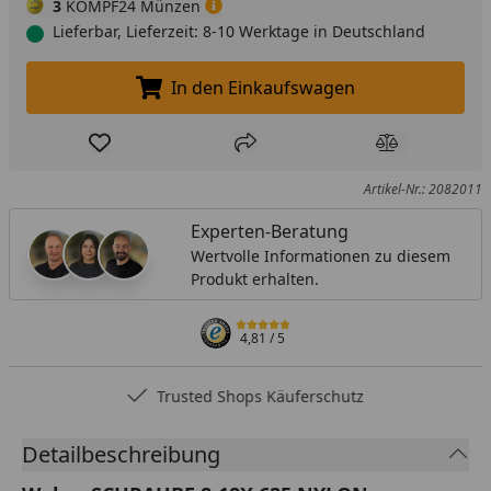
3
KÖMPF24 Münzen
Lieferbar, Lieferzeit: 8-10 Werktage in Deutschland
In den Einkaufswagen
In den Einkaufswagen legen
Produkt zur Wunschliste hinzufügen
Teilen
Produkt Ver
Artikel-Nr.: 2082011
Experten-Beratung
Wertvolle Informationen zu diesem
Produkt erhalten.
4,81
/ 5
Trusted Shops Käuferschutz
Detailbeschreibung