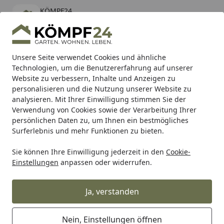
KÖMPF24
Öffnen
Banner schließen
KÖMPF24
kostenlos - Im App Store
Alle Produkte
Mein Konto
Wunschl
Eink
Unsere Seite verwendet Cookies und ähnliche
Technologien, um die Benutzererfahrung auf unserer
Hotline
4,81
/ 5
Suchen
Website zu verbessern, Inhalte und Anzeigen zu
personalisieren und die Nutzung unserer Website zu
analysieren. Mit Ihrer Einwilligung stimmen Sie der
Karibu Pools inkl. gratis Sandfilteranlage & Pool-
Verwendung von Cookies sowie der Verarbeitung Ihrer
Starterset (Gesamtwert bis 468,99€)
persönlichen Daten zu, um Ihnen ein bestmögliches
Surferlebnis und mehr Funktionen zu bieten.
Sie können Ihre Einwilligung jederzeit in den
Cookie-
Grill
Weber SCHRAUBE 8-18X.625 NYLON-UNTERLEGSCHEIB
Einstellungen
anpassen oder widerrufen.
Startseite
Weber SCHRAUBE 8-18X.625
NYLON-UNTERLEGSCHEIBE
Ja, verstanden
(9965128)
Nein, Einstellungen öffnen