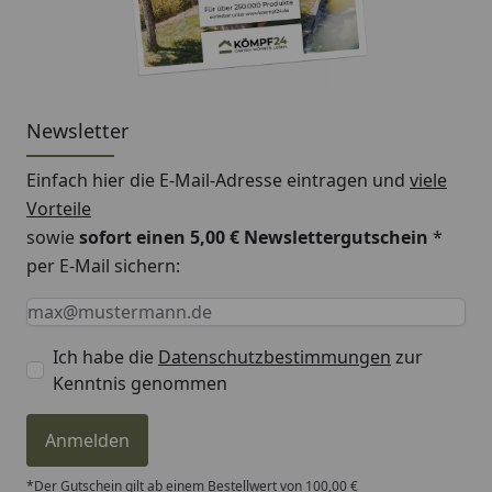
Newsletter
Einfach hier die E-Mail-Adresse eintragen und
viele
Vorteile
sowie
sofort einen 5,00 € Newslettergutschein
*
per E-Mail sichern:
Keine Eingabe erforderlich
Eingabe erforderlich
E-Mail *
Ich habe die
Datenschutzbestimmungen
zur
Kenntnis genommen
Anmelden
*Der Gutschein gilt ab einem Bestellwert von 100,00 €