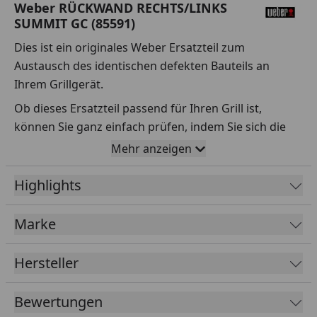
Weber RÜCKWAND RECHTS/LINKS
SUMMIT GC (85591)
Dies ist ein originales Weber Ersatzteil zum
Austausch des identischen defekten Bauteils an
Ihrem Grillgerät.
Ob dieses Ersatzteil passend für Ihren Grill ist,
können Sie ganz einfach prüfen, indem Sie sich die
Explosionszeichnung Ihres Grills anschauen und dort
Mehr anzeigen
das betreffende Teil heraussuchen.
Highlights
Über die Seriennummer Ihres Grillgeräts kommen Sie
ganz einfach zur passenden Explosionszeichnung.
Geben Sie dafür die Seriennummer
HIER
ein.
Marke
Hersteller
Sollte Ihnen nicht bekannt sein, wo Sie die
Seriennummer finden, klicken Sie bitte
HIER
.
Bewertungen