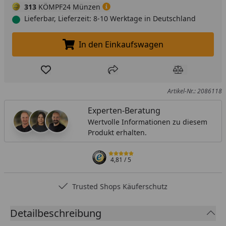
313
KÖMPF24 Münzen
Lieferbar, Lieferzeit: 8-10 Werktage in Deutschland
In den Einkaufswagen
In den Einkaufswagen legen
Produkt zur Wunschliste hinzufügen
Teilen
Produkt Ver
Artikel-Nr.: 2086118
Experten-Beratung
Wertvolle Informationen zu diesem
Produkt erhalten.
4,81
/ 5
Trusted Shops Käuferschutz
Detailbeschreibung