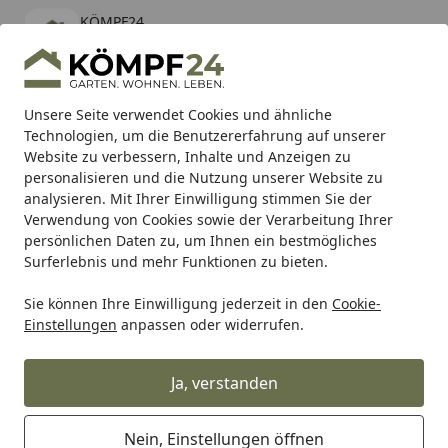
KÖMPF24
Öffnen
Banner schließen
KÖMPF24
kostenlos - Im App Store
Alle Produkte
Mein Konto
Wunschl
Eink
Unsere Seite verwendet Cookies und ähnliche
Technologien, um die Benutzererfahrung auf unserer
Hotline
4,81
/ 5
Suchen
Website zu verbessern, Inhalte und Anzeigen zu
personalisieren und die Nutzung unserer Website zu
analysieren. Mit Ihrer Einwilligung stimmen Sie der
Karibu Pools inkl. gratis Sandfilteranlage & Pool-
Verwendung von Cookies sowie der Verarbeitung Ihrer
Starterset (Gesamtwert bis 468,99€)
persönlichen Daten zu, um Ihnen ein bestmögliches
Surferlebnis und mehr Funktionen zu bieten.
Sie können Ihre Einwilligung jederzeit in den
Cookie-
Grill
Weber RÜCKWAND RECHTS/LINKS SUMMIT GC (85591
Einstellungen
anpassen oder widerrufen.
Startseite
Weber RÜCKWAND RECHTS/LINKS
SUMMIT GC (85591)
Ja, verstanden
Nein, Einstellungen öffnen