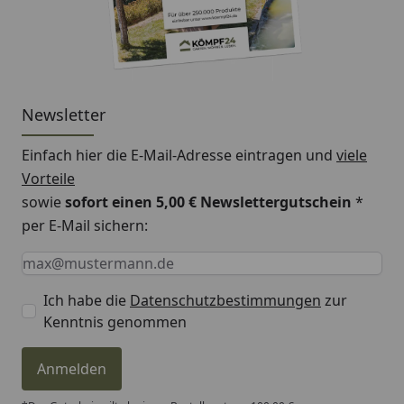
Newsletter
Einfach hier die E-Mail-Adresse eintragen und
viele
Vorteile
sowie
sofort einen 5,00 € Newslettergutschein
*
per E-Mail sichern:
Keine Eingabe erforderlich
Eingabe erforderlich
E-Mail *
Ich habe die
Datenschutzbestimmungen
zur
Kenntnis genommen
Anmelden