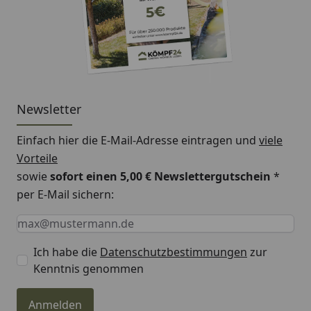
Newsletter
Einfach hier die E-Mail-Adresse eintragen und
viele
Vorteile
sowie
sofort einen 5,00 € Newslettergutschein
*
per E-Mail sichern:
Keine Eingabe erforderlich
Eingabe erforderlich
E-Mail *
Ich habe die
Datenschutzbestimmungen
zur
Kenntnis genommen
Anmelden