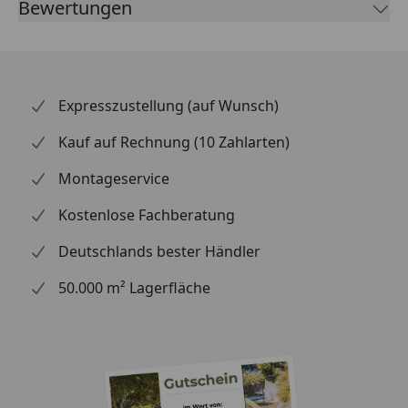
Bewertungen
Leider bekommen wir von Weber keine
Abmessungen oder Gewichte zu den Ersatzteilen
übermittelt. Da es sich meist um Kommissionsware
Expresszustellung (auf Wunsch)
handelt (wir bestellen das Produkt bei Weber, sobald
Kauf auf Rechnung (10 Zahlarten)
wir Ihre Bestellung erhalten haben), können wir
Ihnen daher leider keine weiterführenden
Montageservice
Informationen zu dem Ersatzteil geben. Es dient
lediglich dem Austausch des defekten oder fehlenden
Kostenlose Fachberatung
originalen Teils in ein neues originales Teil.
Deutschlands bester Händler
50.000 m² Lagerfläche