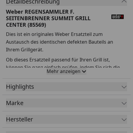
Detailbeschreibung
Weber REGENSAMMLER F.
SEITENBRENNER SUMMIT GRILL
CENTER (85569)
Dies ist ein originales Weber Ersatzteil zum
Austausch des identischen defekten Bauteils an
Ihrem Grillgerät.
Ob dieses Ersatzteil passend für Ihren Grill ist,
können Sie ganz einfach prüfen, indem Sie sich die
Mehr anzeigen
Explosionszeichnung Ihres Grills anschauen und dort
das betreffende Teil heraussuchen.
Highlights
Über die Seriennummer Ihres Grillgeräts kommen Sie
ganz einfach zur passenden Explosionszeichnung.
Marke
Geben Sie dafür die Seriennummer
HIER
ein.
Hersteller
Sollte Ihnen nicht bekannt sein, wo Sie die
Seriennummer finden, klicken Sie bitte
HIER
.