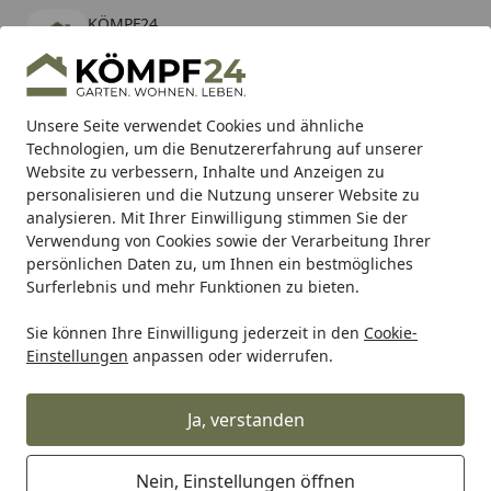
KÖMPF24
Öffnen
Banner schließen
KÖMPF24
kostenlos - Im App Store
Alle Produkte
Mein Konto
Wunschl
Eink
Unsere Seite verwendet Cookies und ähnliche
Technologien, um die Benutzererfahrung auf unserer
Hotline
4,81
/ 5
Suchen
Website zu verbessern, Inhalte und Anzeigen zu
personalisieren und die Nutzung unserer Website zu
analysieren. Mit Ihrer Einwilligung stimmen Sie der
Karibu Pools inkl. gratis Sandfilteranlage & Pool-
Verwendung von Cookies sowie der Verarbeitung Ihrer
Starterset (Gesamtwert bis 468,99€)
persönlichen Daten zu, um Ihnen ein bestmögliches
Surferlebnis und mehr Funktionen zu bieten.
Sie können Ihre Einwilligung jederzeit in den
Cookie-
Grill
Weber REGENSAMMLER F. SEITENBRENNER SUMMIT GR
Einstellungen
anpassen oder widerrufen.
Startseite
Weber REGENSAMMLER F.
SEITENBRENNER SUMMIT GRILL
Ja, verstanden
CENTER (85569)
Nein, Einstellungen öffnen