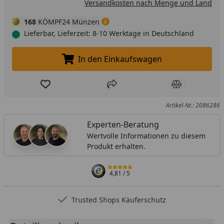
Versandkosten nach Menge und Land
168
KÖMPF24 Münzen
Lieferbar, Lieferzeit: 8-10 Werktage in Deutschland
In den Einkaufswagen
In den Einkaufswagen legen
Produkt zur Wunschliste hinzufügen
Teilen
Produkt Ver
Artikel-Nr.: 2086286
Experten-Beratung
Wertvolle Informationen zu diesem
Produkt erhalten.
4,81
/ 5
Trusted Shops Käuferschutz