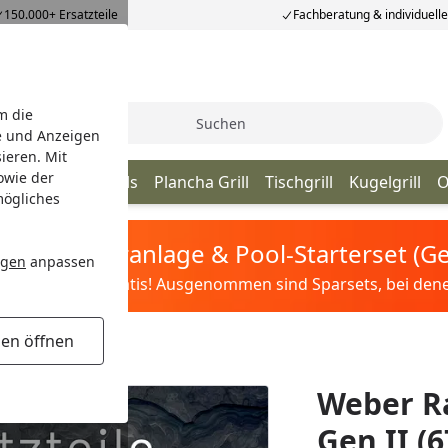
150.000+ Ersatzteile
Fachberatung & individuell
m die
Suche
e und Anzeigen
ieren. Mit
owie der
ill
Kamado Grills
Plancha Grill
Tischgrill
Kugelgrill
O
mögliches
tis Sandfilteranlage & Pool-Starterset (
ngen
anpassen
ilter&Pflege gratis! Ausgenommen sind Sparsets, bei denen 
gen öffnen
Weber R
Gen II (