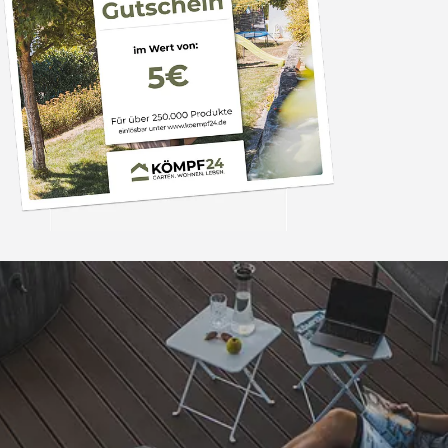
Trusted Shops
„Schnellere Lief
angekündigt. Produ
4,81
/ 5
07.08.202
25.964 Bewertungen