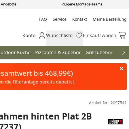
e Angebote
Eigene Montage-Teams
FAQ
Service
Kontakt
Meine Bestellung
Meine Bestellung
Konto
Wunschliste
Einkaufswagen
Mein Konto
Wunschliste
Einkaufswagen
utdoor Küche
Pizzaofen & Zubehör
Grillzubehör
Gril
Na
Gesamtwert bis 468,99€)
die Filteranlage bereits dabei ist.
Artikel-Nr.:
2097541
ahmen hinten Plat 2B
67237)