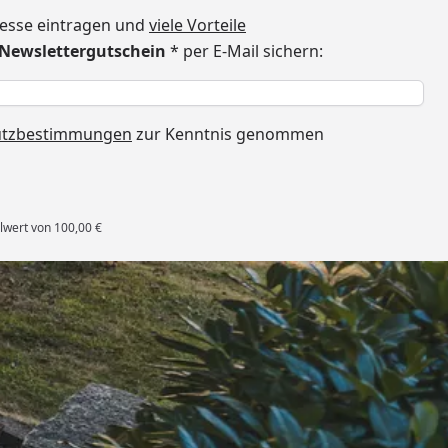
dresse eintragen und
viele Vorteile
€ Newslettergutschein
* per E-Mail sichern:
h
utzbestimmungen
zur Kenntnis genommen
lwert von 100,00 €