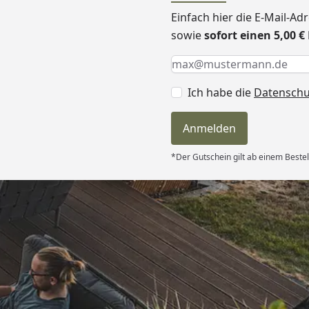
Einfach hier die E-Mail-A
sowie
sofort einen 5,00 
Keine Eingabe erforderlic
Eingabe erforderlich
E-Mail *
Ich habe die
Datensch
Anmelden
*Der Gutschein gilt ab einem Bestel
Versand
erung als
kt passt. “
6