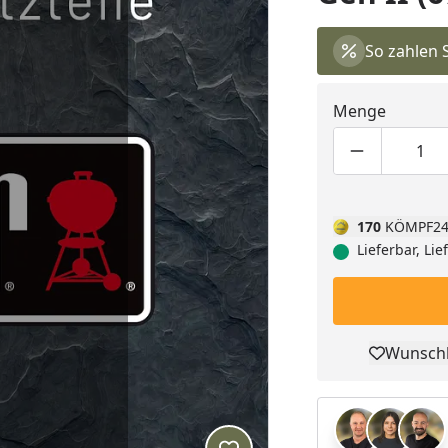
So zahlen 
Menge
Produktmen
Pro
170
KÖMPF24
Lieferbar, Li
Wunschl
Pro