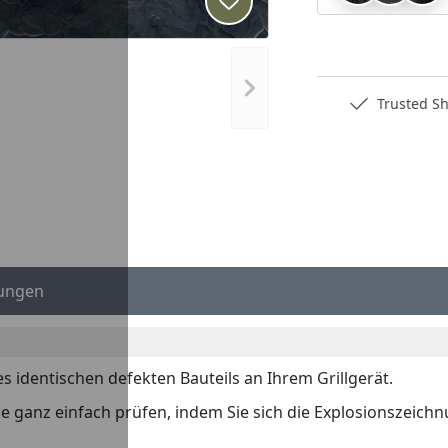
Produkt zur Wunschliste hi
Nächstes Bild anzeigen
Deutschlands bester Händler
Trusted S
ungen
es identischen defekten Bauteils an Ihrem Grillgerät.
 Sie ganz einfach prüfen, indem Sie sich die Explosionszeich