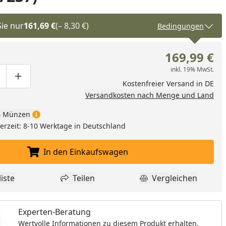
Sie nur
161,69 €
(– 8,30 €)
Bedingungen
169,99 €
inkl. 19% MwSt.
ge um eins verringern
duktmenge manuell eingeben
Produktmenge um eins erhöhen
Kostenfreier Versand in DE
Versandkosten nach Menge und Land
 Münzen
eferzeit: 8-10 Werktage in Deutschland
In den Einkaufswagen
In den Einkaufswagen legen
iste
Teilen
Vergleichen
dukt zur Wunschliste hinzufügen
Teilen
Produkt Vergle
Experten-Beratung
Wertvolle Informationen zu diesem Produkt erhalten.