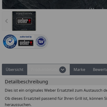
Vorheriges Bild anzeigen
Rechnungskauf
Montageservice
authorized.by
Übersicht
Produktdetails
Marke
Bewert
Detailbeschreibung
Dies ist ein originales Weber Ersatzteil zum Austausch d
Ob dieses Ersatzteil passend für Ihren Grill ist, können
heraussuchen.