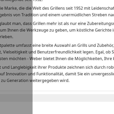
ie Marke, die die Welt des Grillens seit 1952 mit Leidenscha
rgebnis von Tradition und einem unermüdlichen Streben nach
laubt man, dass Grillen mehr ist als nur eine Zubereitungs
 um Ihnen die Werkzeuge zu geben, um köstliche Gerichte i
erleben.
palette umfasst eine breite Auswahl an Grills und Zubehör,
t, Vielseitigkeit und Benutzerfreundlichkeit legen. Egal, ob S
ten möchten - Weber bietet Ihnen die Möglichkeiten, Ihre k
ät und Langlebigkeit ihrer Produkte zeichnen sich durch r
auf Innovation und Funktionalität, damit Sie ein unvergess
 zu Generation weitergegeben wird.