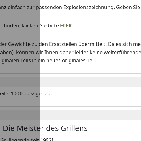
anz einfach zur passenden Explosionszeichnung. Geben Si
 finden, klicken Sie bitte
HIER
.
Gewichte zu den Ersatzteilen übermittelt. Da es sich me
haben), können wir Ihnen daher leider keine weiterführend
nalen Teils in ein neues originales Teil.
Teile. 100% passgenau.
 Die Meister des Grillens
Grilllegende seit 1952!