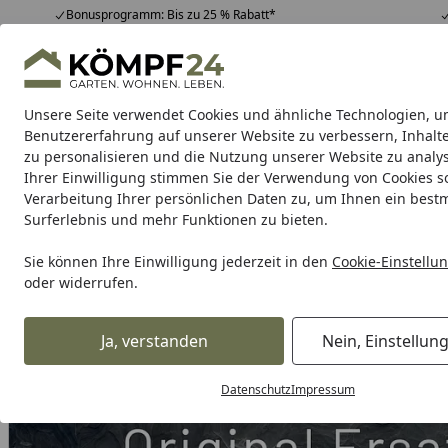
Bonusprogramm: Bis zu 25 % Rabatt*
Hotline
07051 / 9 22 22
4,81
/ 5
Mo-Fr. 8-16 Uhr
25.964 Bewertungen
Unsere Seite verwendet Cookies und ähnliche Technologien, u
Alle Produkte
Highlights
Tipps & Tricks
Alle Produkte
Benutzererfahrung auf unserer Website zu verbessern, Inhalt
zu personalisieren und die Nutzung unserer Website zu analys
Ihrer Einwilligung stimmen Sie der Verwendung von Cookies s
Grill
Gasgrill
Holzkohlegrill
Elektrogrill
Pelletgr
Verarbeitung Ihrer persönlichen Daten zu, um Ihnen ein best
Surferlebnis und mehr Funktionen zu bieten.
Karibu Pools inkl. gra
Sie können Ihre Einwilligung jederzeit in den
Cookie-Einstellu
oder widerrufen.
Dein Traumpool im Sorglos-Paket: F
Ja, verstanden
Nein, Einstellun
Grill
Weber Rahmen hinten Plat 2B Gen II (67237)
Startseite
Datenschutz
Impressum