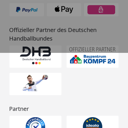
Offizieller Partner des Deutschen
Handballbundes
Partner