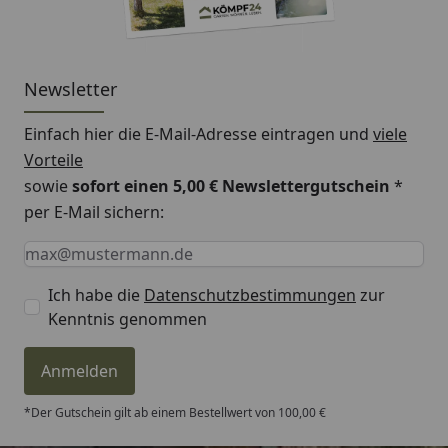
Newsletter
Einfach hier die E-Mail-Adresse eintragen und
viele
Vorteile
sowie
sofort einen 5,00 € Newslettergutschein
*
per E-Mail sichern:
Keine Eingabe erforderlich
Eingabe erforderlich
E-Mail *
Ich habe die
Datenschutzbestimmungen
zur
Kenntnis genommen
Anmelden
*Der Gutschein gilt ab einem Bestellwert von 100,00 €