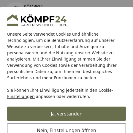
KÖMPF24
Öffnen
Banner schließen
KÖMPF24
kostenlos - Im App Store
Alle Produkte
Mein Konto
Wunschl
Eink
Unsere Seite verwendet Cookies und ähnliche
Technologien, um die Benutzererfahrung auf unserer
Hotline
4,81
/ 5
Suchen
Website zu verbessern, Inhalte und Anzeigen zu
personalisieren und die Nutzung unserer Website zu
analysieren. Mit Ihrer Einwilligung stimmen Sie der
Karibu Pools inkl. gratis Sandfilteranlage & Pool-
Verwendung von Cookies sowie der Verarbeitung Ihrer
Starterset (Gesamtwert bis 468,99€)
persönlichen Daten zu, um Ihnen ein bestmögliches
Surferlebnis und mehr Funktionen zu bieten.
Sie können Ihre Einwilligung jederzeit in den
Cookie-
Grill
Weber RAHMEN FÜR TIMER PERFORMER (85680)
Einstellungen
anpassen oder widerrufen.
Startseite
Weber RAHMEN FÜR TIMER
PERFORMER (85680)
Ja, verstanden
Nein, Einstellungen öffnen