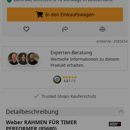
In den Einkaufswagen
In den Einkaufswagen legen
Produkt zur Wunschliste hinzufügen
Teilen
Produkt Ver
Artikel-Nr.: 2085654
Experten-Beratung
Wertvolle Informationen zu diesem
Produkt erhalten.
4,81
/ 5
Trusted Shops Käuferschutz
Detailbeschreibung
Weber RAHMEN FÜR TIMER
PERFORMER (85680)