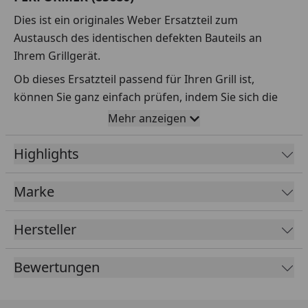
Dies ist ein originales Weber Ersatzteil zum
Austausch des identischen defekten Bauteils an
Ihrem Grillgerät.
Ob dieses Ersatzteil passend für Ihren Grill ist,
können Sie ganz einfach prüfen, indem Sie sich die
Explosionszeichnung Ihres Grills anschauen und dort
Mehr anzeigen
das betreffende Teil heraussuchen.
Highlights
Über die Seriennummer Ihres Grillgeräts kommen Sie
ganz einfach zur passenden Explosionszeichnung.
Geben Sie dafür die Seriennummer
HIER
ein.
Marke
Hersteller
Sollte Ihnen nicht bekannt sein, wo Sie die
Seriennummer finden, klicken Sie bitte
HIER
.
Bewertungen
Leider bekommen wir von Weber keine
Abmessungen oder Gewichte zu den Ersatzteilen