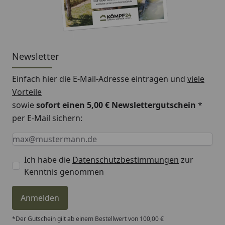
Newsletter
Einfach hier die E-Mail-Adresse eintragen und
viele
Vorteile
sowie
sofort einen 5,00 € Newslettergutschein
*
per E-Mail sichern:
Keine Eingabe erforderlich
Eingabe erforderlich
E-Mail *
Ich habe die
Datenschutzbestimmungen
zur
Kenntnis genommen
Anmelden
*Der Gutschein gilt ab einem Bestellwert von 100,00 €