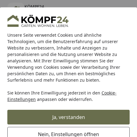
KÖMPF24
Öffnen
Banner schließen
KÖMPF24
kostenlos - Im App Store
Alle Produkte
Mein Konto
Wunschl
Eink
Unsere Seite verwendet Cookies und ähnliche
Technologien, um die Benutzererfahrung auf unserer
Hotline
4,81
/ 5
Suchen
Website zu verbessern, Inhalte und Anzeigen zu
personalisieren und die Nutzung unserer Website zu
analysieren. Mit Ihrer Einwilligung stimmen Sie der
Karibu Pools inkl. gratis Sandfilteranlage & Pool-
Verwendung von Cookies sowie der Verarbeitung Ihrer
Starterset (Gesamtwert bis 468,99€)
persönlichen Daten zu, um Ihnen ein bestmögliches
Surferlebnis und mehr Funktionen zu bieten.
Sie können Ihre Einwilligung jederzeit in den
Cookie-
Grill
Grillzubehör
Räuchern & Smoken
Räuchermehl
Einstellungen
anpassen oder widerrufen.
Startseite
Weber Räuchermehl Buche für
Kalträucherschnecke - 500 g
Ja, verstanden
4.5
(2 Bewertungen)
Nein, Einstellungen öffnen