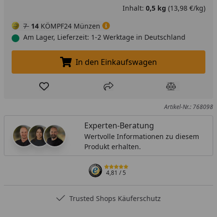
Inhalt:
0,5 kg
(13,98 €/kg)
7
14
KÖMPF24 Münzen
Am Lager, Lieferzeit: 1-2 Werktage in Deutschland
In den Einkaufswagen
In den Einkaufswagen legen
Produkt zur Wunschliste hinzufügen
Teilen
Produkt Ver
Artikel-Nr.: 768098
Experten-Beratung
Wertvolle Informationen zu diesem
Produkt erhalten.
4,81
/ 5
Trusted Shops Käuferschutz