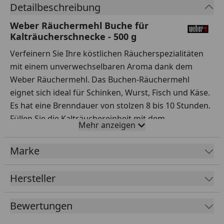
Detailbeschreibung
Weber Räuchermehl Buche für
Kalträucherschnecke - 500 g
Verfeinern Sie Ihre köstlichen Räucherspezialitäten
mit einem unverwechselbaren Aroma dank dem
Weber Räuchermehl. Das Buchen-Räuchermehl
eignet sich ideal für Schinken, Wurst, Fisch und Käse.
Es hat eine Brenndauer von stolzen 8 bis 10 Stunden.
Füllen Sie die Kalträuchereinheit mit dem
Mehr anzeigen
Räuchermehl und positionieren Sie die diese unter
dem Grillrost. Das Mehl verleiht Ihrem Räuchergut
Marke
die passende fruchtige, herbe, würzige oder kräftig
rauchige Aromanote. Das Angebot umfasst
Hersteller
500g Weber Räuchermehl Buche.
Bewertungen