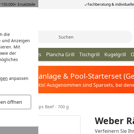
150.000+ Ersatzteile
Fachberatung & individuell
m die
Suche
e und Anzeigen
ieren. Mit
owie der
ill
Kamado Grills
Plancha Grill
Tischgrill
Kugelgrill
O
mögliches
tis Sandfilteranlage & Pool-Starterset (
ngen
anpassen
ilter&Pflege gratis! Ausgenommen sind Sparsets, bei denen 
gen öffnen
Weber Räucherchips Beef - 700 g
Weber Rä
Verfeinern Sie Ih