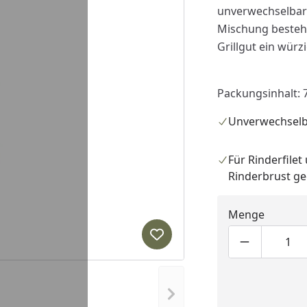
unverwechselba
Mischung besteht
Grillgut ein wür
Packungsinhalt: 
Unverwechsel
Für Rinderfilet
Rinderbrust ge
Menge
Produkt zur Wunschliste hi
Produktmen
Pro
Nächstes Bild anzeigen