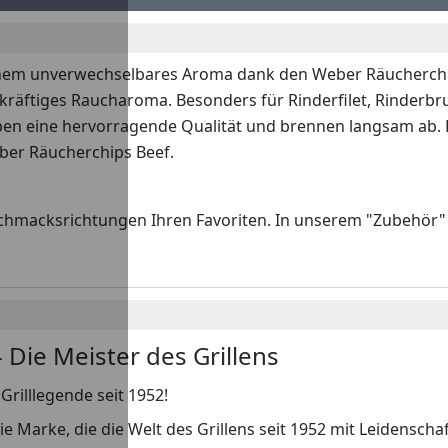
 einem unverwechselbares Aroma dank den Weber Räucherchi
 kräftiges Raucharoma. Besonders für Rinderfilet, Rinderb
ben eine hervorragende Qualität und brennen langsam ab. 
eber Räucherchips Beef.
schmacksrichtungen Ihren Favoriten. In unserem "Zubehör" 
 Die Meister des Grillens
Grilllegende seit 1952!
ie Marke, die die Welt des Grillens seit 1952 mit Leidenscha