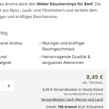
res Aroma dank den
Weber Räucherchips für Beef
. Die
 aus Nuss-, Laub- und Obsthölzern und verleiht dem
ziges und kräftiges Raucharoma.
700g
bares Aroma
Würziger und kräftiger
Rauchgeschmack
 und
Hervorragende Qualität &
eignet
langsames Abbrennen
8,49 €
inkl. 19% MwSt.
nzufügen
ge um eins verringern
duktmenge manuell eingeben
Produktmenge um eins erhöhen
6,90 € Versandkosten in Deutschland
Versandkostenfrei ab 6 Stück
Versandkosten nach Menge und Land
Inhalt:
700 Gramm
(0,01 €/Gramm)