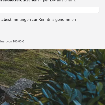
€ Newslettergutschein
* per E-Mail sichern:
h
utzbestimmungen
zur Kenntnis genommen
lwert von 100,00 €