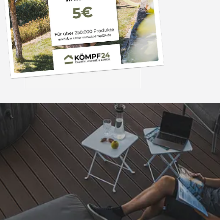
Trusted Shops
„Hervorragend schnel
Die Ware war nat
perfekten Zustand. I
nächsten Tage wied
4,81
/ 5
25.974 Bewertungen
Grüße an die Beleg
08.08.202
Arbeit👍🏾👍