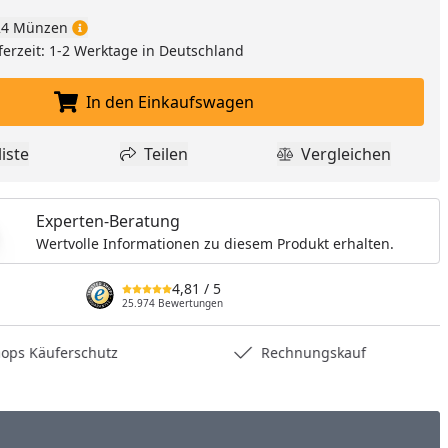
4 Münzen
ferzeit: 1-2 Werktage in Deutschland
In den Einkaufswagen
In den Einkaufswagen legen
iste
Teilen
Vergleichen
dukt zur Wunschliste hinzufügen
Teilen
Produkt Vergle
Experten-Beratung
Wertvolle Informationen zu diesem Produkt erhalten.
4,81
/ 5
25.974 Bewertungen
hops Käuferschutz
Rechnungskauf