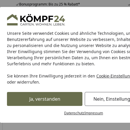
Bonusprogramm: Bis zu 25 % Rabatt*
Hotline
07051 / 9 22 22
4,81
/ 5
Mo-Fr. 8-16 Uhr
25.974 Bewertungen
Unsere Seite verwendet Cookies und ähnliche Technologien, u
Alle Produkte
Highlights
Tipps & Tricks
Alle Produkte
Benutzererfahrung auf unserer Website zu verbessern, Inhalt
zu personalisieren und die Nutzung unserer Website zu analys
Ihrer Einwilligung stimmen Sie der Verwendung von Cookies s
Grill
Gasgrill
Holzkohlegrill
Elektrogrill
Pelletgr
Verarbeitung Ihrer persönlichen Daten zu, um Ihnen ein best
Surferlebnis und mehr Funktionen zu bieten.
Karibu Pools inkl. gra
Sie können Ihre Einwilligung jederzeit in den
Cookie-Einstellu
oder widerrufen.
Dein Traumpool im Sorglos-Paket: F
Ja, verstanden
Nein, Einstellun
Grill
Grillzubehör
Räuchern & Smoken
Räucherchips
Startseite
Datenschutz
Impressum