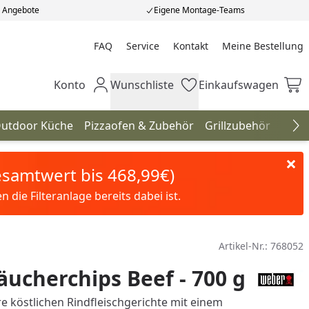
e Angebote
Eigene Montage-Teams
FAQ
Service
Kontakt
Meine Bestellung
Meine Bestellung
Konto
Wunschliste
Einkaufswagen
Mein Konto
Wunschliste
Einkaufswagen
utdoor Küche
Pizzaofen & Zubehör
Grillzubehör
Gril
Na
Gesamtwert bis 468,99€)
die Filteranlage bereits dabei ist.
Artikel-Nr.:
768052
ucherchips Beef - 700 g
re köstlichen Rindfleischgerichte mit einem