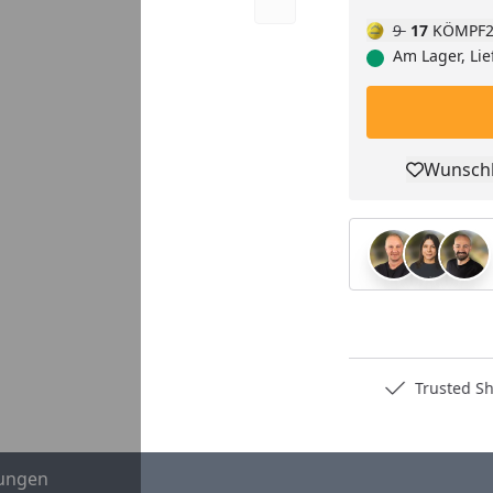
9
17
KÖMPF2
Am Lager, Lie
Wunschl
Pro
Deutschlands bester Händler
Trusted S
ungen