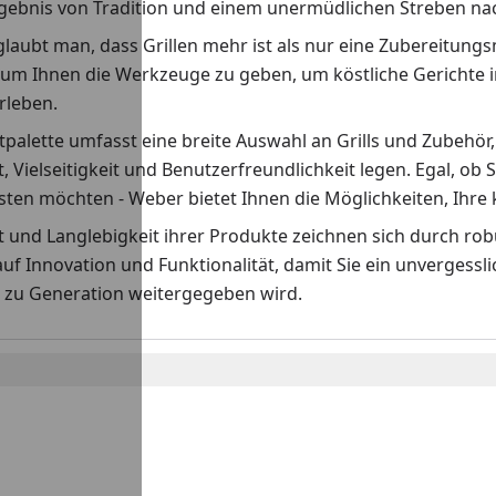
rgebnis von Tradition und einem unermüdlichen Streben nach
laubt man, dass Grillen mehr ist als nur eine Zubereitungs
 um Ihnen die Werkzeuge zu geben, um köstliche Gerichte i
erleben.
palette umfasst eine breite Auswahl an Grills und Zubehör,
t, Vielseitigkeit und Benutzerfreundlichkeit legen. Egal, ob S
ten möchten - Weber bietet Ihnen die Möglichkeiten, Ihre k
ät und Langlebigkeit ihrer Produkte zeichnen sich durch r
auf Innovation und Funktionalität, damit Sie ein unvergess
 zu Generation weitergegeben wird.