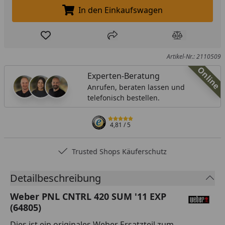
In den Einkaufswagen
In den Einkaufswagen legen
Produkt zur Wunschliste hinzufügen
Teilen
Produkt Ver
Artikel-Nr.: 2110509
Online
Experten-Beratung
Anrufen, beraten lassen und
telefonisch bestellen.
4,81
/ 5
Trusted Shops Käuferschutz
Detailbeschreibung
Weber PNL CNTRL 420 SUM '11 EXP
(64805)
Dies ist ein originales Weber Ersatzteil zum