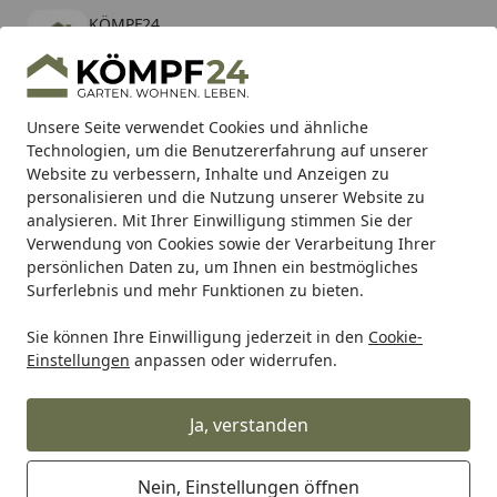
KÖMPF24
Öffnen
Banner schließen
KÖMPF24
kostenlos - Im App Store
Alle Produkte
Mein Konto
Wunschl
Eink
Unsere Seite verwendet Cookies und ähnliche
Technologien, um die Benutzererfahrung auf unserer
Hotline
4,81
/ 5
Suchen
Website zu verbessern, Inhalte und Anzeigen zu
personalisieren und die Nutzung unserer Website zu
analysieren. Mit Ihrer Einwilligung stimmen Sie der
Karibu Pools inkl. gratis Sandfilteranlage & Pool-
Verwendung von Cookies sowie der Verarbeitung Ihrer
Starterset (Gesamtwert bis 468,99€)
persönlichen Daten zu, um Ihnen ein bestmögliches
Surferlebnis und mehr Funktionen zu bieten.
Sie können Ihre Einwilligung jederzeit in den
Cookie-
Grill
Weber PNL CNTRL 420 SUM '11 EXP (64805)
Einstellungen
anpassen oder widerrufen.
Startseite
Weber PNL CNTRL 420 SUM '11 EXP
(64805)
Ja, verstanden
Nein, Einstellungen öffnen