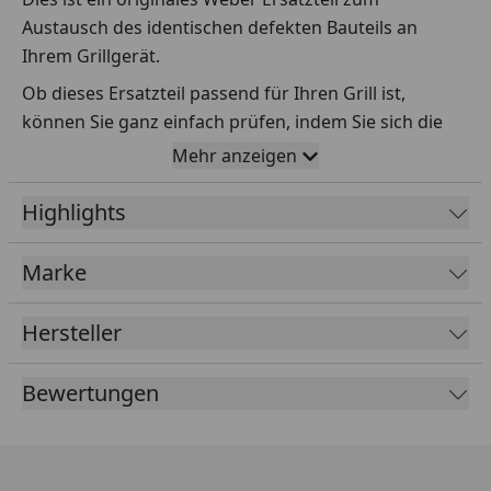
Austausch des identischen defekten Bauteils an
Ihrem Grillgerät.
Ob dieses Ersatzteil passend für Ihren Grill ist,
können Sie ganz einfach prüfen, indem Sie sich die
Explosionszeichnung Ihres Grills anschauen und dort
Mehr anzeigen
das betreffende Teil heraussuchen.
Highlights
Über die Seriennummer Ihres Grillgeräts kommen Sie
ganz einfach zur passenden Explosionszeichnung.
Geben Sie dafür die Seriennummer
HIER
ein.
Marke
Hersteller
Sollte Ihnen nicht bekannt sein, wo Sie die
Seriennummer finden, klicken Sie bitte
HIER
.
Bewertungen
Leider bekommen wir von Weber keine
Abmessungen oder Gewichte zu den Ersatzteilen
übermittelt. Da es sich meist um Kommissionsware