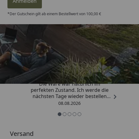
Anmelden
*Der Gutschein gilt ab einem Bestellwert von 100,00 €
Trusted Shops
4,81
/ 5
„Hervorragend schnelle Lieferung.
Die Ware war natürlich im
perfekten Zustand. Ich werde die
nächsten Tage wieder bestellen
Grüße an die Belegschaft gute
08.08.2026
Arbeit👍🏾👍🏾“
Versand