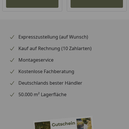
klappbare Grillrost lässt sich auf zwei Seiten
hochklappen und ist passend für rundes Gourmet
BBQ System Grillzubehör, damit du noch mehr
Grillmöglichkeiten erkunden kannst.
*Weber Works Zubehör separat erhältlich.
Expresszustellung (auf Wunsch)
Kauf auf Rechnung (10 Zahlarten)
Montageservice
Kostenlose Fachberatung
Deutschlands bester Händler
50.000 m² Lagerfläche