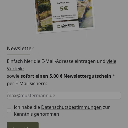
Newsletter
Einfach hier die E-Mail-Adresse eintragen und
viele
Vorteile
sowie
sofort einen 5,00 € Newslettergutschein
*
per E-Mail sichern:
Keine Eingabe erforderlich
Eingabe erforderlich
E-Mail *
Ich habe die
Datenschutzbestimmungen
zur
Kenntnis genommen