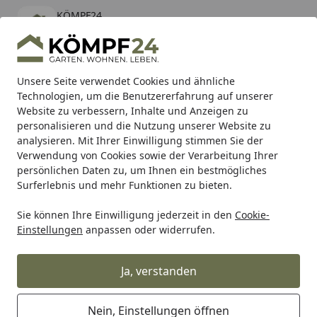
KÖMPF24
Öffnen
Banner schließen
KÖMPF24
kostenlos - Im App Store
Alle Produkte
Mein Konto
Wunschl
Eink
Unsere Seite verwendet Cookies und ähnliche
Technologien, um die Benutzererfahrung auf unserer
Hotline
4,81
/ 5
Suchen
Website zu verbessern, Inhalte und Anzeigen zu
personalisieren und die Nutzung unserer Website zu
analysieren. Mit Ihrer Einwilligung stimmen Sie der
Karibu Pools inkl. gratis Sandfilteranlage & Pool-
Verwendung von Cookies sowie der Verarbeitung Ihrer
Starterset (Gesamtwert bis 468,99€)
persönlichen Daten zu, um Ihnen ein bestmögliches
Surferlebnis und mehr Funktionen zu bieten.
Sie können Ihre Einwilligung jederzeit in den
Cookie-
Grill
Holzkohlegrill
Holzkohle Grillstationen
Weber Per
Einstellungen
anpassen oder widerrufen.
Startseite
Weber Performer Premium Smart
Holzkohlegrill 57 cm Black Modell
Ja, verstanden
2026
Nein, Einstellungen öffnen