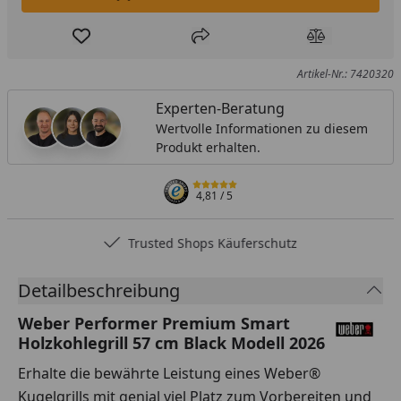
In den Einkaufswagen legen
Produkt zur Wunschliste hinzufügen
Teilen
Produkt Ver
Artikel-Nr.: 7420320
Experten-Beratung
Wertvolle Informationen zu diesem
Produkt erhalten.
4,81
/ 5
Trusted Shops Käuferschutz
Detailbeschreibung
Weber Performer Premium Smart
Holzkohlegrill 57 cm Black Modell 2026
Erhalte die bewährte Leistung eines Weber®
Kugelgrills mit genial viel Platz zum Vorbereiten und