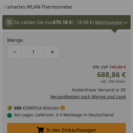
smartes WLAN-Thermometer
So zahlen Sie nur
670,18 €
(– 18,68 €)
Bedingungen
Menge
Produktmenge um eins verringern
Produktmenge manuell eingeben
Produktmenge um eins erhöhen
-8%
UVP
749,00 €
688,86 €
inkl. 19% MwSt.
Kostenfreier Versand in DE
Versandkosten nach Menge und Land
689
KÖMPF24 Münzen
Am Lager, Lieferzeit: 3-4 Werktage in Deutschland
In den Einkaufswagen