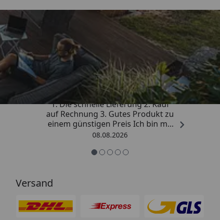
Trusted Shops
4,81
/ 5
„Besonders gut gefallen hat mir :
1. Die schnelle Lieferung 2. Kauf
auf Rechnung 3. Gutes Produkt zu
einem günstigen Preis Ich bin mit
der Kaufabwicklung sehr
08.08.2026
zufrieden. Vielen Dank!“
Versand