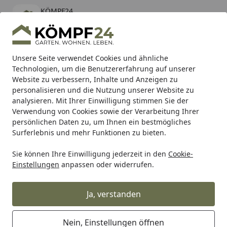
KÖMPF24
Öffnen
Banner schließen
KÖMPF24
kostenlos - Im App Store
Alle Produkte
Mein Konto
Wunschl
Eink
Unsere Seite verwendet Cookies und ähnliche
Technologien, um die Benutzererfahrung auf unserer
Hotline
4,81
/ 5
Suchen
Website zu verbessern, Inhalte und Anzeigen zu
personalisieren und die Nutzung unserer Website zu
analysieren. Mit Ihrer Einwilligung stimmen Sie der
Karibu Pools inkl. gratis Sandfilteranlage & Pool-
Verwendung von Cookies sowie der Verarbeitung Ihrer
Starterset (Gesamtwert bis 468,99€)
persönlichen Daten zu, um Ihnen ein bestmögliches
Surferlebnis und mehr Funktionen zu bieten.
Sie können Ihre Einwilligung jederzeit in den
Cookie-
Grill
Holzkohlegrill
Holzkohle Grillstationen
Weber Perf
Einstellungen
anpassen oder widerrufen.
Startseite
Weber Performer Premium
Holzkohlegrill 57 cm Black Modell
Ja, verstanden
2026
Nein, Einstellungen öffnen