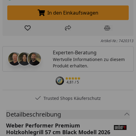
In den Einkaufswagen
In den Einkaufswagen legen
Produkt zur Wunschliste hinzufügen
Teilen
Produkt Ver
Artikel-Nr.: 7420313
Experten-Beratung
Wertvolle Informationen zu diesem
Produkt erhalten.
4,81
/ 5
Trusted Shops Käuferschutz
Detailbeschreibung
Weber Performer Premium
Holzkohlegrill 57 cm Black Modell 2026