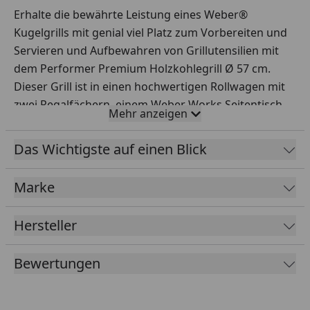
Erhalte die bewährte Leistung eines Weber®
Kugelgrills mit genial viel Platz zum Vorbereiten und
Servieren und Aufbewahren von Grillutensilien mit
dem Performer Premium Holzkohlegrill Ø 57 cm.
Dieser Grill ist in einen hochwertigen Rollwagen mit
zwei Regalfächern, einem Weber Works Seitentisch,
Mehr anzeigen
der für XL Drop-In-Zubehör passt, und einer
seitlichen Weber Works Schiene, in die Snap-On-
Das Wichtigste auf einen Blick
Zubehör passt, eingebaut.* Zwei Räder und zwei
Lenkrollen mit Stoppfunktion erleichtern das
Marke
Bewegen des Grills. Grille von nun an sicher mit
denselben Features wie beim legendären Weber®
Hersteller
Kugelgrill, darunter einer von Hand aufgetragenen,
porzellanemaillierten Oberfläche, die kratz- und
Bewertungen
rostbeständig ist, verstellbaren Lüftungsöffnungen,
mit denen du die Temperatur im Grill regeln kannst,
und einem verbesserten One-Touch-