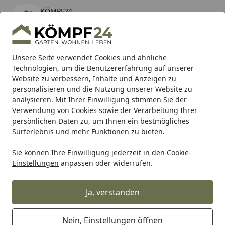
KÖMPF24
Öffnen
Banner schließen
KÖMPF24
kostenlos - Im App Store
Alle Produkte
Mein Konto
Wunschl
Eink
Unsere Seite verwendet Cookies und ähnliche
Technologien, um die Benutzererfahrung auf unserer
Hotline
4,81
/ 5
Suchen
Website zu verbessern, Inhalte und Anzeigen zu
personalisieren und die Nutzung unserer Website zu
analysieren. Mit Ihrer Einwilligung stimmen Sie der
Karibu Pools inkl. gratis Sandfilteranlage & Pool-
Verwendung von Cookies sowie der Verarbeitung Ihrer
Starterset (Gesamtwert bis 468,99€)
persönlichen Daten zu, um Ihnen ein bestmögliches
Surferlebnis und mehr Funktionen zu bieten.
Sie können Ihre Einwilligung jederzeit in den
Cookie-
Grill
Weber PANEL RHS ASSEMBLY SPIRIT 20 EXP (68881)
Einstellungen
anpassen oder widerrufen.
Startseite
Weber PANEL RHS ASSEMBLY SPIRIT
20 EXP (68881)
Ja, verstanden
Nein, Einstellungen öffnen