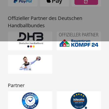
Offizieller Partner des Deutschen
Handballbundes
Partner