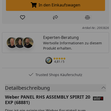
In den Einkaufswagen
In den Einkaufswagen legen
Produkt zur Wunschliste hinzufügen
Teilen
Produkt Ver
Artikel-Nr.: 2093826
Experten-Beratung
Wertvolle Informationen zu diesem
Produkt erhalten.
4,81
/ 5
Trusted Shops Käuferschutz
Detailbeschreibung
Weber PANEL RHS ASSEMBLY SPIRIT 20
EXP (68881)
Dies ist ein originales Weber Ersatzteil zum