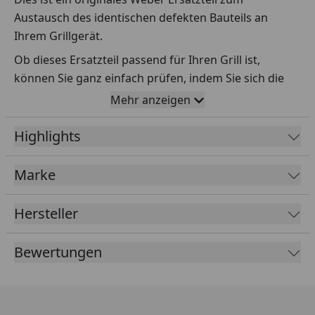
Austausch des identischen defekten Bauteils an
Ihrem Grillgerät.
Ob dieses Ersatzteil passend für Ihren Grill ist,
können Sie ganz einfach prüfen, indem Sie sich die
Explosionszeichnung Ihres Grills anschauen und dort
Mehr anzeigen
das betreffende Teil heraussuchen.
Highlights
Über die Seriennummer Ihres Grillgeräts kommen Sie
ganz einfach zur passenden Explosionszeichnung.
Geben Sie dafür die Seriennummer
HIER
ein.
Marke
Hersteller
Sollte Ihnen nicht bekannt sein, wo Sie die
Seriennummer finden, klicken Sie bitte
HIER
.
Bewertungen
Leider bekommen wir von Weber keine
Abmessungen oder Gewichte zu den Ersatzteilen
übermittelt. Da es sich meist um Kommissionsware