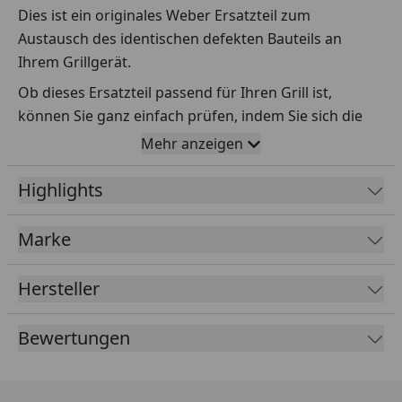
Dies ist ein originales Weber Ersatzteil zum
Austausch des identischen defekten Bauteils an
Ihrem Grillgerät.
Ob dieses Ersatzteil passend für Ihren Grill ist,
können Sie ganz einfach prüfen, indem Sie sich die
Explosionszeichnung Ihres Grills anschauen und dort
Mehr anzeigen
das betreffende Teil heraussuchen.
Highlights
Über die Seriennummer Ihres Grillgeräts kommen Sie
ganz einfach zur passenden Explosionszeichnung.
Geben Sie dafür die Seriennummer
HIER
ein.
Marke
Hersteller
Sollte Ihnen nicht bekannt sein, wo Sie die
Seriennummer finden, klicken Sie bitte
HIER
.
Bewertungen
Leider bekommen wir von Weber keine
Abmessungen oder Gewichte zu den Ersatzteilen