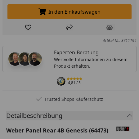
In den Einkaufswagen
In den Einkaufswagen legen
Produkt zur Wunschliste hinzufügen
Teilen
Produkt Ver
Artikel-Nr.: 3711194
Experten-Beratung
Wertvolle Informationen zu diesem
Produkt erhalten.
4,81
/ 5
Trusted Shops Käuferschutz
Detailbeschreibung
Weber Panel Rear 4B Genesis (64473)