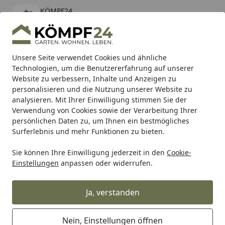
KÖMPF24
Öffnen
Banner schließen
KÖMPF24
kostenlos - Im App Store
Alle Produkte
Mein Konto
Wunschl
Eink
Unsere Seite verwendet Cookies und ähnliche
Technologien, um die Benutzererfahrung auf unserer
Hotline
4,81
/ 5
Suchen
Website zu verbessern, Inhalte und Anzeigen zu
personalisieren und die Nutzung unserer Website zu
analysieren. Mit Ihrer Einwilligung stimmen Sie der
Karibu Pools inkl. gratis Sandfilteranlage & Pool-
Verwendung von Cookies sowie der Verarbeitung Ihrer
Starterset (Gesamtwert bis 468,99€)
persönlichen Daten zu, um Ihnen ein bestmögliches
Surferlebnis und mehr Funktionen zu bieten.
Sie können Ihre Einwilligung jederzeit in den
Cookie-
Grill
Weber Panel Rear 4B Genesis (64473)
Einstellungen
anpassen oder widerrufen.
Startseite
Weber Panel Rear 4B Genesis
(64473)
Ja, verstanden
Nein, Einstellungen öffnen