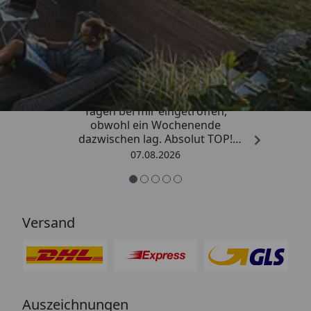
Trusted Shops
4,81
/ 5
„Die Bestellung ist innerhalb von 4
Tagen bei mir eingetroffen,
obwohl ein Wochenende
dazwischen lag. Absolut TOP!
Sicherlich nicht die letzte
07.08.2026
Bestellung. Vielen Dank und weiter
so.“
Versand
Auszeichnungen