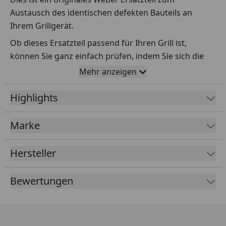
Austausch des identischen defekten Bauteils an
Ihrem Grillgerät.
Ob dieses Ersatzteil passend für Ihren Grill ist,
können Sie ganz einfach prüfen, indem Sie sich die
Explosionszeichnung Ihres Grills anschauen und dort
Mehr anzeigen
das betreffende Teil heraussuchen.
Highlights
Über die Seriennummer Ihres Grillgeräts kommen Sie
ganz einfach zur passenden Explosionszeichnung.
Geben Sie dafür die Seriennummer
HIER
ein.
Marke
Hersteller
Sollte Ihnen nicht bekannt sein, wo Sie die
Seriennummer finden, klicken Sie bitte
HIER
.
Bewertungen
Leider bekommen wir von Weber keine
Abmessungen oder Gewichte zu den Ersatzteilen
übermittelt. Da es sich meist um Kommissionsware