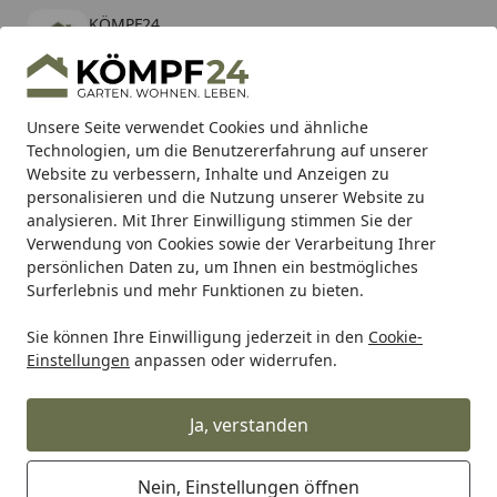
KÖMPF24
Öffnen
Banner schließen
KÖMPF24
kostenlos - Im App Store
Alle Produkte
Mein Konto
Wunschl
Eink
Unsere Seite verwendet Cookies und ähnliche
Technologien, um die Benutzererfahrung auf unserer
Hotline
4,81
/ 5
Suchen
Website zu verbessern, Inhalte und Anzeigen zu
personalisieren und die Nutzung unserer Website zu
analysieren. Mit Ihrer Einwilligung stimmen Sie der
Karibu Pools inkl. gratis Sandfilteranlage & Pool-
Verwendung von Cookies sowie der Verarbeitung Ihrer
Starterset (Gesamtwert bis 468,99€)
persönlichen Daten zu, um Ihnen ein bestmögliches
Surferlebnis und mehr Funktionen zu bieten.
Sie können Ihre Einwilligung jederzeit in den
Cookie-
Grill
Weber Panel LHS 3B Black Genesis (69594)
Einstellungen
anpassen oder widerrufen.
Startseite
Weber Panel LHS 3B Black Genesis
(69594)
Ja, verstanden
Nein, Einstellungen öffnen