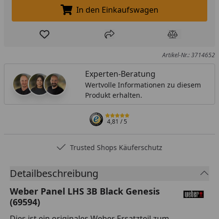
In den Einkaufswagen
In den Einkaufswagen legen
Produkt zur Wunschliste hinzufügen
Teilen
Produkt Ver
Artikel-Nr.: 3714652
Experten-Beratung
Wertvolle Informationen zu diesem
Produkt erhalten.
4,81
/ 5
Trusted Shops Käuferschutz
Detailbeschreibung
Weber Panel LHS 3B Black Genesis
(69594)
Dies ist ein originales Weber Ersatzteil zum