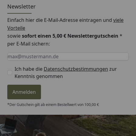
Newsletter
Einfach hier die E-Mail-Adresse eintragen und
viele
Vorteile
sowie
sofort einen 5,00 € Newslettergutschein
*
per E-Mail sichern:
Keine Eingabe erforderlich
Eingabe erforderlich
E-Mail *
Ich habe die
Datenschutzbestimmungen
zur
Kenntnis genommen
Anmelden
*Der Gutschein gilt ab einem Bestellwert von 100,00 €