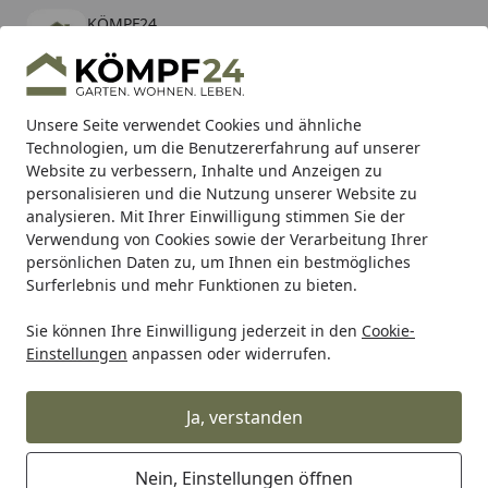
KÖMPF24
Öffnen
Banner schließen
KÖMPF24
kostenlos - Im App Store
Alle Produkte
Mein Konto
Wunschl
Eink
Unsere Seite verwendet Cookies und ähnliche
Technologien, um die Benutzererfahrung auf unserer
Hotline
4,81
/ 5
Suchen
Website zu verbessern, Inhalte und Anzeigen zu
personalisieren und die Nutzung unserer Website zu
analysieren. Mit Ihrer Einwilligung stimmen Sie der
Karibu Pools inkl. gratis Sandfilteranlage & Pool-
Verwendung von Cookies sowie der Verarbeitung Ihrer
Starterset (Gesamtwert bis 468,99€)
persönlichen Daten zu, um Ihnen ein bestmögliches
Surferlebnis und mehr Funktionen zu bieten.
Sie können Ihre Einwilligung jederzeit in den
Cookie-
Grill
Weber Nut 1/4-20 Hex Lock Magni 510 (68086)
Einstellungen
anpassen oder widerrufen.
Startseite
Weber Nut 1/4-20 Hex Lock Magni
510 (68086)
Ja, verstanden
Nein, Einstellungen öffnen