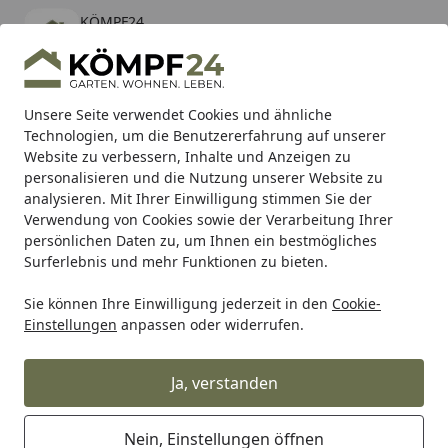
KÖMPF24
Öffnen
Banner schließen
KÖMPF24
kostenlos - Im App Store
Alle Produkte
Mein Konto
Wunschl
Eink
Unsere Seite verwendet Cookies und ähnliche
Technologien, um die Benutzererfahrung auf unserer
Hotline
4,81
/ 5
Suchen
Website zu verbessern, Inhalte und Anzeigen zu
personalisieren und die Nutzung unserer Website zu
analysieren. Mit Ihrer Einwilligung stimmen Sie der
Karibu Pools inkl. gratis Sandfilteranlage & Pool-
Verwendung von Cookies sowie der Verarbeitung Ihrer
Starterset (Gesamtwert bis 468,99€)
persönlichen Daten zu, um Ihnen ein bestmögliches
Surferlebnis und mehr Funktionen zu bieten.
Sie können Ihre Einwilligung jederzeit in den
Cookie-
Grill
Weber Lid Smokey Joe (65463)
Einstellungen
anpassen oder widerrufen.
Startseite
Weber Lid Smokey Joe (65463)
Ja, verstanden
Nein, Einstellungen öffnen