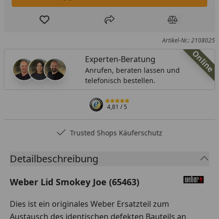
In den Einkaufswagen legen
Produkt zur Wunschliste hinzufügen
Teilen
Produkt Ver
Artikel-Nr.: 2108025
Online
Experten-Beratung
Anrufen, beraten lassen und
telefonisch bestellen.
4,81
/ 5
Trusted Shops Käuferschutz
Detailbeschreibung
Weber Lid Smokey Joe (65463)
Dies ist ein originales Weber Ersatzteil zum
Austausch des identischen defekten Bauteils an