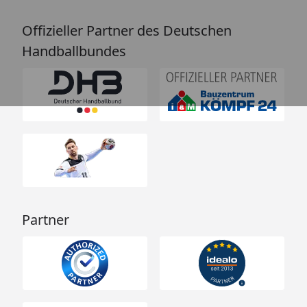
Offizieller Partner des Deutschen
Handballbundes
Partner