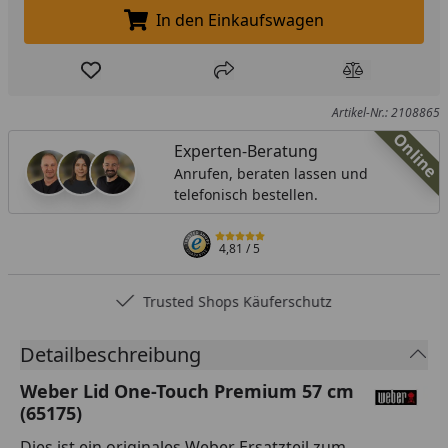
In den Einkaufswagen
In den Einkaufswagen legen
Produkt zur Wunschliste hinzufügen
Teilen
Produkt Ver
Artikel-Nr.: 2108865
Online
Experten-Beratung
Anrufen, beraten lassen und
telefonisch bestellen.
4,81
/ 5
Trusted Shops Käuferschutz
Detailbeschreibung
Weber Lid One-Touch Premium 57 cm
(65175)
Dies ist ein originales Weber Ersatzteil zum