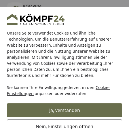
KÖMPF24
Öffnen
Banner schließen
KÖMPF24
kostenlos - Im App Store
Alle Produkte
Mein Konto
Wunschl
Eink
Unsere Seite verwendet Cookies und ähnliche
Technologien, um die Benutzererfahrung auf unserer
Hotline
4,81
/ 5
Suchen
Website zu verbessern, Inhalte und Anzeigen zu
personalisieren und die Nutzung unserer Website zu
analysieren. Mit Ihrer Einwilligung stimmen Sie der
Karibu Pools inkl. gratis Sandfilteranlage & Pool-
Verwendung von Cookies sowie der Verarbeitung Ihrer
Starterset (Gesamtwert bis 468,99€)
persönlichen Daten zu, um Ihnen ein bestmögliches
Surferlebnis und mehr Funktionen zu bieten.
Sie können Ihre Einwilligung jederzeit in den
Cookie-
Grill
Weber Lid One-Touch Premium 57 cm (65175)
Einstellungen
anpassen oder widerrufen.
Startseite
Weber Lid One-Touch Premium 57
cm (65175)
Ja, verstanden
Nein, Einstellungen öffnen