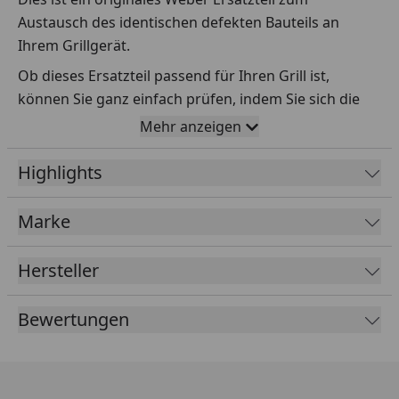
Austausch des identischen defekten Bauteils an
Ihrem Grillgerät.
Ob dieses Ersatzteil passend für Ihren Grill ist,
können Sie ganz einfach prüfen, indem Sie sich die
Explosionszeichnung Ihres Grills anschauen und dort
Mehr anzeigen
das betreffende Teil heraussuchen.
Highlights
Über die Seriennummer Ihres Grillgeräts kommen Sie
ganz einfach zur passenden Explosionszeichnung.
Geben Sie dafür die Seriennummer
HIER
ein.
Marke
Hersteller
Sollte Ihnen nicht bekannt sein, wo Sie die
Seriennummer finden, klicken Sie bitte
HIER
.
Bewertungen
Leider bekommen wir von Weber keine
Abmessungen oder Gewichte zu den Ersatzteilen
übermittelt. Da es sich meist um Kommissionsware