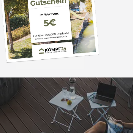
Trusted Shops
„- Retouren Bearbe
umgehend erl
4,81
/ 5
04.08.202
25.958 Bewertungen