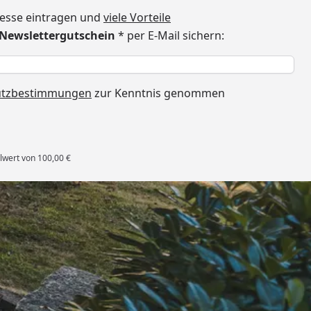
dresse eintragen und
viele Vorteile
€ Newslettergutschein
* per E-Mail sichern:
h
utzbestimmungen
zur Kenntnis genommen
lwert von 100,00 €