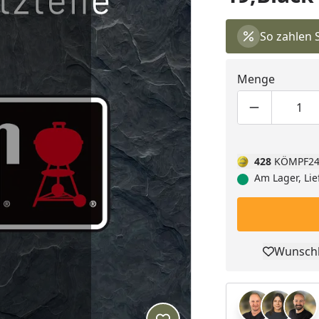
So zahlen 
Menge
Produktmen
Pro
428
KÖMPF24
Am Lager, Lie
Wunschl
Pro