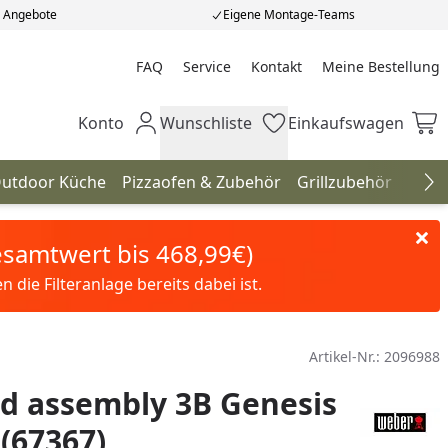
e Angebote
Eigene Montage-Teams
FAQ
Service
Kontakt
Meine Bestellung
Meine Bestellung
Konto
Wunschliste
Einkaufswagen
Mein Konto
Wunschliste
Einkaufswagen
utdoor Küche
Pizzaofen & Zubehör
Grillzubehör
Gril
Na
Gesamtwert bis 468,99€)
die Filteranlage bereits dabei ist.
Artikel-Nr.:
2096988
d assembly 3B Genesis
 (67367)