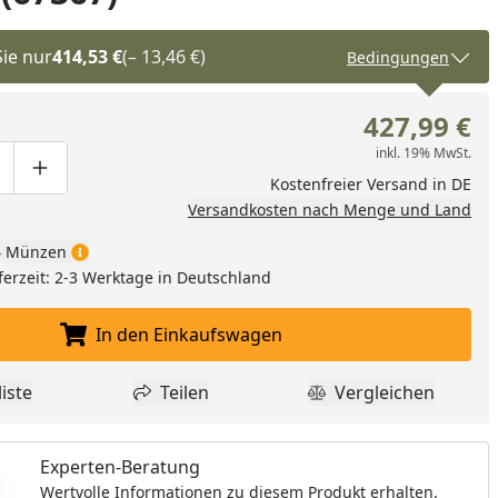
Sie nur
414,53 €
(– 13,46 €)
Bedingungen
427,99 €
inkl. 19% MwSt.
ge um eins verringern
duktmenge manuell eingeben
Produktmenge um eins erhöhen
Kostenfreier Versand in DE
Versandkosten nach Menge und Land
 Münzen
ferzeit: 2-3 Werktage in Deutschland
In den Einkaufswagen
In den Einkaufswagen legen
iste
Teilen
Vergleichen
dukt zur Wunschliste hinzufügen
Teilen
Produkt Vergle
Experten-Beratung
Wertvolle Informationen zu diesem Produkt erhalten.