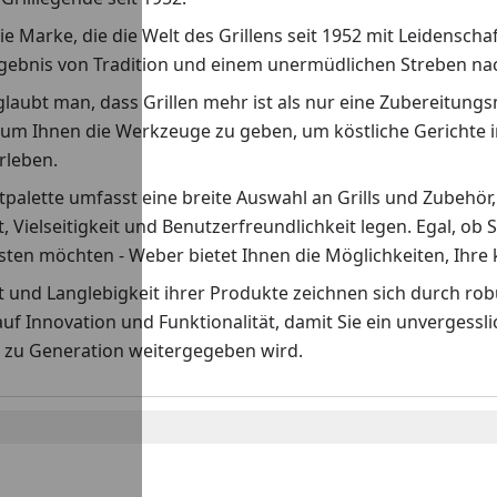
ie Marke, die die Welt des Grillens seit 1952 mit Leidenscha
rgebnis von Tradition und einem unermüdlichen Streben nach
laubt man, dass Grillen mehr ist als nur eine Zubereitungs
 um Ihnen die Werkzeuge zu geben, um köstliche Gerichte i
erleben.
palette umfasst eine breite Auswahl an Grills und Zubehör,
t, Vielseitigkeit und Benutzerfreundlichkeit legen. Egal, ob S
ten möchten - Weber bietet Ihnen die Möglichkeiten, Ihre k
ät und Langlebigkeit ihrer Produkte zeichnen sich durch r
auf Innovation und Funktionalität, damit Sie ein unvergess
 zu Generation weitergegeben wird.