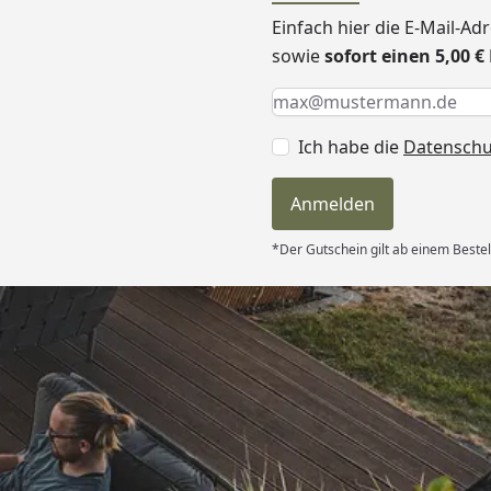
Einfach hier die E-Mail-A
sowie
sofort einen 5,00 
Keine Eingabe erforderlic
Eingabe erforderlich
E-Mail *
Ich habe die
Datensch
Anmelden
*Der Gutschein gilt ab einem Bestel
Versand
itung wurde
edigt“
6