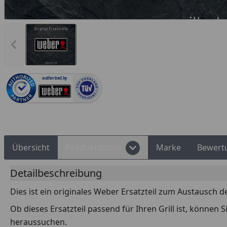
Vorheriges Bild anzeigen
Rechnungskauf
Montageservice
authorized.by
Übersicht
Produktdetails
Marke
Bewert
Detailbeschreibung
Dies ist ein originales Weber Ersatzteil zum Austausch d
Ob dieses Ersatzteil passend für Ihren Grill ist, können
heraussuchen.