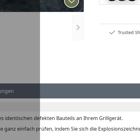
Produkt zur Wunschliste hi
Nächstes Bild anzeigen
Deutschlands bester Händler
Trusted S
ungen
es identischen defekten Bauteils an Ihrem Grillgerät.
 Sie ganz einfach prüfen, indem Sie sich die Explosionszeich