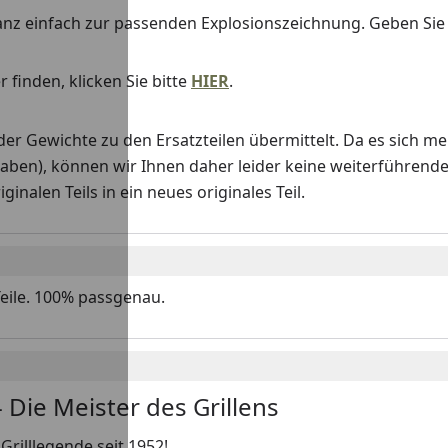
anz einfach zur passenden Explosionszeichnung. Geben Si
 finden, klicken Sie bitte
HIER
.
Gewichte zu den Ersatzteilen übermittelt. Da es sich me
haben), können wir Ihnen daher leider keine weiterführend
nalen Teils in ein neues originales Teil.
Teile. 100% passgenau.
 Die Meister des Grillens
Grilllegende seit 1952!