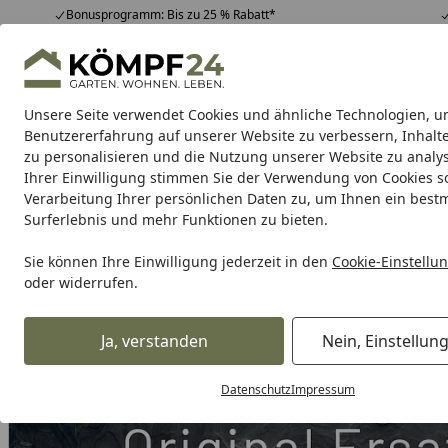
Bonusprogramm: Bis zu 25 % Rabatt*
Hotline
07051 / 9 22 22
4,81
/ 5
Mo-Fr. 8-16 Uhr
25.958 Bewertungen
Unsere Seite verwendet Cookies und ähnliche Technologien, u
Alle Produkte
Highlights
Tipps & Tricks
Alle Produkte
Benutzererfahrung auf unserer Website zu verbessern, Inhalt
zu personalisieren und die Nutzung unserer Website zu analys
Ihrer Einwilligung stimmen Sie der Verwendung von Cookies s
Grill
Gasgrill
Holzkohlegrill
Elektrogrill
Pelletgr
Verarbeitung Ihrer persönlichen Daten zu, um Ihnen ein best
Surferlebnis und mehr Funktionen zu bieten.
Karibu Pools inkl. gra
Sie können Ihre Einwilligung jederzeit in den
Cookie-Einstellu
oder widerrufen.
Dein Traumpool im Sorglos-Paket: F
Ja, verstanden
Nein, Einstellun
Grill
Weber Lid assembly 3B Genesis 19,Black (67367)
Startseite
Datenschutz
Impressum