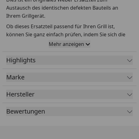
Austausch des identischen defekten Bauteils an
Ihrem Grillgerät.
Ob dieses Ersatzteil passend für Ihren Grill ist,
können Sie ganz einfach prüfen, indem Sie sich die
Explosionszeichnung Ihres Grills anschauen und dort
Mehr anzeigen
das betreffende Teil heraussuchen.
Highlights
Über die Seriennummer Ihres Grillgeräts kommen Sie
ganz einfach zur passenden Explosionszeichnung.
Geben Sie dafür die Seriennummer
HIER
ein.
Marke
Hersteller
Sollte Ihnen nicht bekannt sein, wo Sie die
Seriennummer finden, klicken Sie bitte
HIER
.
Bewertungen
Leider bekommen wir von Weber keine
Abmessungen oder Gewichte zu den Ersatzteilen
übermittelt. Da es sich meist um Kommissionsware