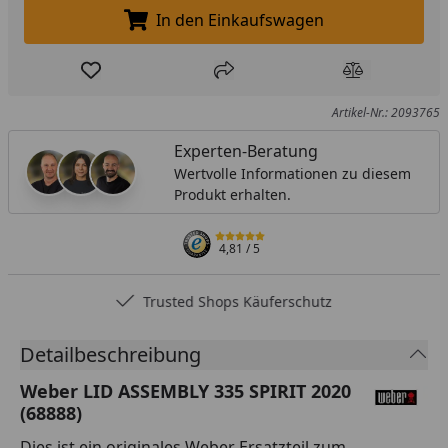
In den Einkaufswagen
In den Einkaufswagen legen
Produkt zur Wunschliste hinzufügen
Teilen
Produkt Ver
Artikel-Nr.: 2093765
Experten-Beratung
Wertvolle Informationen zu diesem
Produkt erhalten.
4,81
/ 5
Trusted Shops Käuferschutz
Detailbeschreibung
Weber LID ASSEMBLY 335 SPIRIT 2020
(68888)
Dies ist ein originales Weber Ersatzteil zum