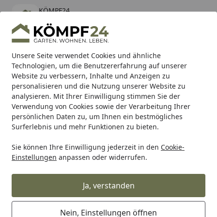
KÖMPF24
Öffnen
Banner schließen
KÖMPF24
kostenlos - Im App Store
Alle Produkte
Mein Konto
Wunschl
Eink
Unsere Seite verwendet Cookies und ähnliche
Technologien, um die Benutzererfahrung auf unserer
Hotline
4,81
/ 5
Suchen
Website zu verbessern, Inhalte und Anzeigen zu
personalisieren und die Nutzung unserer Website zu
analysieren. Mit Ihrer Einwilligung stimmen Sie der
Karibu Pools inkl. gratis Sandfilteranlage & Pool-
Verwendung von Cookies sowie der Verarbeitung Ihrer
Starterset (Gesamtwert bis 468,99€)
persönlichen Daten zu, um Ihnen ein bestmögliches
Surferlebnis und mehr Funktionen zu bieten.
Sie können Ihre Einwilligung jederzeit in den
Cookie-
Grill
Weber LID ASSEMBLY 335 SPIRIT 2020 (68888)
Einstellungen
anpassen oder widerrufen.
Startseite
Weber LID ASSEMBLY 335 SPIRIT
2020 (68888)
Ja, verstanden
Nein, Einstellungen öffnen