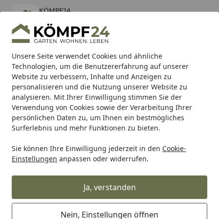
KÖMPF24
Öffnen
Banner schließen
KÖMPF24
kostenlos - Im App Store
Alle Produkte
Mein Konto
Wunschl
Eink
Unsere Seite verwendet Cookies und ähnliche
Technologien, um die Benutzererfahrung auf unserer
Hotline
4,81
/ 5
Suchen
Website zu verbessern, Inhalte und Anzeigen zu
personalisieren und die Nutzung unserer Website zu
analysieren. Mit Ihrer Einwilligung stimmen Sie der
Karibu Pools inkl. gratis Sandfilteranlage & Pool-
Verwendung von Cookies sowie der Verarbeitung Ihrer
Starterset (Gesamtwert bis 468,99€)
persönlichen Daten zu, um Ihnen ein bestmögliches
Surferlebnis und mehr Funktionen zu bieten.
Sie können Ihre Einwilligung jederzeit in den
Cookie-
Grill
Weber Radbein (2 Stück) E-4710 (67579)
Einstellungen
anpassen oder widerrufen.
Startseite
Weber Radbein (2 Stück) E-4710
(67579)
Ja, verstanden
Nein, Einstellungen öffnen