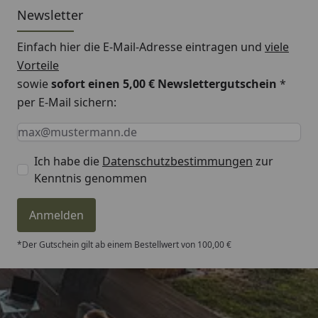
Newsletter
Einfach hier die E-Mail-Adresse eintragen und
viele
Vorteile
sowie
sofort einen 5,00 € Newslettergutschein
*
per E-Mail sichern:
Keine Eingabe erforderlich
Eingabe erforderlich
E-Mail *
Ich habe die
Datenschutzbestimmungen
zur
Kenntnis genommen
Anmelden
*Der Gutschein gilt ab einem Bestellwert von 100,00 €