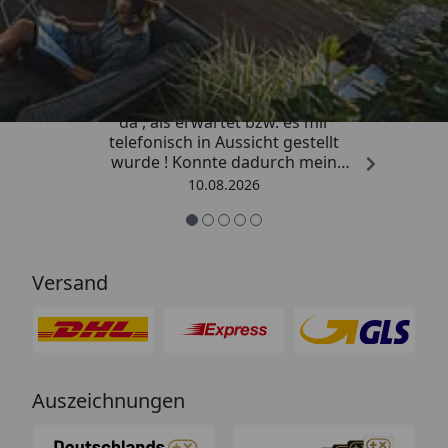
Trusted Shops
4,81
/ 5
„Die Lieferung war viel schneller
da , als erwartet bzw. es mir
telefonisch in Aussicht gestellt
wurde ! Konnte dadurch mein
Vorhaben zeitnah beenden . Vielen
10.08.2026
lieben Dank für Ihre schnelle und
kompetente Beratung .“
Versand
Auszeichnungen