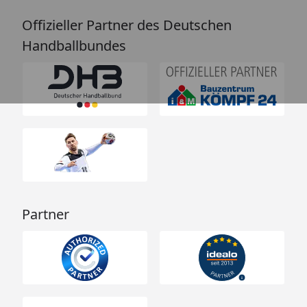
Offizieller Partner des Deutschen
Handballbundes
Partner