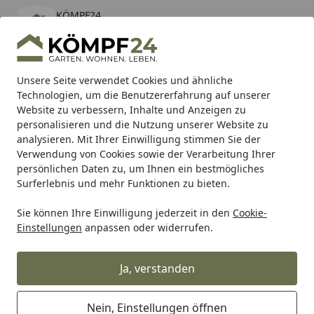
KÖMPF24
Öffnen
Banner schließen
KÖMPF24
kostenlos - Im App Store
Alle Produkte
Mein Konto
Wunschl
Eink
Unsere Seite verwendet Cookies und ähnliche
Technologien, um die Benutzererfahrung auf unserer
Hotline
4,81
/ 5
Suchen
Website zu verbessern, Inhalte und Anzeigen zu
personalisieren und die Nutzung unserer Website zu
analysieren. Mit Ihrer Einwilligung stimmen Sie der
Karibu Pools inkl. gratis Sandfilteranlage & Pool-
Verwendung von Cookies sowie der Verarbeitung Ihrer
Starterset (Gesamtwert bis 468,99€)
persönlichen Daten zu, um Ihnen ein bestmögliches
Surferlebnis und mehr Funktionen zu bieten.
Sie können Ihre Einwilligung jederzeit in den
Cookie-
Grill
Weber KONTROLLKNOPF GENESIS SILVER/PLATINUM B
Einstellungen
anpassen oder widerrufen.
Startseite
Weber KONTROLLKNOPF GENESIS
SILVER/PLATINUM B/C (87127)
Ja, verstanden
Nein, Einstellungen öffnen