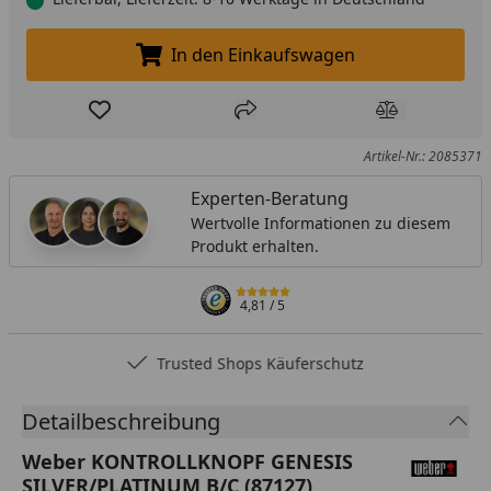
In den Einkaufswagen
In den Einkaufswagen legen
Produkt zur Wunschliste hinzufügen
Teilen
Produkt Ver
Artikel-Nr.: 2085371
Experten-Beratung
Wertvolle Informationen zu diesem
Produkt erhalten.
4,81
/ 5
Trusted Shops Käuferschutz
Detailbeschreibung
Weber KONTROLLKNOPF GENESIS
SILVER/PLATINUM B/C (87127)