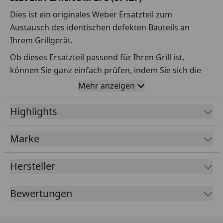
Dies ist ein originales Weber Ersatzteil zum
Austausch des identischen defekten Bauteils an
Ihrem Grillgerät.
Ob dieses Ersatzteil passend für Ihren Grill ist,
können Sie ganz einfach prüfen, indem Sie sich die
Explosionszeichnung Ihres Grills anschauen und dort
Mehr anzeigen
das betreffende Teil heraussuchen.
Highlights
Über die Seriennummer Ihres Grillgeräts kommen Sie
ganz einfach zur passenden Explosionszeichnung.
Geben Sie dafür die Seriennummer
HIER
ein.
Marke
Hersteller
Sollte Ihnen nicht bekannt sein, wo Sie die
Seriennummer finden, klicken Sie bitte
HIER
.
Bewertungen
Leider bekommen wir von Weber keine
Abmessungen oder Gewichte zu den Ersatzteilen