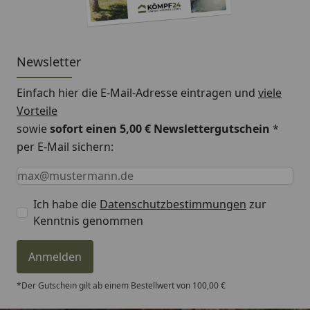
Newsletter
Einfach hier die E-Mail-Adresse eintragen und
viele
Vorteile
sowie
sofort einen 5,00 € Newslettergutschein
*
per E-Mail sichern:
Keine Eingabe erforderlich
Eingabe erforderlich
E-Mail *
Ich habe die
Datenschutzbestimmungen
zur
Kenntnis genommen
Anmelden
*Der Gutschein gilt ab einem Bestellwert von 100,00 €