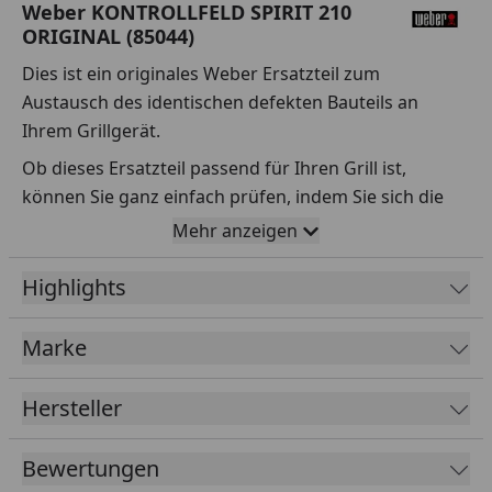
Weber KONTROLLFELD SPIRIT 210
ORIGINAL (85044)
Dies ist ein originales Weber Ersatzteil zum
Austausch des identischen defekten Bauteils an
Ihrem Grillgerät.
Ob dieses Ersatzteil passend für Ihren Grill ist,
können Sie ganz einfach prüfen, indem Sie sich die
Explosionszeichnung Ihres Grills anschauen und dort
Mehr anzeigen
das betreffende Teil heraussuchen.
Highlights
Über die Seriennummer Ihres Grillgeräts kommen Sie
ganz einfach zur passenden Explosionszeichnung.
Geben Sie dafür die Seriennummer
HIER
ein.
Marke
Hersteller
Sollte Ihnen nicht bekannt sein, wo Sie die
Seriennummer finden, klicken Sie bitte
HIER
.
Bewertungen