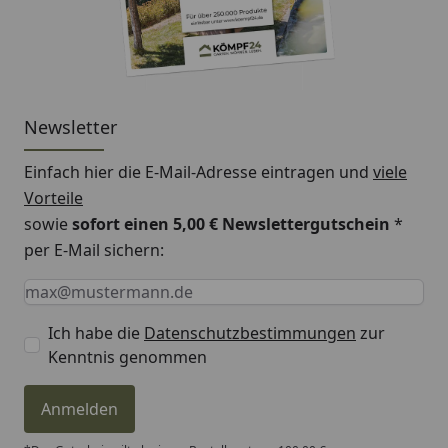
Newsletter
Einfach hier die E-Mail-Adresse eintragen und
viele
Vorteile
sowie
sofort einen 5,00 € Newslettergutschein
*
per E-Mail sichern:
Keine Eingabe erforderlich
Eingabe erforderlich
E-Mail *
Ich habe die
Datenschutzbestimmungen
zur
Kenntnis genommen
Anmelden