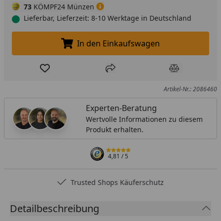
73
KÖMPF24 Münzen
Lieferbar, Lieferzeit: 8-10 Werktage in Deutschland
In den Einkaufswagen
In den Einkaufswagen legen
Produkt zur Wunschliste hinzufügen
Teilen
Produkt Ver
Artikel-Nr.: 2086460
Experten-Beratung
Wertvolle Informationen zu diesem
Produkt erhalten.
4,81
/ 5
Trusted Shops Käuferschutz
Detailbeschreibung