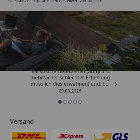
*Der Gutschein gilt ab einem Bestellwert von 100,00 €
Trusted Shops
4,81
/ 5
„Sehr gute Qualitäts-Markenware,
realistische Lieferzeiten (aufgrund
mehrfacher schlechter Erfahrung
muss ich dies erwähnen) und: bei
Kritik kommt die Antwort
09.08.2026
offensichtlich von einem
Menschen mit Verstand und nicht
von einem Chat-Bot, der
nichtssagende Antworten schickt
Versand
(auch dass ist leider immer öfter
ein Problem). “