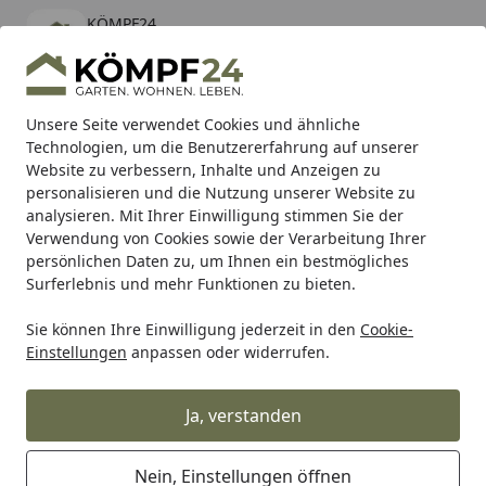
KÖMPF24
Öffnen
Banner schließen
KÖMPF24
kostenlos - Im App Store
Alle Produkte
Mein Konto
Wunschl
Eink
Unsere Seite verwendet Cookies und ähnliche
Technologien, um die Benutzererfahrung auf unserer
Hotline
4,81
/ 5
Suchen
Website zu verbessern, Inhalte und Anzeigen zu
personalisieren und die Nutzung unserer Website zu
analysieren. Mit Ihrer Einwilligung stimmen Sie der
Karibu Pools inkl. gratis Sandfilteranlage & Pool-
Verwendung von Cookies sowie der Verarbeitung Ihrer
Starterset (Gesamtwert bis 468,99€)
persönlichen Daten zu, um Ihnen ein bestmögliches
Surferlebnis und mehr Funktionen zu bieten.
Sie können Ihre Einwilligung jederzeit in den
Cookie-
Grill
Weber KONTROLLFELD SPIRIT 210 ORIGINAL (85044)
Einstellungen
anpassen oder widerrufen.
Startseite
Weber KONTROLLFELD SPIRIT 210
ORIGINAL (85044)
Ja, verstanden
Nein, Einstellungen öffnen