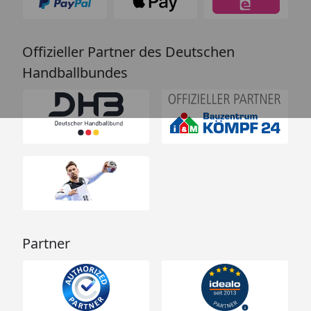
Offizieller Partner des Deutschen
Handballbundes
Partner