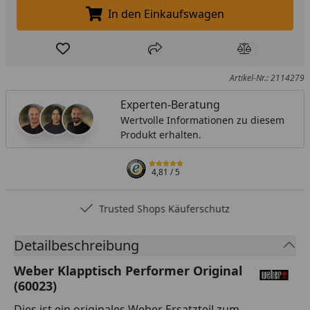
In den Einkaufswagen
In den Einkaufswagen legen
Produkt zur Wunschliste hinzufügen
Teilen
Produkt Ver
Artikel-Nr.: 2114279
Experten-Beratung
Wertvolle Informationen zu diesem
Produkt erhalten.
4,81
/ 5
Trusted Shops Käuferschutz
Detailbeschreibung
Weber Klapptisch Performer Original
(60023)
Dies ist ein originales Weber Ersatzteil zum