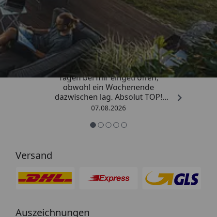
Trusted Shops
4,81
/ 5
„Die Bestellung ist innerhalb von 4
Tagen bei mir eingetroffen,
obwohl ein Wochenende
dazwischen lag. Absolut TOP!
Sicherlich nicht die letzte
07.08.2026
Bestellung. Vielen Dank und weiter
so.“
Versand
Auszeichnungen