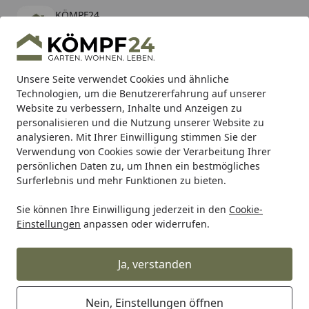
KÖMPF24
Öffnen
Banner schließen
KÖMPF24
kostenlos - Im App Store
Alle Produkte
Mein Konto
Wunschl
Eink
Unsere Seite verwendet Cookies und ähnliche
Technologien, um die Benutzererfahrung auf unserer
Hotline
4,81
/ 5
Suchen
Website zu verbessern, Inhalte und Anzeigen zu
personalisieren und die Nutzung unserer Website zu
analysieren. Mit Ihrer Einwilligung stimmen Sie der
Karibu Pools inkl. gratis Sandfilteranlage & Pool-
Verwendung von Cookies sowie der Verarbeitung Ihrer
Starterset (Gesamtwert bis 468,99€)
persönlichen Daten zu, um Ihnen ein bestmögliches
Surferlebnis und mehr Funktionen zu bieten.
Sie können Ihre Einwilligung jederzeit in den
Cookie-
Grill
Weber Klapptisch Performer Original (60023)
Einstellungen
anpassen oder widerrufen.
Startseite
Weber Klapptisch Performer
Original (60023)
Ja, verstanden
Nein, Einstellungen öffnen