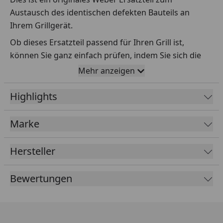
Austausch des identischen defekten Bauteils an
Ihrem Grillgerät.
Ob dieses Ersatzteil passend für Ihren Grill ist,
können Sie ganz einfach prüfen, indem Sie sich die
Explosionszeichnung Ihres Grills anschauen und dort
Mehr anzeigen
das betreffende Teil heraussuchen.
Highlights
Über die Seriennummer Ihres Grillgeräts kommen Sie
ganz einfach zur passenden Explosionszeichnung.
Geben Sie dafür die Seriennummer
HIER
ein.
Marke
Hersteller
Sollte Ihnen nicht bekannt sein, wo Sie die
Seriennummer finden, klicken Sie bitte
HIER
.
Bewertungen
Leider bekommen wir von Weber keine
Abmessungen oder Gewichte zu den Ersatzteilen
übermittelt. Da es sich meist um Kommissionsware