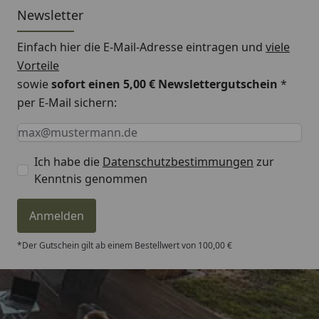
Newsletter
Einfach hier die E-Mail-Adresse eintragen und
viele
Vorteile
sowie
sofort einen 5,00 € Newslettergutschein
*
per E-Mail sichern:
Keine Eingabe erforderlich
Eingabe erforderlich
E-Mail *
Ich habe die
Datenschutzbestimmungen
zur
Kenntnis genommen
Anmelden
*Der Gutschein gilt ab einem Bestellwert von 100,00 €