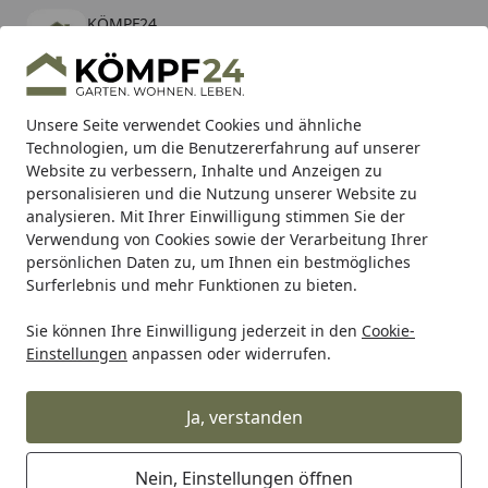
KÖMPF24
Öffnen
Banner schließen
KÖMPF24
kostenlos - Im App Store
Alle Produkte
Mein Konto
Wunschl
Eink
Unsere Seite verwendet Cookies und ähnliche
Technologien, um die Benutzererfahrung auf unserer
Hotline
4,81
/ 5
Suchen
Website zu verbessern, Inhalte und Anzeigen zu
personalisieren und die Nutzung unserer Website zu
analysieren. Mit Ihrer Einwilligung stimmen Sie der
Karibu Pools inkl. gratis Sandfilteranlage & Pool-
Verwendung von Cookies sowie der Verarbeitung Ihrer
Starterset (Gesamtwert bis 468,99€)
persönlichen Daten zu, um Ihnen ein bestmögliches
Surferlebnis und mehr Funktionen zu bieten.
Sie können Ihre Einwilligung jederzeit in den
Cookie-
Grill
Weber Ignition Electrode 14" Yellow R1 Genesis '22 (6
Einstellungen
anpassen oder widerrufen.
Startseite
Weber Ignition Electrode 14" Yellow
R1 Genesis '22 (69657)
Ja, verstanden
Nein, Einstellungen öffnen