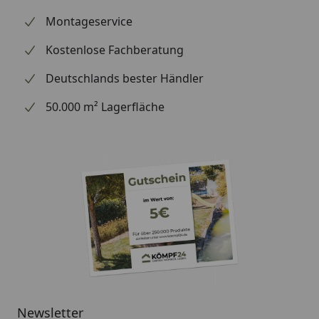
Informationen zu dem Ersatzteil geben. Es dient
Montageservice
lediglich dem Austausch des defekten oder fehlenden
Kostenlose Fachberatung
originalen Teils in ein neues originales Teil.
Deutschlands bester Händler
50.000 m² Lagerfläche
Newsletter