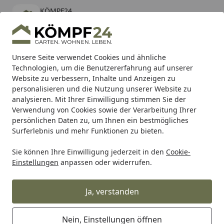
KÖMPF24
Öffnen
Banner schließen
KÖMPF24
kostenlos - Im App Store
Alle Produkte
Mein Konto
Wunschl
Eink
Unsere Seite verwendet Cookies und ähnliche
Technologien, um die Benutzererfahrung auf unserer
Hotline
4,81
/ 5
Suchen
Website zu verbessern, Inhalte und Anzeigen zu
personalisieren und die Nutzung unserer Website zu
analysieren. Mit Ihrer Einwilligung stimmen Sie der
Karibu Pools inkl. gratis Sandfilteranlage & Pool-
Verwendung von Cookies sowie der Verarbeitung Ihrer
Starterset (Gesamtwert bis 468,99€)
persönlichen Daten zu, um Ihnen ein bestmögliches
Surferlebnis und mehr Funktionen zu bieten.
Sie können Ihre Einwilligung jederzeit in den
Cookie-
Grill
Weber Igniter Snap-Fit (66672)
Einstellungen
anpassen oder widerrufen.
Startseite
Weber Igniter Snap-Fit (66672)
Ja, verstanden
Nein, Einstellungen öffnen