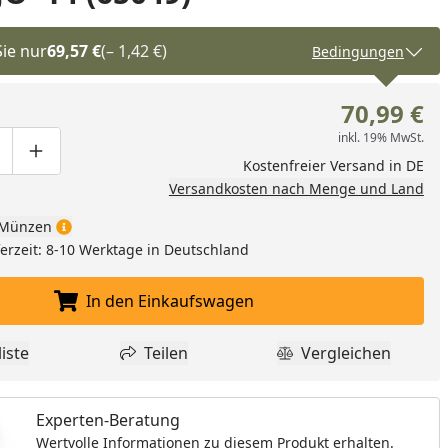
Sie nur
69,57 €
(– 1,42 €)
Bedingungen
70,99 €
inkl. 19% MwSt.
ge um eins verringern
duktmenge manuell eingeben
Produktmenge um eins erhöhen
Kostenfreier Versand in DE
Versandkosten nach Menge und Land
Münzen
eferzeit: 8-10 Werktage in Deutschland
In den Einkaufswagen
In den Einkaufswagen legen
iste
Teilen
Vergleichen
dukt zur Wunschliste hinzufügen
Teilen
Produkt Vergle
Experten-Beratung
Wertvolle Informationen zu diesem Produkt erhalten.