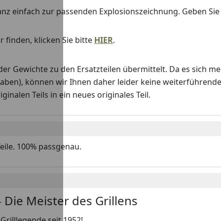
anz einfach zur passenden Explosionszeichnung. Geben Si
 finden, klicken Sie bitte
HIER
.
Gewichte zu den Ersatzteilen übermittelt. Da es sich me
haben), können wir Ihnen daher leider keine weiterführend
nalen Teils in ein neues originales Teil.
Teile. 100% passgenau.
 Die Meister des Grillens
Grilllegende seit 1952!