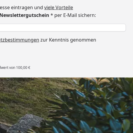
dresse eintragen und
viele Vorteile
€ Newslettergutschein
* per E-Mail sichern:
h
utzbestimmungen
zur Kenntnis genommen
lwert von 100,00 €