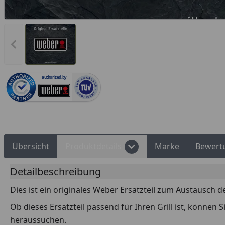
Vorheriges Bild anzeigen
Rechnungskauf
Montageservice
authorized.by
Übersicht
Produktdetails
Marke
Bewert
Detailbeschreibung
Dies ist ein originales Weber Ersatzteil zum Austausch d
Ob dieses Ersatzteil passend für Ihren Grill ist, können
heraussuchen.