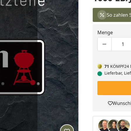
So zahlen 
Menge
Produktmen
Pro
71
KÖMPF24 
Lieferbar, Li
Wunschl
Pro