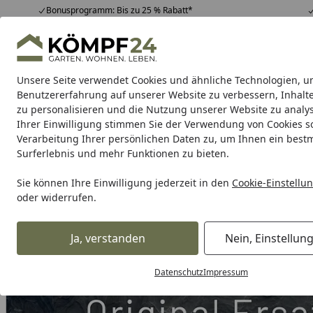
Bonusprogramm: Bis zu 25 % Rabatt*
Hotline
07051 / 9 22 22
4,81
/ 5
Mo-Fr. 8-16 Uhr
25.957 Bewertungen
Unsere Seite verwendet Cookies und ähnliche Technologien, u
Alle Produkte
Highlights
Tipps & Tricks
Alle Produkte
Benutzererfahrung auf unserer Website zu verbessern, Inhalt
zu personalisieren und die Nutzung unserer Website zu analys
Ihrer Einwilligung stimmen Sie der Verwendung von Cookies s
Grill
Gasgrill
Holzkohlegrill
Elektrogrill
Pelletgr
Verarbeitung Ihrer persönlichen Daten zu, um Ihnen ein best
Surferlebnis und mehr Funktionen zu bieten.
Karibu Pools inkl. gra
Sie können Ihre Einwilligung jederzeit in den
Cookie-Einstellu
oder widerrufen.
Dein Traumpool im Sorglos-Paket: F
Ja, verstanden
Nein, Einstellun
Grill
Weber HOSE&REG/VLVE 90CM Q 1000 LB/JO '14 (65049
Startseite
Datenschutz
Impressum