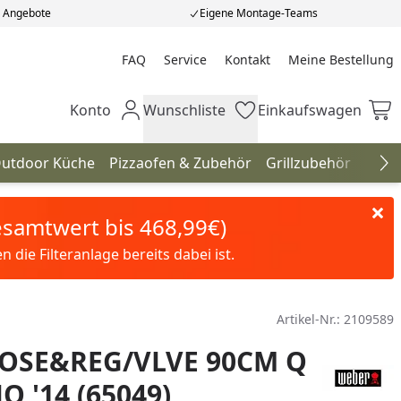
e Angebote
Eigene Montage-Teams
FAQ
Service
Kontakt
Meine Bestellung
Meine Bestellung
Konto
Wunschliste
Einkaufswagen
Mein Konto
Wunschliste
Einkaufswagen
utdoor Küche
Pizzaofen & Zubehör
Grillzubehör
Gril
Na
Gesamtwert bis 468,99€)
die Filteranlage bereits dabei ist.
Artikel-Nr.:
2109589
OSE&REG/VLVE 90CM Q
JO '14 (65049)