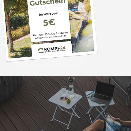
Trusted Shops
„- Retouren Bearbe
umgehend erl
4,81
/ 5
04.08.202
25.957 Bewertungen