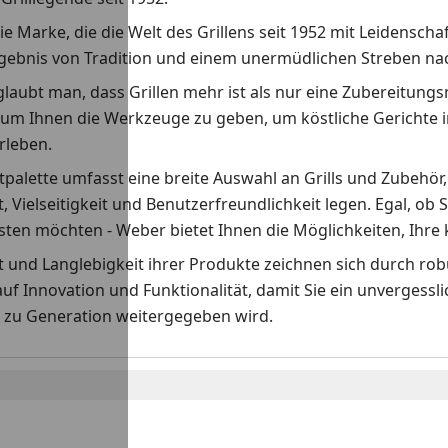
ie Marke, die die Welt des Grillens seit 1952 mit Leidenscha
rgebnis von Tradition und einem unermüdlichen Streben nach
laubt man, dass Grillen mehr ist als nur eine Zubereitungs
 um Ihnen die Werkzeuge zu geben, um köstliche Gerichte i
erleben.
palette umfasst eine breite Auswahl an Grills und Zubehör,
t, Vielseitigkeit und Benutzerfreundlichkeit legen. Egal, ob S
ten möchten - Weber bietet Ihnen die Möglichkeiten, Ihre k
ät und Langlebigkeit ihrer Produkte zeichnen sich durch r
auf Innovation und Funktionalität, damit Sie ein unvergess
 zu Generation weitergegeben wird.