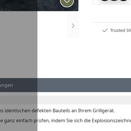
Produkt zur Wunschliste hi
Nächstes Bild anzeigen
Deutschlands bester Händler
Trusted S
ungen
es identischen defekten Bauteils an Ihrem Grillgerät.
 Sie ganz einfach prüfen, indem Sie sich die Explosionszeich