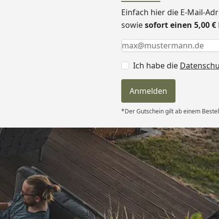
Einfach hier die E-Mail-A
sowie
sofort einen 5,00 
Keine Eingabe erforderlic
Eingabe erforderlich
E-Mail *
Ich habe die
Datensch
Anmelden
*Der Gutschein gilt ab einem Bestel
Versand
itung wurde
edigt“
6