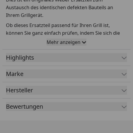
Austausch des identischen defekten Bauteils an
Ihrem Grillgerät.
Ob dieses Ersatzteil passend für Ihren Grill ist,
können Sie ganz einfach prüfen, indem Sie sich die
Explosionszeichnung Ihres Grills anschauen und dort
Mehr anzeigen
das betreffende Teil heraussuchen.
Highlights
Über die Seriennummer Ihres Grillgeräts kommen Sie
ganz einfach zur passenden Explosionszeichnung.
Geben Sie dafür die Seriennummer
HIER
ein.
Marke
Hersteller
Sollte Ihnen nicht bekannt sein, wo Sie die
Seriennummer finden, klicken Sie bitte
HIER
.
Bewertungen
Leider bekommen wir von Weber keine
Abmessungen oder Gewichte zu den Ersatzteilen
übermittelt. Da es sich meist um Kommissionsware