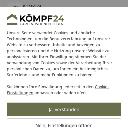
KÖMPF24
Öffnen
Banner schließen
KÖMPF24
kostenlos - Im App Store
Alle Produkte
Mein Konto
Wunschl
Eink
Unsere Seite verwendet Cookies und ähnliche
Technologien, um die Benutzererfahrung auf unserer
Hotline
4,81
/ 5
Suchen
Website zu verbessern, Inhalte und Anzeigen zu
personalisieren und die Nutzung unserer Website zu
analysieren. Mit Ihrer Einwilligung stimmen Sie der
Karibu Pools inkl. gratis Sandfilteranlage & Pool-
Verwendung von Cookies sowie der Verarbeitung Ihrer
Starterset (Gesamtwert bis 468,99€)
persönlichen Daten zu, um Ihnen ein bestmögliches
Surferlebnis und mehr Funktionen zu bieten.
Sie können Ihre Einwilligung jederzeit in den
Cookie-
Grill
Weber HOSE&REG/VLVE 90CM Q 1000 EG '14 (65048)
Einstellungen
anpassen oder widerrufen.
Startseite
Weber HOSE&REG/VLVE 90CM Q
1000 EG '14 (65048)
Ja, verstanden
Nein, Einstellungen öffnen