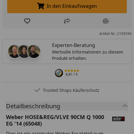
In den Einkaufswagen
In den Einkaufswagen legen
Produkt zur Wunschliste hinzufügen
Teilen
Produkt Ver
Artikel-Nr.: 2109596
Experten-Beratung
Wertvolle Informationen zu diesem
Produkt erhalten.
4,81
/ 5
Trusted Shops Käuferschutz
Detailbeschreibung
Weber HOSE&REG/VLVE 90CM Q 1000
EG '14 (65048)
Dies ist ein originales Weber Ersatzteil zum