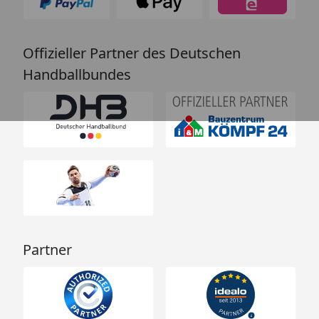
Offizieller Partner des Deutschen
Handballbundes
Partner