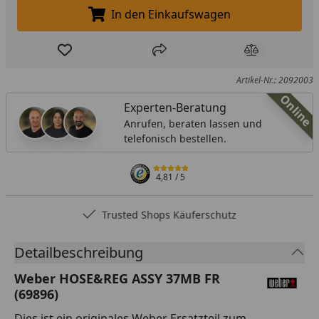
In den Einkaufswagen
In den Einkaufswagen legen
Produkt zur Wunschliste hinzufügen
Teilen
Produkt Ver
Artikel-Nr.: 2092003
Online
Experten-Beratung
Anrufen, beraten lassen und
telefonisch bestellen.
4,81
/ 5
Trusted Shops Käuferschutz
Detailbeschreibung
Weber HOSE&REG ASSY 37MB FR
(69896)
Dies ist ein originales Weber Ersatzteil zum