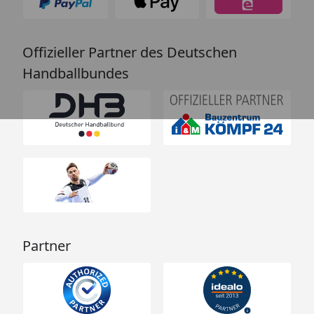
Offizieller Partner des Deutschen
Handballbundes
Partner