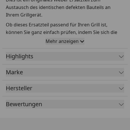
Austausch des identischen defekten Bauteils an
Ihrem Grillgerät.
Ob dieses Ersatzteil passend für Ihren Grill ist,
können Sie ganz einfach prüfen, indem Sie sich die
Explosionszeichnung Ihres Grills anschauen und dort
Mehr anzeigen
das betreffende Teil heraussuchen.
Highlights
Über die Seriennummer Ihres Grillgeräts kommen Sie
ganz einfach zur passenden Explosionszeichnung.
Geben Sie dafür die Seriennummer
HIER
ein.
Marke
Hersteller
Sollte Ihnen nicht bekannt sein, wo Sie die
Seriennummer finden, klicken Sie bitte
HIER
.
Bewertungen
Leider bekommen wir von Weber keine
Abmessungen oder Gewichte zu den Ersatzteilen
übermittelt. Da es sich meist um Kommissionsware