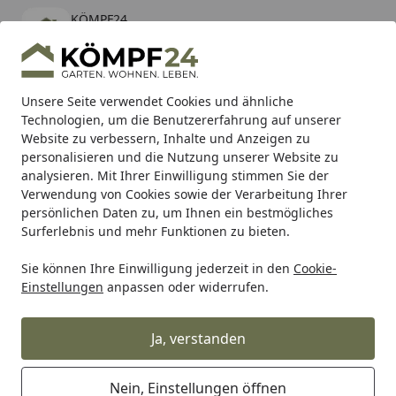
KÖMPF24
Öffnen
Banner schließen
KÖMPF24
kostenlos - Im App Store
Alle Produkte
Mein Konto
Wunschl
Eink
Unsere Seite verwendet Cookies und ähnliche
Technologien, um die Benutzererfahrung auf unserer
Hotline
4,81
/ 5
Suchen
Website zu verbessern, Inhalte und Anzeigen zu
personalisieren und die Nutzung unserer Website zu
analysieren. Mit Ihrer Einwilligung stimmen Sie der
Karibu Pools inkl. gratis Sandfilteranlage & Pool-
Verwendung von Cookies sowie der Verarbeitung Ihrer
Starterset (Gesamtwert bis 468,99€)
persönlichen Daten zu, um Ihnen ein bestmögliches
Surferlebnis und mehr Funktionen zu bieten.
Sie können Ihre Einwilligung jederzeit in den
Cookie-
Grill
Weber HOSE&REG ASSY 37MB FR (69896)
Einstellungen
anpassen oder widerrufen.
Startseite
Weber HOSE&REG ASSY 37MB FR
(69896)
Ja, verstanden
Nein, Einstellungen öffnen