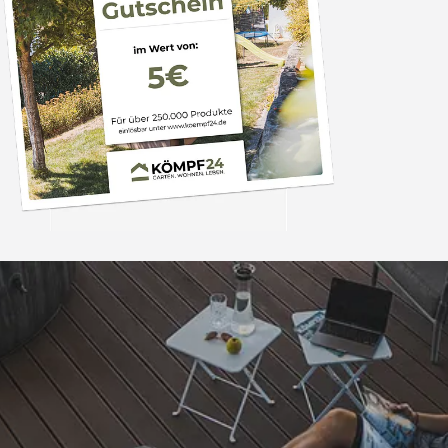
Trusted Shops
„Super,leicht und ha
seine Funkti
4,81
/ 5
09.08.202
25.988 Bewertungen