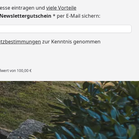
dresse eintragen und
viele Vorteile
€ Newslettergutschein
* per E-Mail sichern:
h
utzbestimmungen
zur Kenntnis genommen
lwert von 100,00 €