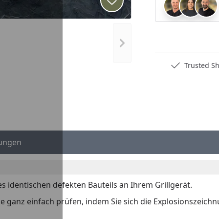
Produkt zur Wunschliste hi
Nächstes Bild anzeigen
Deutschlands bester Händler
Trusted S
ungen
es identischen defekten Bauteils an Ihrem Grillgerät.
 Sie ganz einfach prüfen, indem Sie sich die Explosionszeich