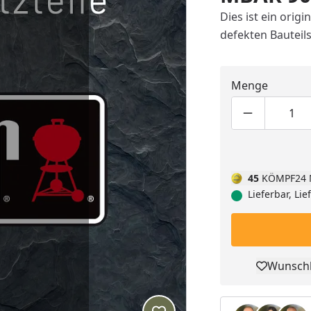
Dies ist ein orig
defekten Bauteils
Menge
Produktmen
Pro
45
KÖMPF24 
Lieferbar, Li
Wunschl
Pro