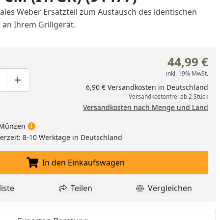
inales Weber Ersatzteil zum Austausch des identischen
 an Ihrem Grillgerät.
44,99 €
inkl. 19% MwSt.
ge um eins verringern
duktmenge manuell eingeben
Produktmenge um eins erhöhen
6,90 € Versandkosten in Deutschland
Versandkostenfrei ab 2 Stück
Versandkosten nach Menge und Land
Münzen
eferzeit: 8-10 Werktage in Deutschland
In den Einkaufswagen
In den Einkaufswagen legen
iste
Teilen
Vergleichen
dukt zur Wunschliste hinzufügen
Teilen
Produkt Vergle