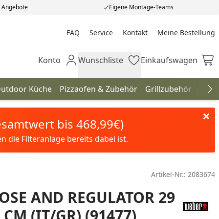
e Angebote
Eigene Montage-Teams
FAQ
Service
Kontakt
Meine Bestellung
Meine Bestellung
Konto
Wunschliste
Einkaufswagen
Mein Konto
Wunschliste
Einkaufswagen
utdoor Küche
Pizzaofen & Zubehör
Grillzubehör
Gril
Na
Gesamtwert bis 468,99€)
die Filteranlage bereits dabei ist.
Artikel-Nr.:
2083674
OSE AND REGULATOR 29
CM (IT/GR) (91477)