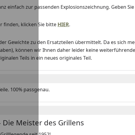
anz einfach zur passenden Explosionszeichnung. Geben Si
 finden, klicken Sie bitte
HIER
.
Gewichte zu den Ersatzteilen übermittelt. Da es sich me
haben), können wir Ihnen daher leider keine weiterführend
nalen Teils in ein neues originales Teil.
Teile. 100% passgenau.
 Die Meister des Grillens
Grilllegende seit 1952!