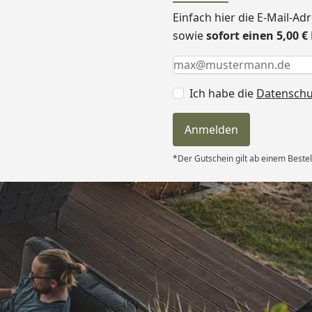
Einfach hier die E-Mail-A
sowie
sofort einen 5,00 
Keine Eingabe erforderlic
Eingabe erforderlich
E-Mail *
Ich habe die
Datensch
Anmelden
*Der Gutschein gilt ab einem Bestel
Versand
ndlich,macht
on “
6