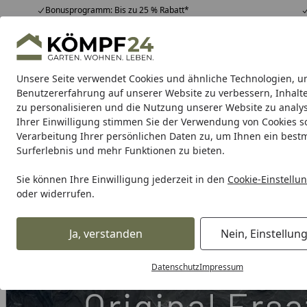
Bonusprogramm: Bis zu 25 % Rabatt*
Hotline
07051 / 9 22 22
4,81
/ 5
Mo-Fr. 8-16 Uhr
25.988 Bewertungen
Unsere Seite verwendet Cookies und ähnliche Technologien, u
Alle Produkte
Highlights
Tipps & Tricks
Alle Produkte
Benutzererfahrung auf unserer Website zu verbessern, Inhalt
zu personalisieren und die Nutzung unserer Website zu analys
Ihrer Einwilligung stimmen Sie der Verwendung von Cookies s
Grill
Gasgrill
Holzkohlegrill
Elektrogrill
Pelletgr
Verarbeitung Ihrer persönlichen Daten zu, um Ihnen ein best
Surferlebnis und mehr Funktionen zu bieten.
Karibu Pools inkl. gra
Sie können Ihre Einwilligung jederzeit in den
Cookie-Einstellu
oder widerrufen.
Dein Traumpool im Sorglos-Paket: F
Ja, verstanden
Nein, Einstellun
Grill
Weber HOSE AND REGULATOR 29 MBAR 90 CM (IT/GR)
Startseite
Datenschutz
Impressum