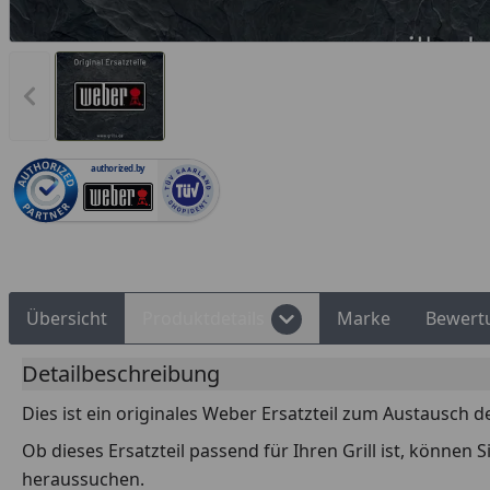
Vorheriges Bild anzeigen
Rechnungskauf
Montageservice
authorized.by
Übersicht
Produktdetails
Marke
Bewert
Detailbeschreibung
Dies ist ein originales Weber Ersatzteil zum Austausch d
Ob dieses Ersatzteil passend für Ihren Grill ist, können
heraussuchen.