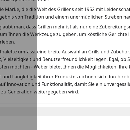
ie Marke, die die Welt des Grillens seit 1952 mit Leidenscha
rgebnis von Tradition und einem unermüdlichen Streben nach
laubt man, dass Grillen mehr ist als nur eine Zubereitungs
 um Ihnen die Werkzeuge zu geben, um köstliche Gerichte i
erleben.
palette umfasst eine breite Auswahl an Grills und Zubehör,
t, Vielseitigkeit und Benutzerfreundlichkeit legen. Egal, ob S
ten möchten - Weber bietet Ihnen die Möglichkeiten, Ihre k
ät und Langlebigkeit ihrer Produkte zeichnen sich durch r
auf Innovation und Funktionalität, damit Sie ein unvergess
 zu Generation weitergegeben wird.