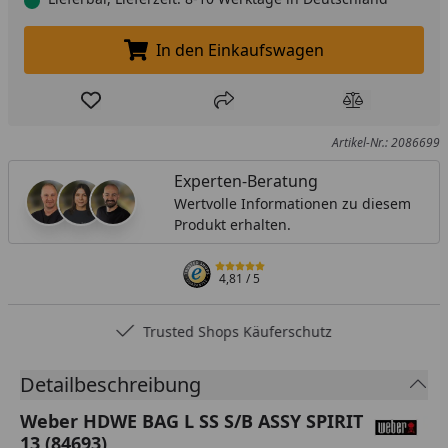
In den Einkaufswagen
In den Einkaufswagen legen
Produkt zur Wunschliste hinzufügen
Teilen
Produkt Ver
Artikel-Nr.: 2086699
Experten-Beratung
Wertvolle Informationen zu diesem
Produkt erhalten.
4,81
/ 5
Trusted Shops Käuferschutz
Detailbeschreibung
Weber HDWE BAG L SS S/B ASSY SPIRIT
13 (84693)