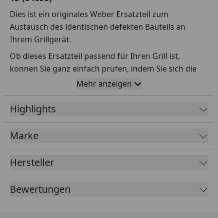
Dies ist ein originales Weber Ersatzteil zum
Austausch des identischen defekten Bauteils an
Ihrem Grillgerät.
Ob dieses Ersatzteil passend für Ihren Grill ist,
können Sie ganz einfach prüfen, indem Sie sich die
Explosionszeichnung Ihres Grills anschauen und dort
Mehr anzeigen
das betreffende Teil heraussuchen.
Highlights
Über die Seriennummer Ihres Grillgeräts kommen Sie
ganz einfach zur passenden Explosionszeichnung.
Geben Sie dafür die Seriennummer
HIER
ein.
Marke
Hersteller
Sollte Ihnen nicht bekannt sein, wo Sie die
Seriennummer finden, klicken Sie bitte
HIER
.
Bewertungen
Leider bekommen wir von Weber keine
Abmessungen oder Gewichte zu den Ersatzteilen