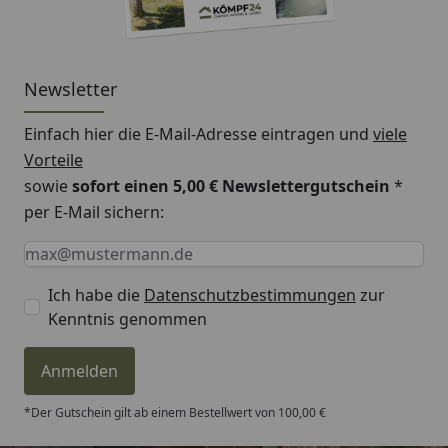
Newsletter
Einfach hier die E-Mail-Adresse eintragen und
viele
Vorteile
sowie
sofort einen 5,00 € Newslettergutschein
*
per E-Mail sichern:
Keine Eingabe erforderlich
Eingabe erforderlich
E-Mail *
Ich habe die
Datenschutzbestimmungen
zur
Kenntnis genommen
Anmelden
*Der Gutschein gilt ab einem Bestellwert von 100,00 €