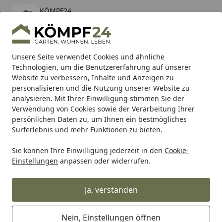
KÖMPF24
Öffnen
Banner schließen
KÖMPF24
kostenlos - Im App Store
Alle Produkte
Mein Konto
Wunschl
Eink
Unsere Seite verwendet Cookies und ähnliche
Technologien, um die Benutzererfahrung auf unserer
Hotline
4,81
/ 5
Suchen
Website zu verbessern, Inhalte und Anzeigen zu
personalisieren und die Nutzung unserer Website zu
analysieren. Mit Ihrer Einwilligung stimmen Sie der
Karibu Pools inkl. gratis Sandfilteranlage & Pool-
Verwendung von Cookies sowie der Verarbeitung Ihrer
Starterset (Gesamtwert bis 468,99€)
persönlichen Daten zu, um Ihnen ein bestmögliches
Surferlebnis und mehr Funktionen zu bieten.
Sie können Ihre Einwilligung jederzeit in den
Cookie-
Grill
Weber HDWE BAG L SS S/B ASSY SPIRIT 13 (84693)
Einstellungen
anpassen oder widerrufen.
Startseite
Weber HDWE BAG L SS S/B ASSY
SPIRIT 13 (84693)
Ja, verstanden
Nein, Einstellungen öffnen