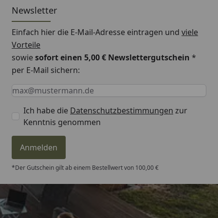
Newsletter
Einfach hier die E-Mail-Adresse eintragen und
viele
Vorteile
sowie
sofort einen 5,00 € Newslettergutschein
*
per E-Mail sichern:
Keine Eingabe erforderlich
Eingabe erforderlich
E-Mail *
Ich habe die
Datenschutzbestimmungen
zur
Kenntnis genommen
Anmelden
*Der Gutschein gilt ab einem Bestellwert von 100,00 €