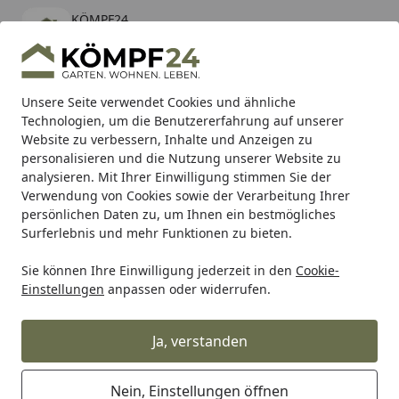
KÖMPF24
Öffnen
Banner schließen
KÖMPF24
kostenlos - Im App Store
Alle Produkte
Mein Konto
Wunschl
Eink
Unsere Seite verwendet Cookies und ähnliche
Technologien, um die Benutzererfahrung auf unserer
Hotline
4,81
/ 5
Suchen
Website zu verbessern, Inhalte und Anzeigen zu
personalisieren und die Nutzung unserer Website zu
analysieren. Mit Ihrer Einwilligung stimmen Sie der
Karibu Pools inkl. gratis Sandfilteranlage & Pool-
Verwendung von Cookies sowie der Verarbeitung Ihrer
Starterset (Gesamtwert bis 468,99€)
persönlichen Daten zu, um Ihnen ein bestmögliches
Surferlebnis und mehr Funktionen zu bieten.
Sie können Ihre Einwilligung jederzeit in den
Cookie-
Grill
Weber Hardware Table Fixed Genesis 19 (68582)
Einstellungen
anpassen oder widerrufen.
Startseite
Weber Hardware Table Fixed
Genesis 19 (68582)
Ja, verstanden
Nein, Einstellungen öffnen