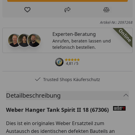
Produkt zur Wunschliste hinzufügen
Teilen
Produkt Ver
Artikel-Nr.: 2097268
Online
Experten-Beratung
Anrufen, beraten lassen und
telefonisch bestellen.
4,81
/ 5
Trusted Shops Käuferschutz
Detailbeschreibung
Weber Hanger Tank Spirit II 18 (67306)
Dies ist ein originales Weber Ersatzteil zum
Austausch des identischen defekten Bauteils an