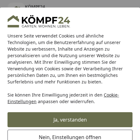
KÖMPF24
Öffnen
Banner schließen
KÖMPF24
kostenlos - Im App Store
Alle Produkte
Mein Konto
Wunschl
Eink
Unsere Seite verwendet Cookies und ähnliche
Technologien, um die Benutzererfahrung auf unserer
Hotline
4,81
/ 5
Suchen
Website zu verbessern, Inhalte und Anzeigen zu
personalisieren und die Nutzung unserer Website zu
analysieren. Mit Ihrer Einwilligung stimmen Sie der
Karibu Pools inkl. gratis Sandfilteranlage & Pool-
Verwendung von Cookies sowie der Verarbeitung Ihrer
Starterset (Gesamtwert bis 468,99€)
persönlichen Daten zu, um Ihnen ein bestmögliches
Surferlebnis und mehr Funktionen zu bieten.
Sie können Ihre Einwilligung jederzeit in den
Cookie-
Grill
Weber Hanger Tank Spirit II 18 (67306)
Einstellungen
anpassen oder widerrufen.
Startseite
Weber Hanger Tank Spirit II 18
(67306)
Ja, verstanden
Nein, Einstellungen öffnen