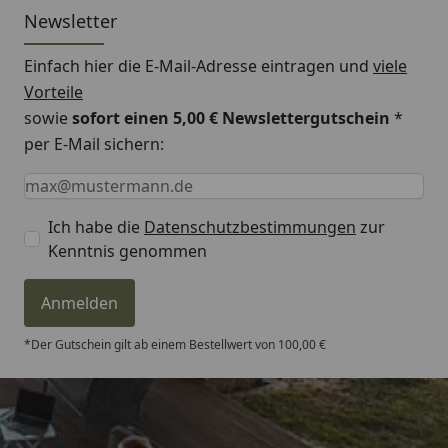
Newsletter
Einfach hier die E-Mail-Adresse eintragen und
viele
Vorteile
sowie
sofort einen 5,00 € Newslettergutschein
*
per E-Mail sichern:
Keine Eingabe erforderlich
Eingabe erforderlich
E-Mail *
Ich habe die
Datenschutzbestimmungen
zur
Kenntnis genommen
Anmelden
*Der Gutschein gilt ab einem Bestellwert von 100,00 €