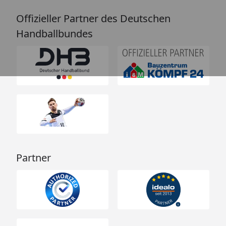
Offizieller Partner des Deutschen
Handballbundes
Partner