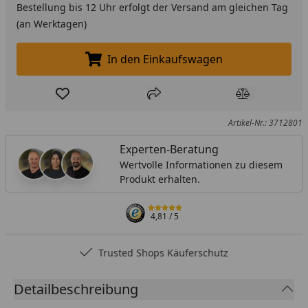
Bestellung bis 12 Uhr erfolgt der Versand am gleichen Tag
(an Werktagen)
In den Einkaufswagen
In den Einkaufswagen legen
Produkt zur Wunschliste hinzufügen
Teilen
Produkt Ver
Artikel-Nr.: 3712801
Experten-Beratung
Wertvolle Informationen zu diesem
Produkt erhalten.
4,81
/ 5
Trusted Shops Käuferschutz
Detailbeschreibung