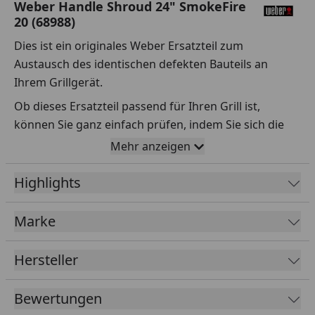
Weber Handle Shroud 24" SmokeFire
20 (68988)
Dies ist ein originales Weber Ersatzteil zum
Austausch des identischen defekten Bauteils an
Ihrem Grillgerät.
Ob dieses Ersatzteil passend für Ihren Grill ist,
können Sie ganz einfach prüfen, indem Sie sich die
Explosionszeichnung Ihres Grills anschauen und dort
Mehr anzeigen
das betreffende Teil heraussuchen.
Highlights
Über die Seriennummer Ihres Grillgeräts kommen Sie
ganz einfach zur passenden Explosionszeichnung.
Geben Sie dafür die Seriennummer
HIER
ein.
Marke
Hersteller
Sollte Ihnen nicht bekannt sein, wo Sie die
Seriennummer finden, klicken Sie bitte
HIER
.
Bewertungen