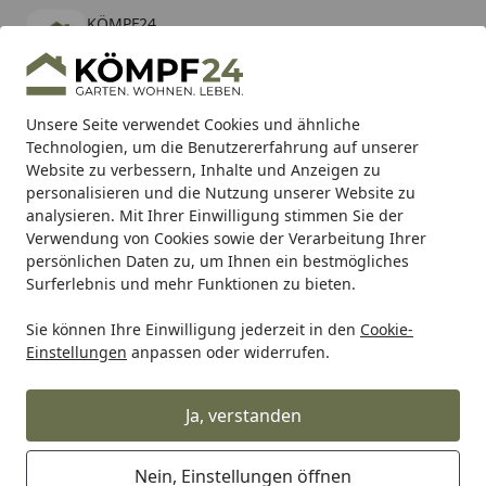
KÖMPF24
Öffnen
Banner schließen
KÖMPF24
kostenlos - Im App Store
Alle Produkte
Mein Konto
Wunschl
Eink
Unsere Seite verwendet Cookies und ähnliche
Technologien, um die Benutzererfahrung auf unserer
Hotline
4,81
/ 5
Suchen
Website zu verbessern, Inhalte und Anzeigen zu
personalisieren und die Nutzung unserer Website zu
analysieren. Mit Ihrer Einwilligung stimmen Sie der
Karibu Pools inkl. gratis Sandfilteranlage & Pool-
Verwendung von Cookies sowie der Verarbeitung Ihrer
Starterset (Gesamtwert bis 468,99€)
persönlichen Daten zu, um Ihnen ein bestmögliches
Surferlebnis und mehr Funktionen zu bieten.
Sie können Ihre Einwilligung jederzeit in den
Cookie-
Grill
Weber Handle Shroud 24" SmokeFire 20 (68988)
Einstellungen
anpassen oder widerrufen.
Startseite
Weber Handle Shroud 24"
SmokeFire 20 (68988)
Ja, verstanden
Nein, Einstellungen öffnen