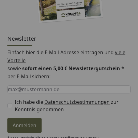
Newsletter
Einfach hier die E-Mail-Adresse eintragen und
viele
Vorteile
sowie
sofort einen 5,00 € Newslettergutschein
*
per E-Mail sichern:
Keine Eingabe erforderlich
Eingabe erforderlich
E-Mail *
Ich habe die
Datenschutzbestimmungen
zur
Kenntnis genommen
Anmelden