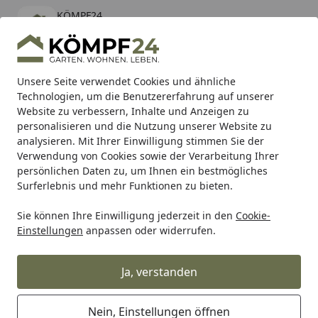
KÖMPF24
Öffnen
Banner schließen
KÖMPF24
kostenlos - Im App Store
Alle Produkte
Mein Konto
Wunschl
Eink
Unsere Seite verwendet Cookies und ähnliche
Technologien, um die Benutzererfahrung auf unserer
Hotline
4,81
/ 5
Suchen
Website zu verbessern, Inhalte und Anzeigen zu
personalisieren und die Nutzung unserer Website zu
analysieren. Mit Ihrer Einwilligung stimmen Sie der
Karibu Pools inkl. gratis Sandfilteranlage & Pool-
Verwendung von Cookies sowie der Verarbeitung Ihrer
Starterset (Gesamtwert bis 468,99€)
persönlichen Daten zu, um Ihnen ein bestmögliches
Surferlebnis und mehr Funktionen zu bieten.
Sie können Ihre Einwilligung jederzeit in den
Cookie-
Grill
Weber HALTERUNG KLAPPTISCH RECHTS GENESIS B/C 
Einstellungen
anpassen oder widerrufen.
Startseite
Weber HALTERUNG KLAPPTISCH
RECHTS GENESIS B/C (90210)
Ja, verstanden
Nein, Einstellungen öffnen