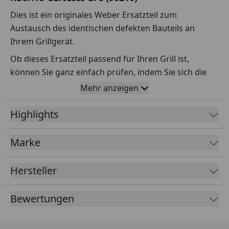
Dies ist ein originales Weber Ersatzteil zum
Austausch des identischen defekten Bauteils an
Ihrem Grillgerät.
Ob dieses Ersatzteil passend für Ihren Grill ist,
können Sie ganz einfach prüfen, indem Sie sich die
Explosionszeichnung Ihres Grills anschauen und dort
Mehr anzeigen
das betreffende Teil heraussuchen.
Highlights
Über die Seriennummer Ihres Grillgeräts kommen Sie
ganz einfach zur passenden Explosionszeichnung.
Geben Sie dafür die Seriennummer
HIER
ein.
Marke
Hersteller
Sollte Ihnen nicht bekannt sein, wo Sie die
Seriennummer finden, klicken Sie bitte
HIER
.
Bewertungen
Leider bekommen wir von Weber keine
Abmessungen oder Gewichte zu den Ersatzteilen