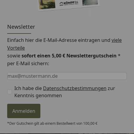
Newsletter
Einfach hier die E-Mail-Adresse eintragen und
viele
Vorteile
sowie
sofort einen 5,00 € Newslettergutschein
*
per E-Mail sichern:
Keine Eingabe erforderlich
Eingabe erforderlich
E-Mail *
Ich habe die
Datenschutzbestimmungen
zur
Kenntnis genommen
Anmelden
*Der Gutschein gilt ab einem Bestellwert von 100,00 €