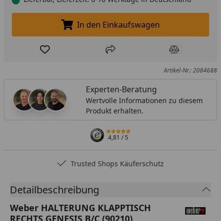
In den Einkaufswagen
In den Einkaufswagen legen
Produkt zur Wunschliste hinzufügen
Teilen
Produkt Ver
Artikel-Nr.: 2084688
Experten-Beratung
Wertvolle Informationen zu diesem
Produkt erhalten.
4,81
/ 5
Trusted Shops Käuferschutz
Detailbeschreibung
Weber HALTERUNG KLAPPTISCH
RECHTS GENESIS B/C (90210)