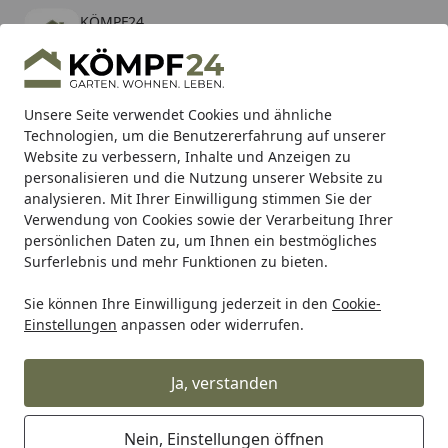
KÖMPF24
Öffnen
Banner schließen
KÖMPF24
kostenlos - Im App Store
Alle Produkte
Mein Konto
Wunschl
Eink
Unsere Seite verwendet Cookies und ähnliche
Technologien, um die Benutzererfahrung auf unserer
Hotline
4,81
/ 5
Suchen
Website zu verbessern, Inhalte und Anzeigen zu
personalisieren und die Nutzung unserer Website zu
analysieren. Mit Ihrer Einwilligung stimmen Sie der
Karibu Pools inkl. gratis Sandfilteranlage & Pool-
Verwendung von Cookies sowie der Verarbeitung Ihrer
Starterset (Gesamtwert bis 468,99€)
persönlichen Daten zu, um Ihnen ein bestmögliches
Surferlebnis und mehr Funktionen zu bieten.
Sie können Ihre Einwilligung jederzeit in den
Cookie-
Grill
Weber Halterung Heizelement Q 1400 (66063)
Einstellungen
anpassen oder widerrufen.
Startseite
Weber Halterung Heizelement Q
1400 (66063)
Ja, verstanden
5
(1 Bewertung)
Nein, Einstellungen öffnen