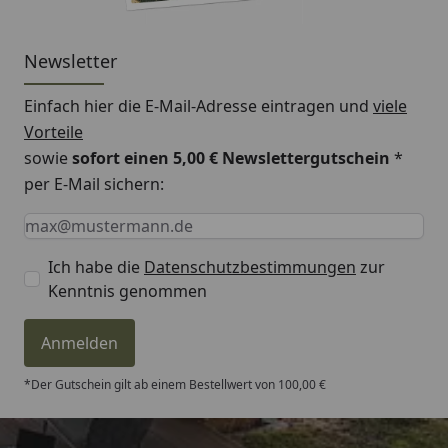
Newsletter
Einfach hier die E-Mail-Adresse eintragen und
viele
Vorteile
sowie
sofort einen 5,00 € Newslettergutschein
*
per E-Mail sichern:
Keine Eingabe erforderlich
Eingabe erforderlich
E-Mail *
Ich habe die
Datenschutzbestimmungen
zur
Kenntnis genommen
Anmelden
*Der Gutschein gilt ab einem Bestellwert von 100,00 €