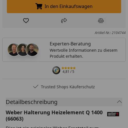
In den Einkaufswagen
In den Einkaufswagen legen
Produkt zur Wunschliste hinzufügen
Teilen
Produkt Ver
Artikel-Nr.: 2104744
Experten-Beratung
Wertvolle Informationen zu diesem
Produkt erhalten.
4,81
/ 5
Trusted Shops Käuferschutz
Detailbeschreibung
Weber Halterung Heizelement Q 1400
(66063)