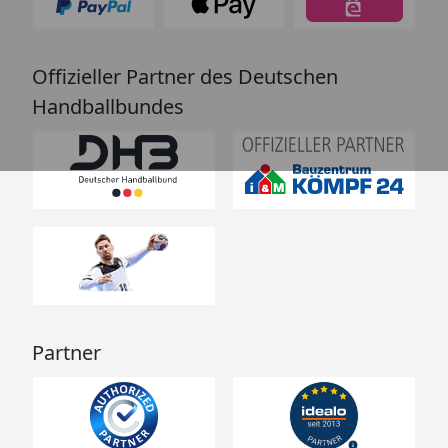
Offizieller Partner des Deutschen
Handballbundes
Partner