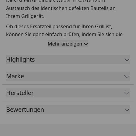
Dies ist ein originales Weber Ersatzteil zum
Austausch des identischen defekten Bauteils an
Ihrem Grillgerät.
Ob dieses Ersatzteil passend für Ihren Grill ist,
können Sie ganz einfach prüfen, indem Sie sich die
Explosionszeichnung Ihres Grills anschauen und dort
Mehr anzeigen
das betreffende Teil heraussuchen.
Highlights
Über die Seriennummer Ihres Grillgeräts kommen Sie
ganz einfach zur passenden Explosionszeichnung.
Geben Sie dafür die Seriennummer
HIER
ein.
Marke
Hersteller
Sollte Ihnen nicht bekannt sein, wo Sie die
Seriennummer finden, klicken Sie bitte
HIER
.
Bewertungen
Leider bekommen wir von Weber keine
Abmessungen oder Gewichte zu den Ersatzteilen
übermittelt. Da es sich meist um Kommissionsware