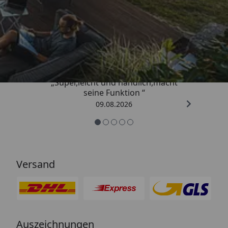
Trusted Shops
4,81
/ 5
„Super,leicht und handlich,macht
seine Funktion “
09.08.2026
Versand
Auszeichnungen