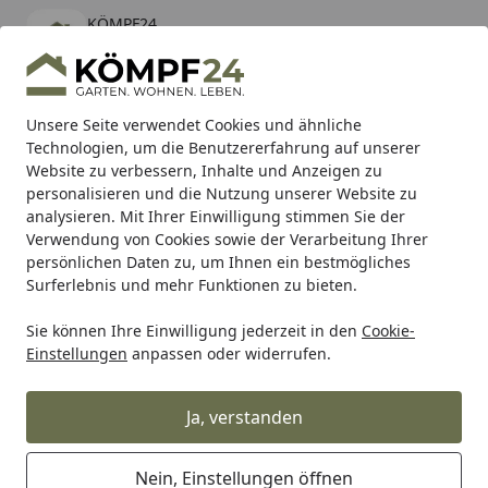
KÖMPF24
Öffnen
Banner schließen
KÖMPF24
kostenlos - Im App Store
Alle Produkte
Mein Konto
Wunschl
Eink
Unsere Seite verwendet Cookies und ähnliche
Technologien, um die Benutzererfahrung auf unserer
Hotline
4,81
/ 5
Suchen
Website zu verbessern, Inhalte und Anzeigen zu
personalisieren und die Nutzung unserer Website zu
analysieren. Mit Ihrer Einwilligung stimmen Sie der
Karibu Pools inkl. gratis Sandfilteranlage & Pool-
Verwendung von Cookies sowie der Verarbeitung Ihrer
Starterset (Gesamtwert bis 468,99€)
persönlichen Daten zu, um Ihnen ein bestmögliches
Surferlebnis und mehr Funktionen zu bieten.
Sie können Ihre Einwilligung jederzeit in den
Cookie-
Grill
Weber Hahn, Schlauch, Regler 37 mBar CH Q 200/Q 2
Einstellungen
anpassen oder widerrufen.
Startseite
Weber Hahn, Schlauch, Regler 37
mBar CH Q 200/Q 2000 (65761)
Ja, verstanden
Nein, Einstellungen öffnen