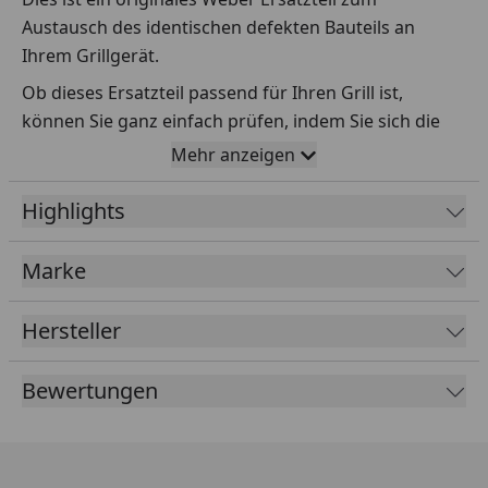
Austausch des identischen defekten Bauteils an
Ihrem Grillgerät.
Ob dieses Ersatzteil passend für Ihren Grill ist,
können Sie ganz einfach prüfen, indem Sie sich die
Explosionszeichnung Ihres Grills anschauen und dort
Mehr anzeigen
das betreffende Teil heraussuchen.
Highlights
Über die Seriennummer Ihres Grillgeräts kommen Sie
ganz einfach zur passenden Explosionszeichnung.
Geben Sie dafür die Seriennummer
HIER
ein.
Marke
Hersteller
Sollte Ihnen nicht bekannt sein, wo Sie die
Seriennummer finden, klicken Sie bitte
HIER
.
Bewertungen
Leider bekommen wir von Weber keine
Abmessungen oder Gewichte zu den Ersatzteilen
übermittelt. Da es sich meist um Kommissionsware