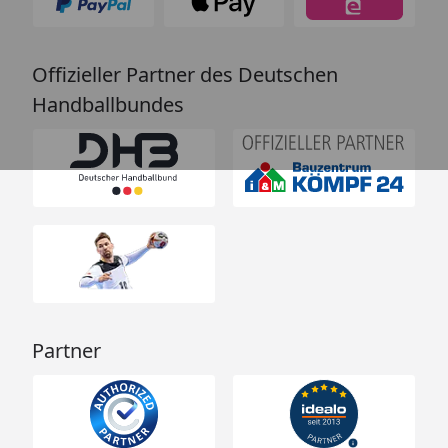
Offizieller Partner des Deutschen
Handballbundes
Partner