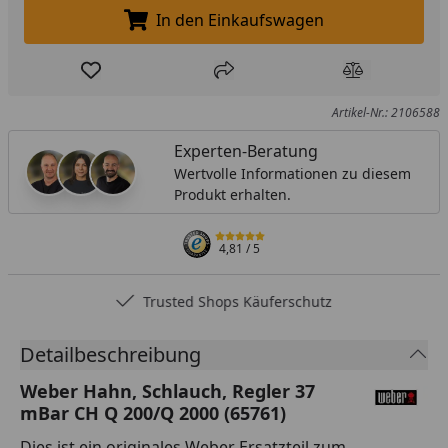
In den Einkaufswagen
In den Einkaufswagen legen
Produkt zur Wunschliste hinzufügen
Teilen
Produkt Ver
Artikel-Nr.: 2106588
Experten-Beratung
Wertvolle Informationen zu diesem
Produkt erhalten.
4,81
/ 5
Trusted Shops Käuferschutz
Detailbeschreibung
Weber Hahn, Schlauch, Regler 37
mBar CH Q 200/Q 2000 (65761)
Dies ist ein originales Weber Ersatzteil zum