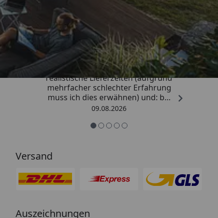
Trusted Shops
4,81
/ 5
„Sehr gute Qualitäts-Markenware,
realistische Lieferzeiten (aufgrund
mehrfacher schlechter Erfahrung
muss ich dies erwähnen) und: bei
Kritik kommt die Antwort
09.08.2026
offensichtlich von einem
Menschen mit Verstand und nicht
von einem Chat-Bot, der
nichtssagende Antworten schickt
Versand
(auch dass ist leider immer öfter
ein Problem). “
Auszeichnungen