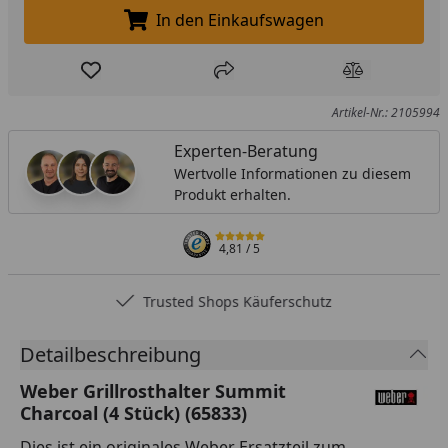
In den Einkaufswagen
In den Einkaufswagen legen
Produkt zur Wunschliste hinzufügen
Teilen
Produkt Ver
Artikel-Nr.: 2105994
Experten-Beratung
Wertvolle Informationen zu diesem
Produkt erhalten.
4,81
/ 5
Trusted Shops Käuferschutz
Detailbeschreibung
Weber Grillrosthalter Summit
Charcoal (4 Stück) (65833)
Dies ist ein originales Weber Ersatzteil zum