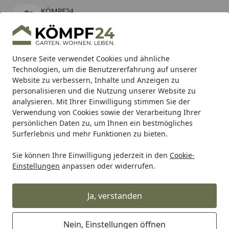
KÖMPF24
Öffnen
Banner schließen
KÖMPF24
kostenlos - Im App Store
Alle Produkte
Mein Konto
Wunschl
Eink
Unsere Seite verwendet Cookies und ähnliche
Technologien, um die Benutzererfahrung auf unserer
Hotline
4,81
/ 5
Suchen
Website zu verbessern, Inhalte und Anzeigen zu
personalisieren und die Nutzung unserer Website zu
analysieren. Mit Ihrer Einwilligung stimmen Sie der
Karibu Pools inkl. gratis Sandfilteranlage & Pool-
Verwendung von Cookies sowie der Verarbeitung Ihrer
Starterset (Gesamtwert bis 468,99€)
persönlichen Daten zu, um Ihnen ein bestmögliches
Surferlebnis und mehr Funktionen zu bieten.
Sie können Ihre Einwilligung jederzeit in den
Cookie-
Grill
Weber Grillrosthalter Summit Charcoal (4 Stück) (6583
Einstellungen
anpassen oder widerrufen.
Startseite
Weber Grillrosthalter Summit
Charcoal (4 Stück) (65833)
Ja, verstanden
Nein, Einstellungen öffnen