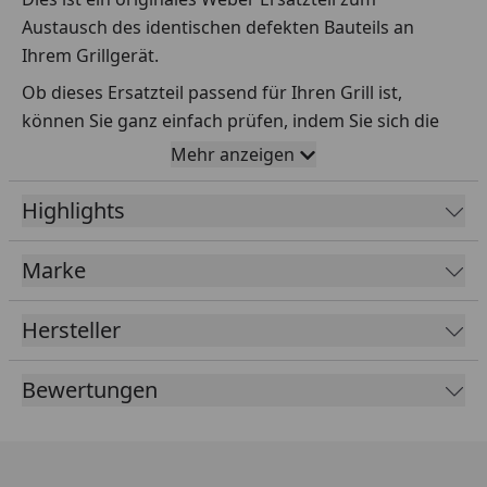
Austausch des identischen defekten Bauteils an
Ihrem Grillgerät.
Ob dieses Ersatzteil passend für Ihren Grill ist,
können Sie ganz einfach prüfen, indem Sie sich die
Explosionszeichnung Ihres Grills anschauen und dort
Mehr anzeigen
das betreffende Teil heraussuchen.
Highlights
Über die Seriennummer Ihres Grillgeräts kommen Sie
ganz einfach zur passenden Explosionszeichnung.
Geben Sie dafür die Seriennummer
HIER
ein.
Marke
Hersteller
Sollte Ihnen nicht bekannt sein, wo Sie die
Seriennummer finden, klicken Sie bitte
HIER
.
Bewertungen
Leider bekommen wir von Weber keine
Abmessungen oder Gewichte zu den Ersatzteilen
übermittelt. Da es sich meist um Kommissionsware