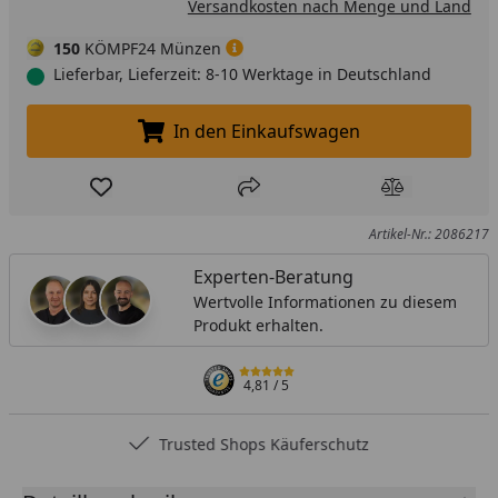
Versandkosten nach Menge und Land
150
KÖMPF24 Münzen
Lieferbar, Lieferzeit: 8-10 Werktage in Deutschland
In den Einkaufswagen
In den Einkaufswagen legen
Produkt zur Wunschliste hinzufügen
Teilen
Produkt Ver
Artikel-Nr.: 2086217
Experten-Beratung
Wertvolle Informationen zu diesem
Produkt erhalten.
4,81
/ 5
Trusted Shops Käuferschutz