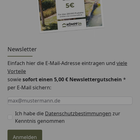
Newsletter
Einfach hier die E-Mail-Adresse eintragen und
viele
Vorteile
sowie
sofort einen 5,00 € Newslettergutschein
*
per E-Mail sichern:
Keine Eingabe erforderlich
Eingabe erforderlich
E-Mail *
Ich habe die
Datenschutzbestimmungen
zur
Kenntnis genommen
Anmelden