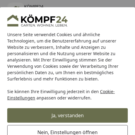
KÖMPF24
Öffnen
Banner schließen
KÖMPF24
kostenlos - Im App Store
Alle Produkte
Mein Konto
Wunschl
Eink
Unsere Seite verwendet Cookies und ähnliche
Technologien, um die Benutzererfahrung auf unserer
Hotline
4,81
/ 5
Suchen
Website zu verbessern, Inhalte und Anzeigen zu
personalisieren und die Nutzung unserer Website zu
analysieren. Mit Ihrer Einwilligung stimmen Sie der
Karibu Pools inkl. gratis Sandfilteranlage & Pool-
Verwendung von Cookies sowie der Verarbeitung Ihrer
Starterset (Gesamtwert bis 468,99€)
persönlichen Daten zu, um Ihnen ein bestmögliches
Surferlebnis und mehr Funktionen zu bieten.
Sie können Ihre Einwilligung jederzeit in den
Cookie-
Grill
Weber GRILLROST FÜR SEITENBRENNER SUMMIT GRIL
Einstellungen
anpassen oder widerrufen.
Startseite
Weber GRILLROST FÜR
SEITENBRENNER SUMMIT GRILL
Ja, verstanden
CENTER (85578)
Nein, Einstellungen öffnen