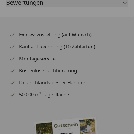
Bewertungen
Leider bekommen wir von Weber keine
Abmessungen oder Gewichte zu den Ersatzteilen
übermittelt. Da es sich meist um Kommissionsware
Expresszustellung (auf Wunsch)
handelt (wir bestellen das Produkt bei Weber, sobald
Kauf auf Rechnung (10 Zahlarten)
wir Ihre Bestellung erhalten haben), können wir
Ihnen daher leider keine weiterführenden
Montageservice
Informationen zu dem Ersatzteil geben. Es dient
lediglich dem Austausch des defekten oder fehlenden
Kostenlose Fachberatung
originalen Teils in ein neues originales Teil.
Deutschlands bester Händler
50.000 m² Lagerfläche