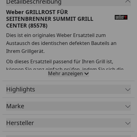
Detailbeschreibung
Weber GRILLROST FÜR
SEITENBRENNER SUMMIT GRILL
CENTER (85578)
Dies ist ein originales Weber Ersatzteil zum
Austausch des identischen defekten Bauteils an
Ihrem Grillgerät.
Ob dieses Ersatzteil passend für Ihren Grill ist,
können Sie ganz einfach prüfen, indem Sie sich die
Mehr anzeigen
Explosionszeichnung Ihres Grills anschauen und dort
das betreffende Teil heraussuchen.
Highlights
Über die Seriennummer Ihres Grillgeräts kommen Sie
ganz einfach zur passenden Explosionszeichnung.
Marke
Geben Sie dafür die Seriennummer
HIER
ein.
Hersteller
Sollte Ihnen nicht bekannt sein, wo Sie die
Seriennummer finden, klicken Sie bitte
HIER
.