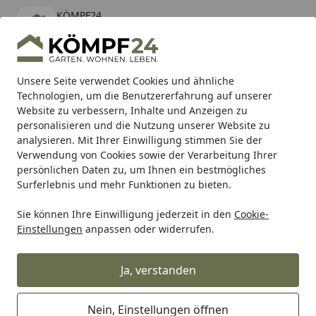
KÖMPF24
Öffnen
Banner schließen
KÖMPF24
kostenlos - Im App Store
Alle Produkte
Mein Konto
Wunschl
Eink
Unsere Seite verwendet Cookies und ähnliche
Technologien, um die Benutzererfahrung auf unserer
Hotline
4,81
/ 5
Suchen
Website zu verbessern, Inhalte und Anzeigen zu
personalisieren und die Nutzung unserer Website zu
analysieren. Mit Ihrer Einwilligung stimmen Sie der
Karibu Pools inkl. gratis Sandfilteranlage & Pool-
Verwendung von Cookies sowie der Verarbeitung Ihrer
Starterset (Gesamtwert bis 468,99€)
persönlichen Daten zu, um Ihnen ein bestmögliches
Surferlebnis und mehr Funktionen zu bieten.
Sie können Ihre Einwilligung jederzeit in den
Cookie-
Grill
Gasgrill
Gasgrillstationen
Weber GENESIS SP-435W
Einstellungen
anpassen oder widerrufen.
Startseite
Weber GENESIS SP-435W GBS
Gasgrill - Edelstahl
Ja, verstanden
Nein, Einstellungen öffnen