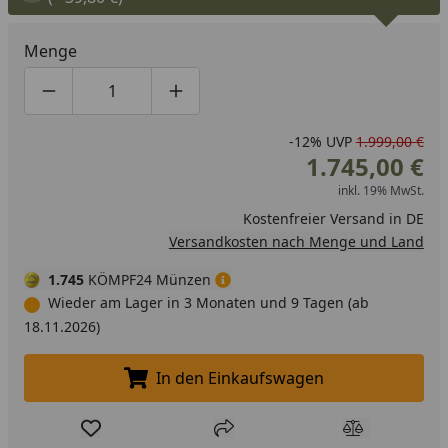
aufrechterhält. Freue dich auf einen Seitenbrenner zum
Schmoren oder Sautieren, ein leicht ablesbares digitales
Menge
Thermometer und die im Griff integrierte NIGHTVISION-
LED- Grillbeleuchtung, die sich automatisch einschaltet,
Produktmenge um eins verringern
Produktmenge manuell eingeben
Produktmenge um eins erhöhen
wenn du den Deckel anhebst. Außerdem gibt es einen
erweiterbaren oberen Grillrost, der deine Grillfläche
-12%
UVP
1.999,00 €
1.745,00 €
vergrößert und perfekt für kleineres Grillgut ist.
inkl. 19% MwSt.
Kostenfreier Versand in DE
Versandkosten nach Menge und Land
1.745
KÖMPF24 Münzen
Wieder am Lager in 3 Monaten und 9 Tagen (ab
18.11.2026)
In den Einkaufswagen
In den Einkaufswagen legen
Produkt zur Wunschliste hinzufügen
Teilen
Produkt Ver