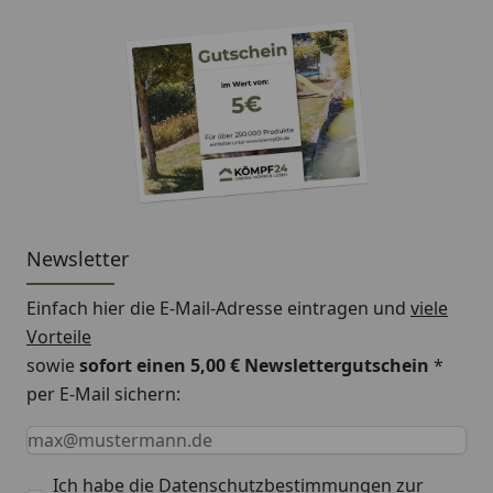
Newsletter
Einfach hier die E-Mail-Adresse eintragen und
viele
Vorteile
sowie
sofort einen 5,00 € Newslettergutschein
*
per E-Mail sichern:
Keine Eingabe erforderlich
Eingabe erforderlich
E-Mail *
Ich habe die
Datenschutzbestimmungen
zur