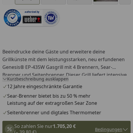
authorized.by
Beeindrucke deine Gäste und erweitere deine
Grillkünste mit dem leistungsstarken, neu erfundenen
Genesis® EP-435W Gasgrill mit 4 Brennern, Sear-
Brenner und Seitenbrenner. Dieser Grill liefert intensive
Kurzbeschreibung ausklappen
Hitze und unglaubliches Aroma mit einem speziellen
12 Jahre eingeschränkte Garantie
Sear-Brenner, der bis zu 50 % mehr Leistung in der
Sear-Brenner bietet bis zu 50 % mehr
extragroßen Sear Zone freisetzt, um Fleisch, Fisch und
Leistung auf der extragroßen Sear Zone
Gemüse auffällige, aromatische Grillmuster zu verleihen.
Seitenbrenner und digtales Thermometer
Erziele gleichmäßige Hitze auf den Grillrosten mit dem
hocheffizienten PureBlu Brenner-System, das
So zahlen Sie nur
1.705,20 €
zuverlässig entzündet und einen konstanten Gasfluss
Bedingungen
(– 39,80 €)