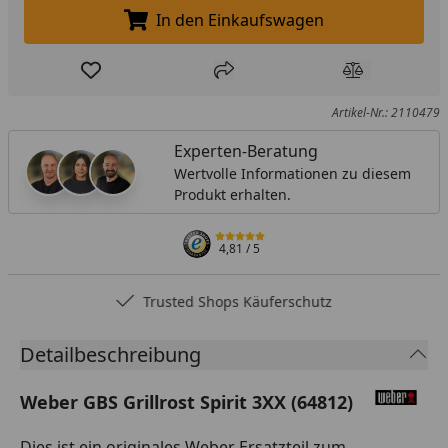
In den Einkaufswagen
In den Einkaufswagen legen
Produkt zur Wunschliste hinzufügen
Teilen
Produkt Ver
Artikel-Nr.: 2110479
Experten-Beratung
Wertvolle Informationen zu diesem
Produkt erhalten.
4,81
/ 5
Trusted Shops Käuferschutz
Detailbeschreibung
Weber GBS Grillrost Spirit 3XX (64812)
Dies ist ein originales Weber Ersatzteil zum