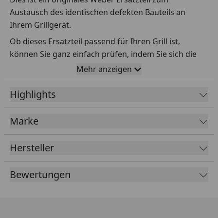
Austausch des identischen defekten Bauteils an
Ihrem Grillgerät.
Ob dieses Ersatzteil passend für Ihren Grill ist,
können Sie ganz einfach prüfen, indem Sie sich die
Explosionszeichnung Ihres Grills anschauen und dort
Mehr anzeigen
das betreffende Teil heraussuchen.
Highlights
Über die Seriennummer Ihres Grillgeräts kommen Sie
ganz einfach zur passenden Explosionszeichnung.
Geben Sie dafür die Seriennummer
HIER
ein.
Marke
Hersteller
Sollte Ihnen nicht bekannt sein, wo Sie die
Seriennummer finden, klicken Sie bitte
HIER
.
Bewertungen
Leider bekommen wir von Weber keine
Abmessungen oder Gewichte zu den Ersatzteilen
übermittelt. Da es sich meist um Kommissionsware