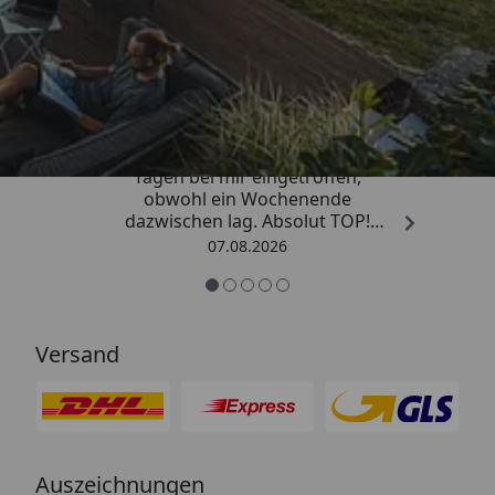
Trusted Shops
4,81
/ 5
„Die Bestellung ist innerhalb von 4
Tagen bei mir eingetroffen,
obwohl ein Wochenende
dazwischen lag. Absolut TOP!
Sicherlich nicht die letzte
07.08.2026
Bestellung. Vielen Dank und weiter
so.“
Versand
Auszeichnungen