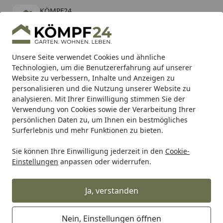
KÖMPF24
Öffnen
Banner schließen
KÖMPF24
kostenlos - Im App Store
Alle Produkte
Mein Konto
Wunschl
Eink
Unsere Seite verwendet Cookies und ähnliche
Technologien, um die Benutzererfahrung auf unserer
Hotline
4,81
/ 5
Suchen
Website zu verbessern, Inhalte und Anzeigen zu
personalisieren und die Nutzung unserer Website zu
analysieren. Mit Ihrer Einwilligung stimmen Sie der
Karibu Pools inkl. gratis Sandfilteranlage & Pool-
Verwendung von Cookies sowie der Verarbeitung Ihrer
Starterset (Gesamtwert bis 468,99€)
persönlichen Daten zu, um Ihnen ein bestmögliches
Surferlebnis und mehr Funktionen zu bieten.
Sie können Ihre Einwilligung jederzeit in den
Cookie-
Weber GBS Grillrost Spirit 3XX (64812)
Einstellungen
anpassen oder widerrufen.
Startseite
Weber GBS Grillrost Spirit 3XX
(64812)
Ja, verstanden
Nein, Einstellungen öffnen