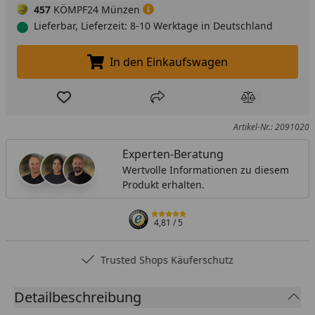
457
KÖMPF24 Münzen
Lieferbar, Lieferzeit: 8-10 Werktage in Deutschland
In den Einkaufswagen
In den Einkaufswagen legen
Produkt zur Wunschliste hinzufügen
Teilen
Produkt Ver
Artikel-Nr.: 2091020
Experten-Beratung
Wertvolle Informationen zu diesem
Produkt erhalten.
4,81
/ 5
Trusted Shops Käuferschutz
Detailbeschreibung