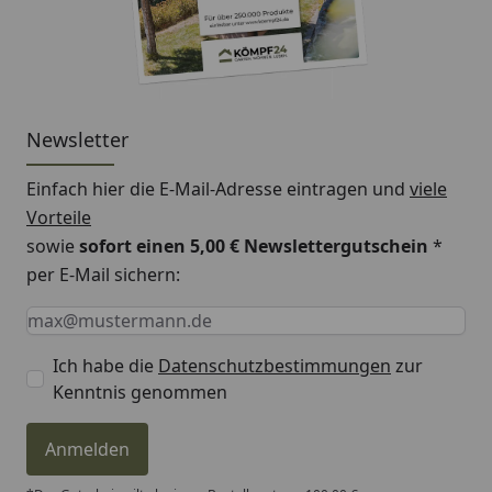
Newsletter
Einfach hier die E-Mail-Adresse eintragen und
viele
Vorteile
sowie
sofort einen 5,00 € Newslettergutschein
*
per E-Mail sichern:
Keine Eingabe erforderlich
Eingabe erforderlich
E-Mail *
Ich habe die
Datenschutzbestimmungen
zur
Kenntnis genommen
Anmelden