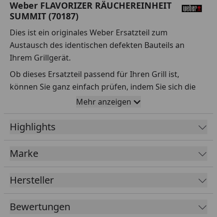
Weber FLAVORIZER RÄUCHEREINHEIT
SUMMIT (70187)
Dies ist ein originales Weber Ersatzteil zum
Austausch des identischen defekten Bauteils an
Ihrem Grillgerät.
Ob dieses Ersatzteil passend für Ihren Grill ist,
können Sie ganz einfach prüfen, indem Sie sich die
Explosionszeichnung Ihres Grills anschauen und dort
Mehr anzeigen
das betreffende Teil heraussuchen.
Highlights
Über die Seriennummer Ihres Grillgeräts kommen Sie
ganz einfach zur passenden Explosionszeichnung.
Geben Sie dafür die Seriennummer
HIER
ein.
Marke
Hersteller
Sollte Ihnen nicht bekannt sein, wo Sie die
Seriennummer finden, klicken Sie bitte
HIER
.
Bewertungen