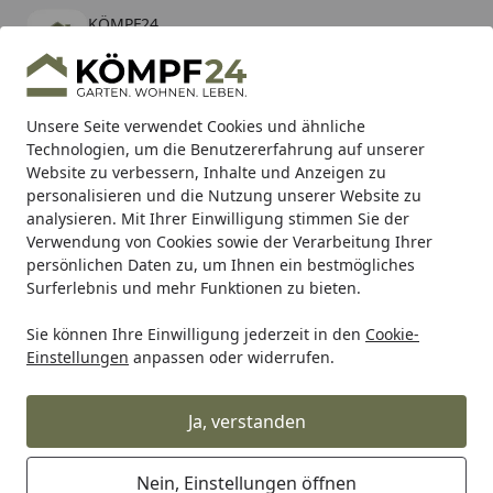
KÖMPF24
Öffnen
Banner schließen
KÖMPF24
kostenlos - Im App Store
Alle Produkte
Mein Konto
Wunschl
Eink
Unsere Seite verwendet Cookies und ähnliche
Technologien, um die Benutzererfahrung auf unserer
Hotline
4,81
/ 5
Suchen
Website zu verbessern, Inhalte und Anzeigen zu
personalisieren und die Nutzung unserer Website zu
analysieren. Mit Ihrer Einwilligung stimmen Sie der
Karibu Pools inkl. gratis Sandfilteranlage & Pool-
Verwendung von Cookies sowie der Verarbeitung Ihrer
Starterset (Gesamtwert bis 468,99€)
persönlichen Daten zu, um Ihnen ein bestmögliches
Surferlebnis und mehr Funktionen zu bieten.
Sie können Ihre Einwilligung jederzeit in den
Cookie-
Grill
Weber FLAVORIZER RÄUCHEREINHEIT SUMMIT (70187
Einstellungen
anpassen oder widerrufen.
Startseite
Weber FLAVORIZER
RÄUCHEREINHEIT SUMMIT (70187)
Ja, verstanden
Nein, Einstellungen öffnen