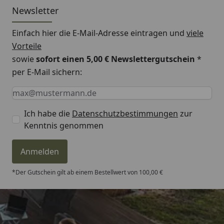
Newsletter
Einfach hier die E-Mail-Adresse eintragen und
viele
Vorteile
sowie
sofort einen 5,00 € Newslettergutschein
*
per E-Mail sichern:
Keine Eingabe erforderlich
Eingabe erforderlich
E-Mail *
Ich habe die
Datenschutzbestimmungen
zur
Kenntnis genommen
Anmelden
*Der Gutschein gilt ab einem Bestellwert von 100,00 €