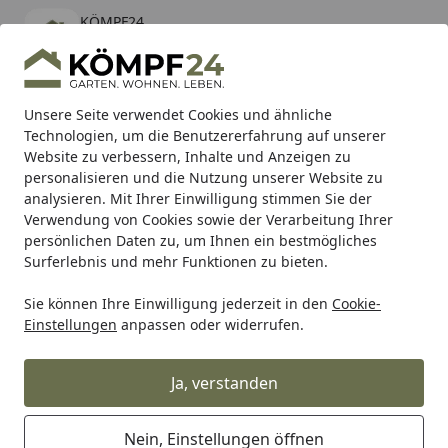
KÖMPF24
Öffnen
Banner schließen
KÖMPF24
kostenlos - Im App Store
Alle Produkte
Mein Konto
Wunschl
Eink
Unsere Seite verwendet Cookies und ähnliche
Technologien, um die Benutzererfahrung auf unserer
Hotline
4,81
/ 5
Suchen
Website zu verbessern, Inhalte und Anzeigen zu
personalisieren und die Nutzung unserer Website zu
analysieren. Mit Ihrer Einwilligung stimmen Sie der
Karibu Pools inkl. gratis Sandfilteranlage & Pool-
Verwendung von Cookies sowie der Verarbeitung Ihrer
Starterset (Gesamtwert bis 468,99€)
persönlichen Daten zu, um Ihnen ein bestmögliches
Surferlebnis und mehr Funktionen zu bieten.
Sie können Ihre Einwilligung jederzeit in den
Cookie-
Grill
Weber FLAVORIZER BAR GO-ANYWHERE GAS (9201)
Einstellungen
anpassen oder widerrufen.
Startseite
Weber FLAVORIZER BAR GO-
ANYWHERE GAS (9201)
Ja, verstanden
Nein, Einstellungen öffnen