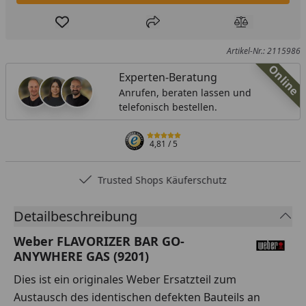
Produkt zur Wunschliste hinzufügen
Teilen
Produkt Ver
Artikel-Nr.: 2115986
Online
Experten-Beratung
Anrufen, beraten lassen und
telefonisch bestellen.
4,81
/ 5
Trusted Shops Käuferschutz
Detailbeschreibung
Weber FLAVORIZER BAR GO-
ANYWHERE GAS (9201)
Dies ist ein originales Weber Ersatzteil zum
Austausch des identischen defekten Bauteils an