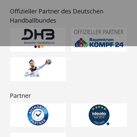
Offizieller Partner des Deutschen
Handballbundes
Partner