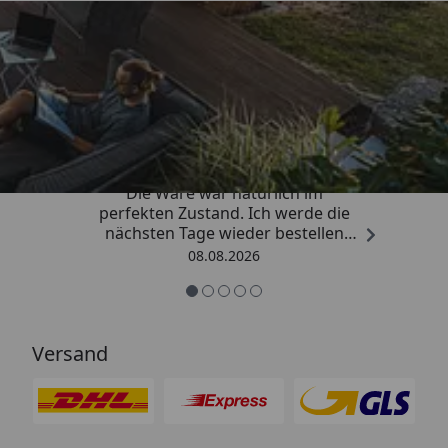
Trusted Shops
4,81
/ 5
„Hervorragend schnelle Lieferung.
Die Ware war natürlich im
perfekten Zustand. Ich werde die
nächsten Tage wieder bestellen
Grüße an die Belegschaft gute
08.08.2026
Arbeit👍🏾👍🏾“
Versand