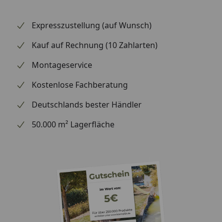
wir Ihre Bestellung erhalten haben), können wir
Ihnen daher leider keine weiterführenden
Expresszustellung (auf Wunsch)
Informationen zu dem Ersatzteil geben. Es dient
Kauf auf Rechnung (10 Zahlarten)
lediglich dem Austausch des defekten oder fehlenden
originalen Teils in ein neues originales Teil.
Montageservice
Kostenlose Fachberatung
Deutschlands bester Händler
50.000 m² Lagerfläche