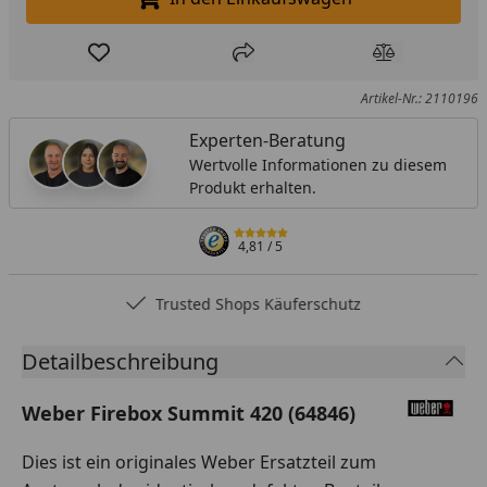
In den Einkaufswagen legen
Produkt zur Wunschliste hinzufügen
Teilen
Produkt Ver
Artikel-Nr.: 2110196
Experten-Beratung
Wertvolle Informationen zu diesem
Produkt erhalten.
4,81
/ 5
Trusted Shops Käuferschutz
Detailbeschreibung
Weber Firebox Summit 420 (64846)
Dies ist ein originales Weber Ersatzteil zum