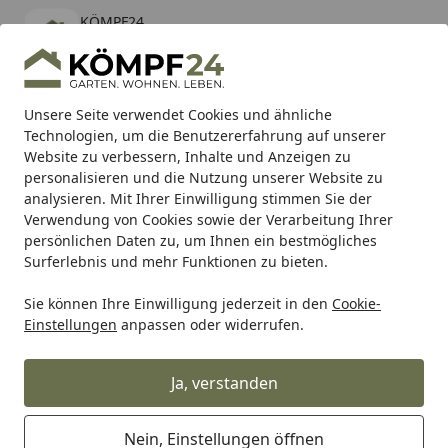
KÖMPF24
Öffnen
Banner schließen
KÖMPF24
kostenlos - Im App Store
Alle Produkte
Mein Konto
Wunschl
Eink
Unsere Seite verwendet Cookies und ähnliche
Technologien, um die Benutzererfahrung auf unserer
Hotline
4,81
/ 5
Suchen
Website zu verbessern, Inhalte und Anzeigen zu
personalisieren und die Nutzung unserer Website zu
analysieren. Mit Ihrer Einwilligung stimmen Sie der
Karibu Pools inkl. gratis Sandfilteranlage & Pool-
Verwendung von Cookies sowie der Verarbeitung Ihrer
Starterset (Gesamtwert bis 468,99€)
persönlichen Daten zu, um Ihnen ein bestmögliches
Surferlebnis und mehr Funktionen zu bieten.
Sie können Ihre Einwilligung jederzeit in den
Cookie-
Grill
Weber Firebox Summit 420 (64846)
Einstellungen
anpassen oder widerrufen.
Startseite
Weber Firebox Summit 420 (64846)
Ja, verstanden
Nein, Einstellungen öffnen