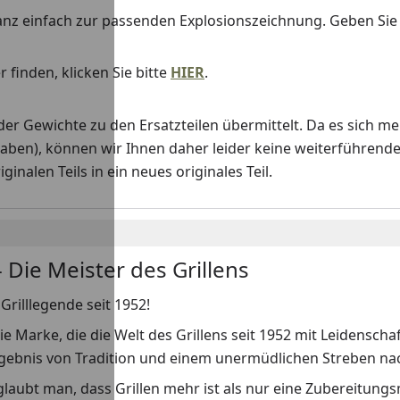
anz einfach zur passenden Explosionszeichnung. Geben Si
 finden, klicken Sie bitte
HIER
.
Gewichte zu den Ersatzteilen übermittelt. Da es sich me
haben), können wir Ihnen daher leider keine weiterführend
nalen Teils in ein neues originales Teil.
 Die Meister des Grillens
Grilllegende seit 1952!
ie Marke, die die Welt des Grillens seit 1952 mit Leidenscha
rgebnis von Tradition und einem unermüdlichen Streben nach
laubt man, dass Grillen mehr ist als nur eine Zubereitungs