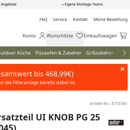
e Angebote
Eigene Montage-Teams
FAQ
Service
Kontakt
Meine Bestellung
Meine Bestellung
Konto
Wunschliste
Einkaufswagen
Mein Konto
Wunschliste
Einkaufswagen
utdoor Küche
Pizzaofen & Zubehör
Grillzubehör
Gril
Na
Gesamtwert bis 468,99€)
die Filteranlage bereits dabei ist.
Artikel-Nr.:
8751041
satzteil UI KNOB PG 25
045)