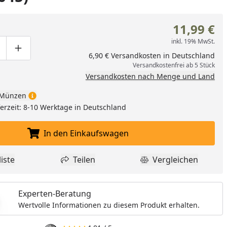
11,99 €
inkl. 19% MwSt.
ge um eins verringern
duktmenge manuell eingeben
Produktmenge um eins erhöhen
6,90 € Versandkosten in Deutschland
Versandkostenfrei ab 5 Stück
Versandkosten nach Menge und Land
Münzen
eferzeit: 8-10 Werktage in Deutschland
In den Einkaufswagen
In den Einkaufswagen legen
iste
Teilen
Vergleichen
dukt zur Wunschliste hinzufügen
Teilen
Produkt Vergle
Experten-Beratung
Wertvolle Informationen zu diesem Produkt erhalten.