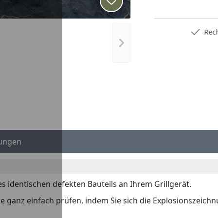
Produkt zur Wunschliste hi
Trusted Shops Käuferschutz
Rec
Nächstes Bild anzeigen
ungen
es identischen defekten Bauteils an Ihrem Grillgerät.
 Sie ganz einfach prüfen, indem Sie sich die Explosionszeich