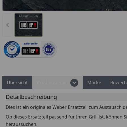
Montageservice
Deutschlands bester Händler
Vorheriges Bild anzeigen
authorized.by
Übersicht
Produktdetails
Marke
Bewert
Detailbeschreibung
Dies ist ein originales Weber Ersatzteil zum Austausch d
Ob dieses Ersatzteil passend für Ihren Grill ist, können
heraussuchen.