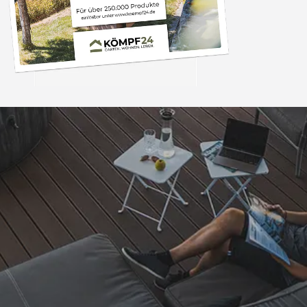
Trusted Shops
„Die Bestellung ist i
Tagen bei mir ein
obwohl ein Woc
dazwischen lag. A
4,81
/ 5
25.965 Bewertungen
Sicherlich nicht d
07.08.202
Bestellung. Vielen Da
so.“
Auszeichnungen