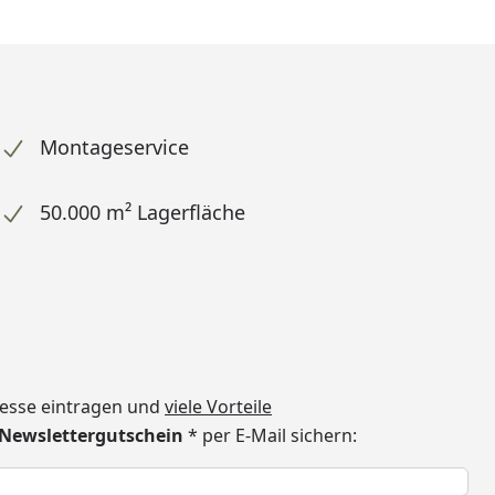
Montageservice
50.000 m² Lagerfläche
dresse eintragen und
viele Vorteile
€ Newslettergutschein
* per E-Mail sichern:
h