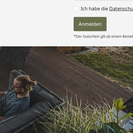
Ich habe die
Datensch
Anmelden
*Der Gutschein gilt ab einem Bestel
Versand
nnerhalb von 4
getroffen,
henende
bsolut TOP!
ie letzte
6
nk und weiter
Akzeptierte Zahlungsa