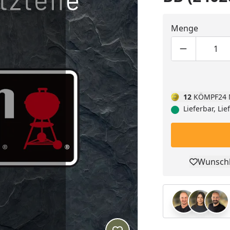
Menge
Produktmen
Pro
12
KÖMPF24 
Lieferbar, Li
Wunschl
Pro