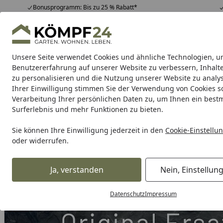
Bonusprogramm: Bis zu 25 % Rabatt*
Hotline
07051 / 9 22 22
4,81
/ 5
Mo-Fr. 8-16 Uhr
25.965 Bewertungen
Unsere Seite verwendet Cookies und ähnliche Technologien, u
Alle Produkte
Highlights
Tipps & Tricks
Alle Produkte
Benutzererfahrung auf unserer Website zu verbessern, Inhalt
zu personalisieren und die Nutzung unserer Website zu analys
Ihrer Einwilligung stimmen Sie der Verwendung von Cookies s
Grill
Gasgrill
Holzkohlegrill
Elektrogrill
Pelletgr
Verarbeitung Ihrer persönlichen Daten zu, um Ihnen ein best
Surferlebnis und mehr Funktionen zu bieten.
Karibu Pools inkl. gra
Sie können Ihre Einwilligung jederzeit in den
Cookie-Einstellu
oder widerrufen.
Dein Traumpool im Sorglos-Paket: F
Ja, verstanden
Nein, Einstellun
Grill
Weber Ersatzteil UI KNOB PG 25 BB (2402045)
Startseite
Datenschutz
Impressum