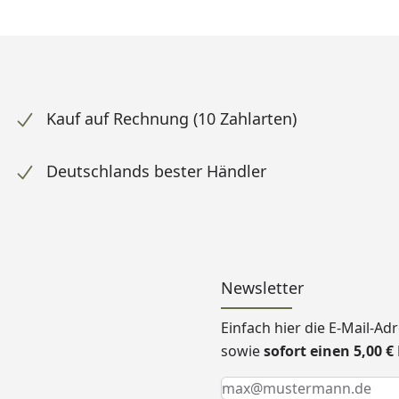
Kauf auf Rechnung (10 Zahlarten)
Deutschlands bester Händler
Newsletter
Einfach hier die E-Mail-A
sowie
sofort einen 5,00 
Keine Eingabe erforderlic
Eingabe erforderlich
E-Mail *