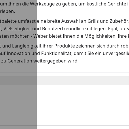
 um Ihnen die Werkzeuge zu geben, um köstliche Gerichte i
erleben.
palette umfasst eine breite Auswahl an Grills und Zubehör,
t, Vielseitigkeit und Benutzerfreundlichkeit legen. Egal, ob S
ten möchten - Weber bietet Ihnen die Möglichkeiten, Ihre k
ät und Langlebigkeit ihrer Produkte zeichnen sich durch r
auf Innovation und Funktionalität, damit Sie ein unvergess
 zu Generation weitergegeben wird.