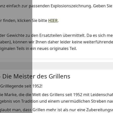
anz einfach zur passenden Explosionszeichnung. Geben Si
 finden, klicken Sie bitte
HIER
.
Gewichte zu den Ersatzteilen übermittelt. Da es sich me
haben), können wir Ihnen daher leider keine weiterführend
nalen Teils in ein neues originales Teil.
 Die Meister des Grillens
Grilllegende seit 1952!
ie Marke, die die Welt des Grillens seit 1952 mit Leidenscha
rgebnis von Tradition und einem unermüdlichen Streben nach
laubt man, dass Grillen mehr ist als nur eine Zubereitungs