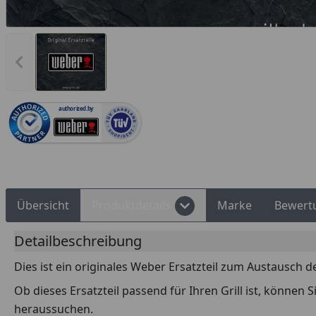
Rechnungskauf
Montageservice
Vorheriges Bild anzeigen
authorized.by
Übersicht
Produktdetails
Marke
Bewert
Detailbeschreibung
Dies ist ein originales Weber Ersatzteil zum Austausch d
Ob dieses Ersatzteil passend für Ihren Grill ist, können
heraussuchen.