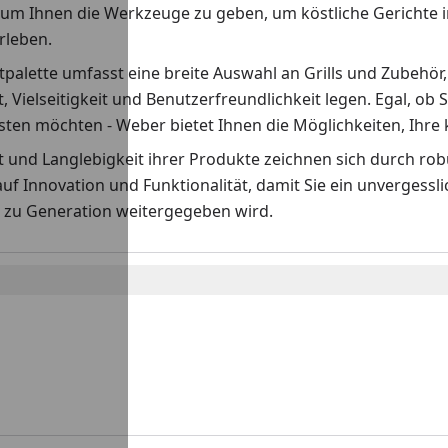
 um Ihnen die Werkzeuge zu geben, um köstliche Gerichte i
erleben.
palette umfasst eine breite Auswahl an Grills und Zubehör,
t, Vielseitigkeit und Benutzerfreundlichkeit legen. Egal, ob S
ten möchten - Weber bietet Ihnen die Möglichkeiten, Ihre k
ät und Langlebigkeit ihrer Produkte zeichnen sich durch r
auf Innovation und Funktionalität, damit Sie ein unvergess
 zu Generation weitergegeben wird.