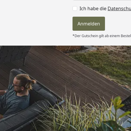
Ich habe die
Datensch
Anmelden
*Der Gutschein gilt ab einem Bestel
Versand
len hat mir :
erung 2. Kauf
es Produkt zu
s Ich bin mit
ung sehr
6
n Dank!“
Akzeptierte Zahlungsa