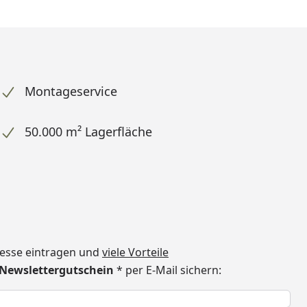
Montageservice
50.000 m² Lagerfläche
dresse eintragen und
viele Vorteile
€ Newslettergutschein
* per E-Mail sichern:
h