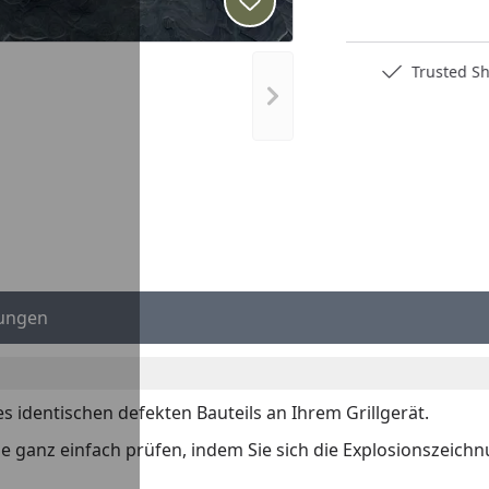
Produkt zur Wunschliste hi
Deutschlands bester Händler
Trusted S
Nächstes Bild anzeigen
ungen
es identischen defekten Bauteils an Ihrem Grillgerät.
 Sie ganz einfach prüfen, indem Sie sich die Explosionszeich