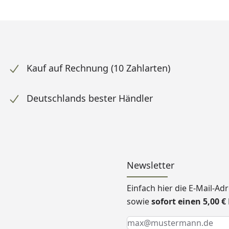
Kauf auf Rechnung (10 Zahlarten)
Deutschlands bester Händler
Newsletter
Einfach hier die E-Mail-A
sowie
sofort einen 5,00 
Keine Eingabe erforderlic
Eingabe erforderlich
E-Mail *