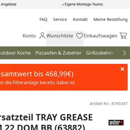
e Angebote
Eigene Montage-Teams
FAQ
Service
Kontakt
Meine Bestellung
Meine Bestellung
Konto
Wunschliste
Einkaufswagen
Mein Konto
Wunschliste
Einkaufswagen
utdoor Küche
Pizzaofen & Zubehör
Grillzubehör
Gril
Na
Gesamtwert bis 468,99€)
die Filteranlage bereits dabei ist.
Artikel-Nr.:
8745347
satzteil TRAY GREASE
 22 DOM BB (63882)