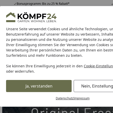
Bonusprogramm: Bis zu 25 % Rabatt*
Hotline
07051 / 9 22 22
4,81
/ 5
Mo-Fr. 8-16 Uhr
25.967 Bewertungen
Unsere Seite verwendet Cookies und ähnliche Technologien, u
Alle Produkte
Highlights
Tipps & Tricks
Alle Produkte
Benutzererfahrung auf unserer Website zu verbessern, Inhalt
zu personalisieren und die Nutzung unserer Website zu analys
Ihrer Einwilligung stimmen Sie der Verwendung von Cookies s
Grill
Gasgrill
Holzkohlegrill
Elektrogrill
Pelletgr
Verarbeitung Ihrer persönlichen Daten zu, um Ihnen ein best
Surferlebnis und mehr Funktionen zu bieten.
Karibu Pools inkl. gra
Sie können Ihre Einwilligung jederzeit in den
Cookie-Einstellu
oder widerrufen.
Dein Traumpool im Sorglos-Paket: F
Ja, verstanden
Nein, Einstellun
Grill
Weber Ersatzteil TRAY GREASE MED EPM 22 DOM BB (
Startseite
Datenschutz
Impressum