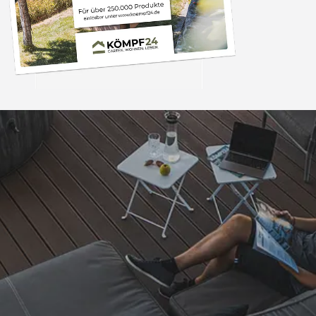
Trusted Shops
„Besonders gut gefal
1. Die schnelle Lief
auf Rechnung 3. Gut
einem günstigen Prei
4,81
/ 5
25.967 Bewertungen
der Kaufabwickl
08.08.202
zufrieden. Viele
Auszeichnungen