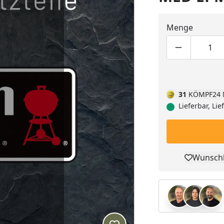
Menge
Produktmen
Pro
31
KÖMPF24 
Lieferbar, Li
Wunschl
Pro