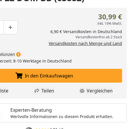
30,99 €
inkl. 19% MwSt.
ge um eins verringern
duktmenge manuell eingeben
Produktmenge um eins erhöhen
6,90 € Versandkosten in Deutschland
Versandkostenfrei ab 2 Stück
Versandkosten nach Menge und Land
Münzen
eferzeit: 8-10 Werktage in Deutschland
In den Einkaufswagen
In den Einkaufswagen legen
iste
Teilen
Vergleichen
dukt zur Wunschliste hinzufügen
Teilen
Produkt Vergle
Experten-Beratung
Wertvolle Informationen zu diesem Produkt erhalten.