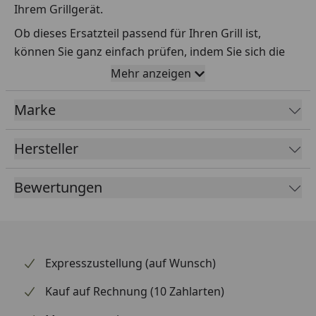
Ihrem Grillgerät.
Ob dieses Ersatzteil passend für Ihren Grill ist,
können Sie ganz einfach prüfen, indem Sie sich die
Explosionszeichnung Ihres Grills anschauen und dort
Mehr anzeigen
das betreffende Teil heraussuchen.
Marke
Über die Seriennummer Ihres Grillgeräts kommen Sie
ganz einfach zur passenden Explosionszeichnung.
Geben Sie dafür die Seriennummer
HIER
ein.
Hersteller
Bewertungen
Sollte Ihnen nicht bekannt sein, wo Sie die
Seriennummer finden, klicken Sie bitte
HIER
.
Leider bekommen wir von Weber keine
Abmessungen oder Gewichte zu den Ersatzteilen
Expresszustellung (auf Wunsch)
übermittelt. Da es sich meist um Kommissionsware
Kauf auf Rechnung (10 Zahlarten)
handelt (wir bestellen das Produkt bei Weber, sobald