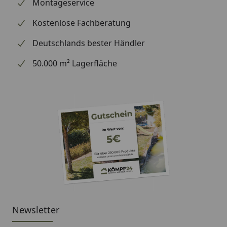
wir Ihre Bestellung erhalten haben), können wir
Montageservice
Ihnen daher leider keine weiterführenden
Kostenlose Fachberatung
Informationen zu dem Ersatzteil geben. Es dient
lediglich dem Austausch des defekten oder fehlenden
Deutschlands bester Händler
originalen Teils in ein neues originales Teil.
50.000 m² Lagerfläche
Newsletter