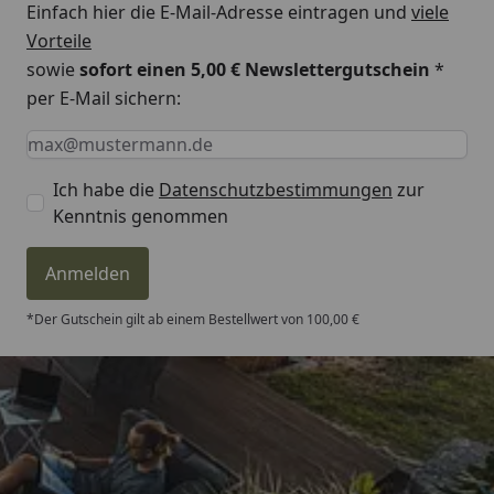
Einfach hier die E-Mail-Adresse eintragen und
viele
Vorteile
sowie
sofort einen 5,00 € Newslettergutschein
*
per E-Mail sichern:
Keine Eingabe erforderlich
Eingabe erforderlich
E-Mail *
Ich habe die
Datenschutzbestimmungen
zur
Kenntnis genommen
Anmelden
*Der Gutschein gilt ab einem Bestellwert von 100,00 €
Trusted Shops
4,81
/ 5