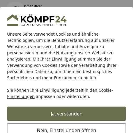
KÖMPF24
Öffnen
Banner schließen
KÖMPF24
kostenlos - Im App Store
Alle Produkte
Mein Konto
Wunschl
Eink
Unsere Seite verwendet Cookies und ähnliche
Technologien, um die Benutzererfahrung auf unserer
Hotline
4,81
/ 5
Suchen
Website zu verbessern, Inhalte und Anzeigen zu
personalisieren und die Nutzung unserer Website zu
analysieren. Mit Ihrer Einwilligung stimmen Sie der
Karibu Pools inkl. gratis Sandfilteranlage & Pool-
Verwendung von Cookies sowie der Verarbeitung Ihrer
Starterset (Gesamtwert bis 468,99€)
persönlichen Daten zu, um Ihnen ein bestmögliches
Surferlebnis und mehr Funktionen zu bieten.
Sie können Ihre Einwilligung jederzeit in den
Cookie-
Grill
Weber Ersatzteil SHIELD HEAT IGN 4 TERM MOD ALM
Einstellungen
anpassen oder widerrufen.
Startseite
Weber Ersatzteil SHIELD HEAT IGN 4
TERM MOD ALMZD GEN22 (64648)
Ja, verstanden
Nein, Einstellungen öffnen