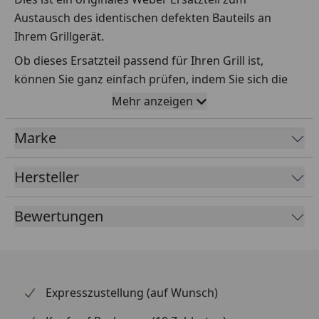
Austausch des identischen defekten Bauteils an
Ihrem Grillgerät.
Ob dieses Ersatzteil passend für Ihren Grill ist,
können Sie ganz einfach prüfen, indem Sie sich die
Explosionszeichnung Ihres Grills anschauen und dort
Mehr anzeigen
das betreffende Teil heraussuchen.
Marke
Über die Seriennummer Ihres Grillgeräts kommen Sie
ganz einfach zur passenden Explosionszeichnung.
Geben Sie dafür die Seriennummer
HIER
ein.
Hersteller
Bewertungen
Sollte Ihnen nicht bekannt sein, wo Sie die
Seriennummer finden, klicken Sie bitte
HIER
.
Leider bekommen wir von Weber keine
Abmessungen oder Gewichte zu den Ersatzteilen
Expresszustellung (auf Wunsch)
übermittelt. Da es sich meist um Kommissionsware