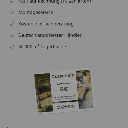
Kauf auf Rechnung (10 Zahlarten)
handelt (wir bestellen das Produkt bei Weber, sobald
wir Ihre Bestellung erhalten haben), können wir
Montageservice
Ihnen daher leider keine weiterführenden
Kostenlose Fachberatung
Informationen zu dem Ersatzteil geben. Es dient
lediglich dem Austausch des defekten oder fehlenden
Deutschlands bester Händler
originalen Teils in ein neues originales Teil.
50.000 m² Lagerfläche