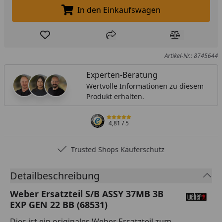
In den Einkaufswagen
In den Einkaufswagen legen
Produkt zur Wunschliste hinzufügen
Teilen
Produkt Ver
Artikel-Nr.: 8745644
Experten-Beratung
Wertvolle Informationen zu diesem
Produkt erhalten.
4,81
/ 5
Trusted Shops Käuferschutz
Detailbeschreibung
Weber Ersatzteil S/B ASSY 37MB 3B
EXP GEN 22 BB (68531)
Dies ist ein originales Weber Ersatzteil zum