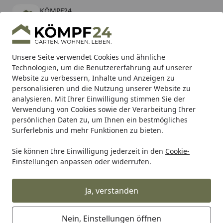
KÖMPF24
Öffnen
Banner schließen
KÖMPF24
kostenlos - Im App Store
Alle Produkte
Mein Konto
Wunschl
Eink
Unsere Seite verwendet Cookies und ähnliche
Technologien, um die Benutzererfahrung auf unserer
Hotline
4,81
/ 5
Suchen
Website zu verbessern, Inhalte und Anzeigen zu
personalisieren und die Nutzung unserer Website zu
analysieren. Mit Ihrer Einwilligung stimmen Sie der
Karibu Pools inkl. gratis Sandfilteranlage & Pool-
Verwendung von Cookies sowie der Verarbeitung Ihrer
Starterset (Gesamtwert bis 468,99€)
persönlichen Daten zu, um Ihnen ein bestmögliches
Surferlebnis und mehr Funktionen zu bieten.
Sie können Ihre Einwilligung jederzeit in den
Cookie-
Grill
Weber Ersatzteil S/B ASSY 37MB 3B EXP GEN 22 BB (6
Einstellungen
anpassen oder widerrufen.
Startseite
Weber Ersatzteil S/B ASSY 37MB 3B
EXP GEN 22 BB (68531)
Ja, verstanden
Nein, Einstellungen öffnen